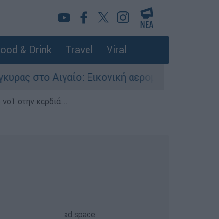
ood & Drink
Travel
Viral
γαίο: Εικονική αερομαχία ανάμεσα σε ελληνικά 
 νο1 στην καρδιά...