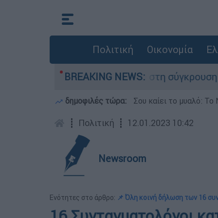
Πολιτική
Οικονομία
Ελ
που έχασε τη ζωή του στη σύγκρουση ελικοπτέρ
BREAKING NEWS:
δημοφιλές τώρα:
Σου καίει το μυαλό: Το 
┋
Πολιτική
┋
12.01.2023 10:42
Newsroom
Ενότητες στο άρθρο:
📌 Όλη κοινή δήλωση των 16 σ
16 Συνταγματολόγοι κ