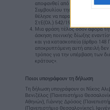
αποφανθεί από μακρού οι Ολομέλ
Συμβουλίου της Επικρατείας, κ
θέλησε να παρακάμψει την ετυμη
ΣτΕ(Ολ.) 542/1999, 677/2010).
Μια φράση τέλος όσον αφορά την
άσκηση ποινικής δίωξης εναντίο
και για κατασκοπεία (άρθρο 148 
αποκρυπτόμενη αυτή απειλή δεν 
τρόπος για την υπέρβαση των δ
κράτους».
Ποιοι υπογράφουν τη δήλωση
Τη δήλωση υπογράφουν οι Νίκος Αλι
Βενιζέλος (Πανεπιστήμιο Θεσσαλονίκ
Αθηνών), Γιάννης Δρόσος (Πανεπιστή
(Πανεπιστήμιο Θεσσαλονίκης), Ιφιγέ