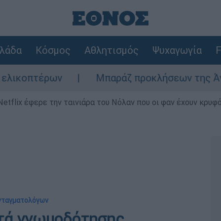
λάδα
Κόσμος
Αθλητισμός
Ψυχαγωγία
F
ων
Μπαράζ προκλήσεων της Άγκυρας στο Αι
Netflix έφερε την ταινιάρα του Νόλαν που οι φαν έχουν κρυφό
υνταγματολόγων
ατά γνωμοδότησης