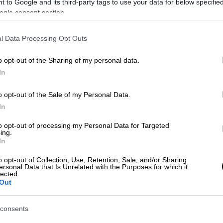
ις δύο παλαιότερες Νομικές Σχολές και τα
 to Google and its third-party tags to use your data for below specifi
ogle consent section.
ουμε τη ζωηρή μας ανησυχία για την υπ’
γγελέα του Αρείου Πάγου, σε ερώτημα
l Data Processing Opt Outs
το διότι η Γνωμοδότηση αυτή υποπίπτει σε
o opt-out of the Sharing of my personal data.
In
νιστα το δικαίωμα ενημέρωσης των
οδιότητα της ΑΔΑΕ. Το μεν πρώτο μπορεί
o opt-out of the Sale of my Personal Data.
νομοθέτη, όπως έγινε πρόσφατα με τον Ν.
In
αίου, και ειδικά η προβλεπόμενη τριετία,
to opt-out of processing my Personal Data for Targeted
μέχρις ότου κριθεί αντισυνταγματική ή και
ing.
βαση των Δικαιωμάτων του Ανθρώπου,
In
o opt-out of Collection, Use, Retention, Sale, and/or Sharing
ότητα της ΑΔΑΕ απονέμεται σε αυτήν
ersonal Data that Is Unrelated with the Purposes for which it
lected.
ο 19 §2) και η έκτασή της δεν μπορεί να
Out
πό τον νομοθέτη. Αρμόδια κατά το Σύνταγμα
ΑΔΑΕ δεν έχει απλώς τη δυνατότητα αλλά
consents
ΥΠ, τους παρόχους και κάθε άλλον