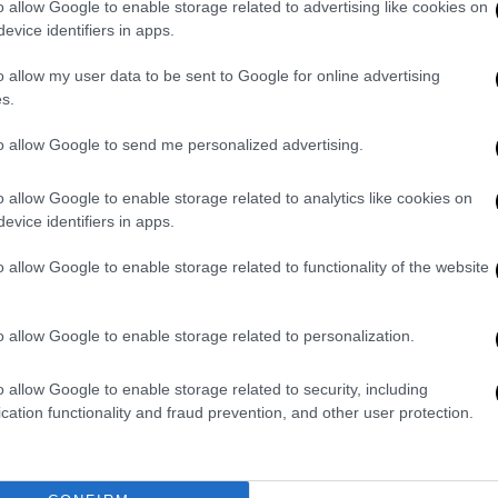
o allow Google to enable storage related to advertising like cookies on
ν κάνουν καλά τη δουλειά τους. Και τούτο
evice identifiers in apps.
 ή κατόπιν καταγγελίας και χωρίς να μπορεί
απόρρητο ακόμη και για λόγους εθνικής
o allow my user data to be sent to Google for online advertising
s.
ση του θιγομένου, ύστερα από αίτησή του,
 οποίος αποβλέπει στην τήρηση της
to allow Google to send me personalized advertising.
τό θέλησε ο συνταγματικός νομοθέτης και η
 Εισαγγελέα, ότι δηλαδή ο εκάστοτε
o allow Google to enable storage related to analytics like cookies on
κατά το δοκούν την έκταση της ελεγκτικής
evice identifiers in apps.
ι το παραμικρό έρεισμα.
o allow Google to enable storage related to functionality of the website
εκκρεμούς δίκης ενώπιον του Συμβουλίου
α ενημέρωσης των θιγομένων, η έκδοση της
πη, διότι, όπως έχει αποφανθεί
o allow Google to enable storage related to personalization.
είου Πάγου, Γνωμοδοτήσεις δεν εκδίδονται
o allow Google to enable storage related to security, including
επελήφθησαν ήδη ή πρόκειται να
cation functionality and fraud prevention, and other user protection.
κές αρχές». Και τούτο, «προς αποφυγή
ωμΕισΑΠ 10/2018, 15/2021 και 3/2022). Για
υ επηρεασμού εκκρεμών δικών έχουν