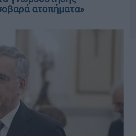
σοβαρά ατοπήματα»