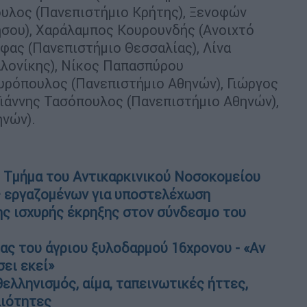
υλος (Πανεπιστήμιο Κρήτης), Ξενοφών
σου), Χαράλαμπος Κουρουνδής (Ανοιχτό
φας (Πανεπιστήμιο Θεσσαλίας), Λίνα
λονίκης), Νίκος Παπασπύρου
υρόπουλος (Πανεπιστήμιο Αθηνών), Γιώργος
ιάννης Τασόπουλος (Πανεπιστήμιο Αθηνών),
ηνών).
ό Τμήμα του Αντικαρκινικού Νοσοκομείου
ς εργαζομένων για υποστελέχωση
ης ισχυρής έκρηξης στον σύνδεσμο του
ας του άγριου ξυλοδαρμού 16χρονου - «Αν
σει εκεί»
ελληνισμός, αίμα, ταπεινωτικές ήττες,
λιότητες