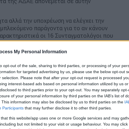
τα της ΑΔΑΕ απονέμεται σε αυτήν
τα αλλά την υποχρέωση να ελέγχει την
εμπλεκόμενο παράγοντα για το αν κάνουν
χαρακτηριστικά οι 16 Συνταγματολόγοι που
ocess My Personal Information
 ανωτέρω Γνωμοδότησης ήταν
άτοπη
,
ερα η Εισαγγελία του Αρείου Πάγου
to opt-out of the sale, sharing to third parties, or processing of your per
formation for targeted advertising by us, please use the below opt-out s
εναντίον, μεταξύ άλλων, και μελών της
r selection. Please note that after your opt-out request is processed y
θρο 148 ΠΚ). Επισημαίνουμε ότι η δύσκολα
eing interest-based ads based on personal information utilized by us or
αι σε καμιά περίπτωση ο προσήκων τρόπος
disclosed to third parties prior to your opt-out. You may separately opt-
ο άμεσων οργάνων του κράτους», τονίζουν
losure of your personal information by third parties on the IAB’s list of
. This information may also be disclosed by us to third parties on the
IA
συνταγματολόγων
Participants
that may further disclose it to other third parties.
 that this website/app uses one or more Google services and may gath
ές, εν ενεργεία καθηγητές και λοιποί
including but not limited to your visit or usage behaviour. You may click 