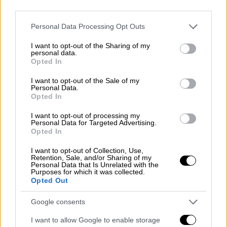
«Πριν από λίγο, έγινα αποδέκτης επιστολής
third parties.
από τον Επικεφαλής της
ΑΔΑΕ
, κ.
Χρήστο
Please note that this website/app uses one or more Google
Ράμμο
, με την οποία με ενημερώνει για τα
Personal Data Processing Opt Outs
services and may gather and store information including but
αποτελέσματα της έρευνας της Ανεξάρτητης
not limited to your visit or usage behaviour. You may click to
I want to opt-out of the Sharing of my
Αρχής, μιας και η κοινοβουλευτική
personal data.
grant or deny consent to Google and its third-party tags to
Opted In
πλειοψηφία της Νέας Δημοκρατίας
use your data for below specified purposes in below Google
απαγορεύει ως σήμερα τη νόμιμη ενημέρωση
consent section.
I want to opt-out of the Sale of my
Personal Data.
της Βουλής και κατ’ επέκταση ολόκληρου
Opted In
του ελληνικού λαού. Είναι οι ίδιοι
I want to opt-out of processing my
βουλευτές, που ενώ με προέτρεπαν επί
Personal Data for Targeted Advertising.
μήνες σε μια παράνομη διαδικασία
Opted In
ενημέρωσης "στο αυτί", σήμερα εμποδίζουν
I want to opt-out of Collection, Use,
τον ελληνικό λαό να μάθει με νόμιμο τρόπο
Retention, Sale, and/or Sharing of my
Personal Data that Is Unrelated with the
την αλήθεια».
Purposes for which it was collected.
Opted Out
«Ολοκληρώνεται και τεκμηριώνεται έτσι η
Google consents
εικόνα της θεσμικής παρακμής, που
κορυφώθηκε με τη συγκάλυψη του
I want to allow Google to enable storage