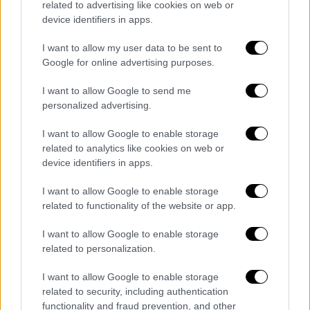
σκανδάλου στην
Εξεταστική Επιτροπή -
related to advertising like cookies on web or
device identifiers in apps.
Παρωδία και τη συνεχιζόμενη επιχείρηση
αντισυνταγματικής φίμωσης των
I want to allow my user data to be sent to
Ανεξάρτητων Αρχών
. Όλα αυτά συνιστούν
Google for online advertising purposes.
διολίσθηση στον αυταρχισμό και εκθέτουν
I want to allow Google to send me
τη χώρα διεθνώς», υποστηρίζει ο κ.
personalized advertising.
Ανδρουλάκης και τονίζει:
I want to allow Google to enable storage
related to analytics like cookies on web or
«
Όσα με αγώνες κατέκτησε ο ελληνικός
device identifiers in apps.
λαός, δεν θα γίνουν βορά στην εξουσιομανία
του κ. Μητσοτάκη
. Ο Πρωθυπουργός απόψε
I want to allow Google to enable storage
έχει δύο υποχρεώσεις: Η πρώτη, να
related to functionality of the website or app.
απαντήσει στα αμείλικτα ερωτήματα που
I want to allow Google to enable storage
ανακύπτουν για το κράτος δικαίου και την
related to personalization.
εθνική μας ασφάλεια. Και η δεύτερη, να
προκαλέσει άμεσα, αύριο το πρωί, την
I want to allow Google to enable storage
related to security, including authentication
ενημέρωση της Επιτροπής Θεσμών και
functionality and fraud prevention, and other