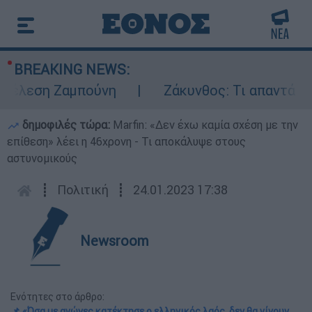
BREAKING NEWS:
λεση Ζαμπούνη
Ζάκυνθος: Τι απαντά η ΕΛΑ
δημοφιλές τώρα:
Marfin: «Δεν έχω καμία σχέση με την
επίθεση» λέει η 46χρονη - Τι αποκάλυψε στους
αστυνομικούς
┋
Πολιτική
┋
24.01.2023 17:38
Newsroom
Ενότητες στο άρθρο:
📌 «Όσα με αγώνες κατέκτησε ο ελληνικός λαός, δεν θα γίνουν