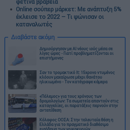
φετινά βραβεία
Online σούπερ μάρκετ: Με ανάπτυξη 5%
έκλεισε το 2022 – Τι ψώνισαν οι
καταναλωτές
Διαβάστε ακόμη
Δημιούργησαν με AI νέους ιούς μέσα σε
λίγες ώρες - Γιατί προβληματίζονται οι
επιστήμονες
Σαν το τρομακτικό It: 15χρονο ντυμένος
κλόουν μαχαίρωσε μέχρι θανάτου
ηλικιωμένο - Τον κατέγραψε κάμερα
«Πόλεμος» για τους χρόνους των
δρομολογίων: Τα σωματεία απαντούν στις
καταγγελίες, οι παρατάξεις περνούν στην
αντεπίθεση
Κόλαφος ΟΟΣΑ: Στην τελευταία θέση η
Ελλάδα για το πραγματικό διαθέσιμο
εισόδημα των νοικοκυριών