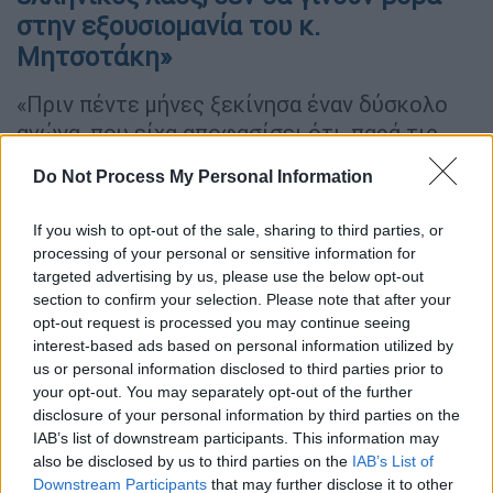
στην εξουσιομανία του κ.
Μητσοτάκη»
«Πριν πέντε μήνες ξεκίνησα έναν δύσκολο
αγώνα, που είχα αποφασίσει ότι, παρά τις
κραυγές και τις ανοίκειες προσωπικές
Do Not Process My Personal Information
επιθέσεις, θα ήταν απολύτως θεσμικός.
Προσέφυγα στη Δικαιοσύνη, τις
If you wish to opt-out of the sale, sharing to third parties, or
Ανεξάρτητες Αρχές και το Ευρωπαϊκό
processing of your personal or sensitive information for
Δικαστήριο Ανθρωπίνων Δικαιωμάτων, με
targeted advertising by us, please use the below opt-out
section to confirm your selection. Please note that after your
μοναδικό στόχο να αποκαλυφθεί η αλήθεια
opt-out request is processed you may continue seeing
και να αποκατασταθεί το κύρος των θεσμών,
interest-based ads based on personal information utilized by
που κακοποίησε βάναυσα η παρέα του
us or personal information disclosed to third parties prior to
Μαξίμου», σημειώνει αρχικά σε πολύ
your opt-out. You may separately opt-out of the further
υψηλούς τόνους ο
κ. Ανδρουλάκης
και
disclosure of your personal information by third parties on the
IAB’s list of downstream participants. This information may
συνεχίζει:
also be disclosed by us to third parties on the
IAB’s List of
Downstream Participants
that may further disclose it to other