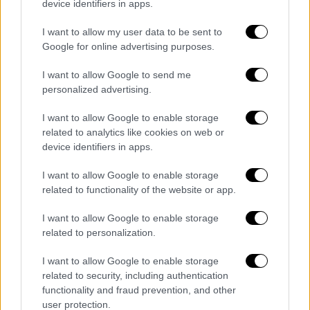
την Κουμουνδούρου να ανταπαντά σε
device identifiers in apps.
υψηλούς τόνους στα κυβερνητικά πυρά.
I want to allow my user data to be sent to
Στον
ΣΥΡΙΖΑ
δεν θεωρούν φυσιολογικές τις
Google for online advertising purposes.
εικόνες που είδαν να εκτυλίσσονται κατά τη
I want to allow Google to send me
συζήτηση της πρότασης μομφής, καθώς
personalized advertising.
όπως λένε, «οι παρακολουθούμενοι
χειροκροτούσαν αυτούς που τους
I want to allow Google to enable storage
related to analytics like cookies on web or
παρακολουθούσαν».
device identifiers in apps.
Είναι σαφές πως ο κ. Τσίπρας, θεωρώντας
I want to allow Google to enable storage
πως εξάντλησε τα κοινοβουλευτικά όπλα,
related to functionality of the website or app.
απευθύνεται στο λαό – αύριο είναι
I want to allow Google to enable storage
προγραμματισμένη συγκέντρωση στο
related to personalization.
Περιστέρι- και έτσι θα απευθυνθεί στο
προοδευτικό ακροατήριο και στους
I want to allow Google to enable storage
αναποφάσιστους. Γιατί ένα μέρος των
related to security, including authentication
functionality and fraud prevention, and other
αναποφάσιστων δείχνει ενοχλημένο για
user protection.