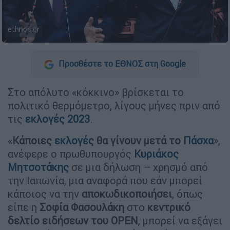
ethnos.gr
Προσθέστε το ΕΘΝΟΣ στη Google
Στο απόλυτο «κόκκινο» βρίσκεται το
πολιτικό θερμόμετρο, λίγους μήνες πριν από
τις
εκλογές 2023
.
«
Κάποιες
εκλογές
θα γίνουν μετά το
Πάσχα
»,
ανέφερε ο πρωθυπουργός
Κυριάκος
Μητσοτάκης
σε μια δήλωση – χρησμό από
την Ιαπωνία, μια αναφορά που εάν μπορεί
κάποιος να την
αποκωδικοποιήσει
, όπως
είπε η
Σοφία Φασουλάκη
στο
κεντρικό
δελτίο ειδήσεων του OPEN
, μπορεί να εξάγει