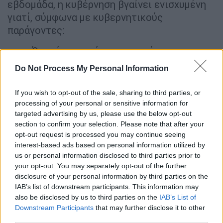
εβδομάδα, η κυβέρνηση βγαίνει ενισχυμένη
γιατί, σύμφωνα με κυβερνητικούς
παράγοντες:
«Όχι μόνο η πρόταση μομφής
καταψηφίστηκε από 156 βουλευτές
Do Not Process My Personal Information
Αλλά και γιατί ο κόσμος έχει πειστεί
από την επιχειρηματολογία της
If you wish to opt-out of the sale, sharing to third parties, or
κυβέρνησης και αγωνιά πια για την
processing of your personal or sensitive information for
οικονομία και τα μέτρα στήριξης».
targeted advertising by us, please use the below opt-out
section to confirm your selection. Please note that after your
Μάλιστα, από το
Μαξίμου
χαρακτηρίζουν
opt-out request is processed you may continue seeing
interest-based ads based on personal information utilized by
«ακραία αντικοινοβουλευτική πράξη» την
us or personal information disclosed to third parties prior to
απόφαση που ανακοίνωσε σήμερα ο
your opt-out. You may separately opt-out of the further
πρόεδρος του
ΣΥΡΙΖΑ Αλέξης Τσίπρας
, το
disclosure of your personal information by third parties on the
κόμμα να μη συμμετάσχει στις
IAB’s list of downstream participants. This information may
also be disclosed by us to third parties on the
IAB’s List of
κοινοβουλευτικές ψηφοφορίες πλην αυτής
Downstream Participants
that may further disclose it to other
για το μπλόκο στο κόμμα Κασιδιάρη.
third parties.