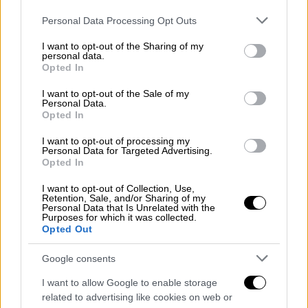
Η στόχευση του Τσίπρα
Please note that this website/app uses one or more Google
Personal Data Processing Opt Outs
services and may gather and store information including but
not limited to your visit or usage behaviour. You may click to
I want to opt-out of the Sharing of my
personal data.
grant or deny consent to Google and its third-party tags to
Opted In
use your data for below specified purposes in below Google
consent section.
I want to opt-out of the Sale of my
Personal Data.
Opted In
video
I want to opt-out of processing my
Personal Data for Targeted Advertising.
Opted In
I want to opt-out of Collection, Use,
Retention, Sale, and/or Sharing of my
Personal Data that Is Unrelated with the
«Μεταφέρω την πρόταση μομφής στο λαό».
Purposes for which it was collected.
Opted Out
Σε αυτή τη φράση του
Αλέξη Τσίπρα
,
συμπυκνώνεται η στρατηγική του ΣΥΡΙΖΑ,
Google consents
όπως εξήγησε από την πλευρά του στο
I want to allow Google to enable storage
δελτίο του OPEN ο
Χρήστος Τσιγουρής
, με
related to advertising like cookies on web or