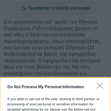
Προσθέστε το ΕΘΝΟΣ στη Google
Στο µικροσκόπιο κατ’ αρχάς του Εθνικού
Συµβουλίου Ραδιοτηλέορασης βρίσκεται
από χθες ο ΣΚΑΪ για την επιχείρηση
παραπληροφόρησης, όπως υποστηρίζεται,
που έστησε στην εκποµπή «Σήµερα» (27
Φεβρουαρίου) σε βάρος της εφηµερίδας
«∆ηµοκρατία». Η εφηµερίδα είχε κεντρικό
θέµα για τους βουλευτές της Ν∆ που
υποστήριξαν τον καταδικασµένο για
ασέλγεια σε βάρος ανηλίκων. Οµως ο
σταθµός πρόβαλε πρωτοσέλιδο της ίδιας
Do Not Process My Personal Information
ηµέρας, αλλά του 2016.
If you wish to opt-out of the sale, sharing to third parties, or
Πρόκειται για ανθρώπινο λάθος, το οποίο
processing of your personal or sensitive information for
δεν έγινε από πρόθεση, ισχυρίζονται κύκλοι
targeted advertising by us, please use the below opt-out