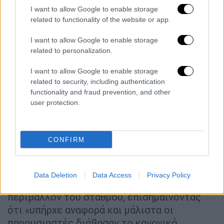
Εκεί σηµείωνε µεταξύ άλλων ότι «το θράσος
I want to allow Google to enable storage
των συντελεστών της εκποµπής ήταν
related to functionality of the website or app.
τέτοιο, που όχι µόνον δεν διόρθωσαν την
I want to allow Google to enable storage
προβοκάτσια τους, αλλά έκαναν σα να µη
related to personalization.
συµβαίνει τίποτε», καλώντας την ίδια στιγµή
ΕΣΗΕΑ και ΕΣΡ να παρέµβουν. Τονίζουν δε
I want to allow Google to enable storage
related to security, including authentication
στο δηµοσίευµα ότι «το θέµα είναι πολύ
functionality and fraud prevention, and other
σοβαρό, καθώς δεν στέκει καµία δικαιολογία
user protection.
περί λάθους, αλλά πρόκειται για µια
εσκεµµένη και αντιδεοντολογική παρέµβαση,
που στόχο είχε να εξαφανίσει την είδηση και
CONFIRM
να παραπλανήσει σκόπιµα τους τηλεθεατές».
∆εν έγινε σκοπίµως, υποστήριξαν µε
Data Deletion
Data Access
Privacy Policy
κατηγορηµατικό τρόπο πηγές από το
περιβάλλον του σταθµού, επισηµαίνοντας
ότι «υπήρχε αναφορά και µάλιστα οι
παρουσιαστές διάβασαν το κανονικό