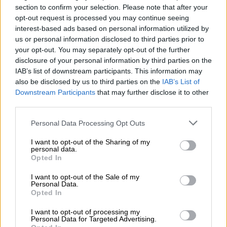
section to confirm your selection. Please note that after your
του ΣΚΑΪ. Στην ενότητα της εκποµπής µε την
opt-out request is processed you may continue seeing
παρουσίαση των πρωτοσέλιδων του Τύπου,
interest-based ads based on personal information utilized by
εκείνο της εφηµερίδας «∆ηµοκρατία» της
us or personal information disclosed to third parties prior to
επίµαχης ηµέρας µε τίτλο «Κυριάκο διώξε
your opt-out. You may separately opt-out of the further
disclosure of your personal information by third parties on the
τους φαύλους», είχε αντικατασταθεί µε το
IAB’s list of downstream participants. This information may
αντίστοιχο πρωτοσέλιδο του 2016 που είχε
also be disclosed by us to third parties on the
IAB’s List of
τίτλο «Κρίσιµες ώρες» και αφορούσε την
Downstream Participants
that may further disclose it to other
-τότε- πρόθεση των Αυστρίας Σλοβενίας,
third parties.
Σκοπίων, Κροατίας, Ολλανδίας και Βελγίου
Please note that this website/app uses one or more Google
Personal Data Processing Opt Outs
να κλείσουν τα σύνορά τους για τους
services and may gather and store information including but
πρόσφυγες της Συρίας.
not limited to your visit or usage behaviour. You may click to
I want to opt-out of the Sharing of my
personal data.
grant or deny consent to Google and its third-party tags to
Opted In
Νωρίτερα πάντως (06:40) σε άλλο σχετικό
use your data for below specified purposes in below Google
consent section.
βίντεο είχε µεταδοθεί το σωστό
I want to opt-out of the Sale of my
Personal Data.
πρωτοσέλιδο της εφηµερίδας, κάτι που
Opted In
ανέφερε και η «∆ηµοκρατία» στο χθεσινό της
I want to opt-out of processing my
δηµοσίευµα. Εγινε λάθος σε ένα από τα
Personal Data for Targeted Advertising.