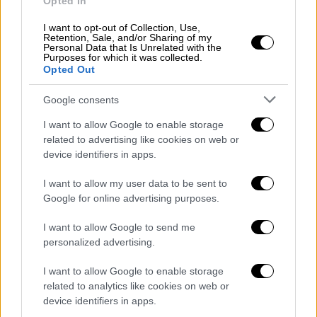
βίντεο µε τα πρωτοσέλιδα που
Opted In
προβάλλονται έπειτα από κάθε διαφηµιστικό
I want to opt-out of Collection, Use,
διάλειµµα, υποστήριζαν κύκλοι του ΣΚΑΪ και
Retention, Sale, and/or Sharing of my
Personal Data that Is Unrelated with the
σηµείωναν ότι σε όλα τα υπόλοιπα το
Purposes for which it was collected.
Opted Out
επίµαχο πρωτοσέλιδο προβλήθηκε κανονικά.
Η παραποίηση (που εντόπισε πρώτη η
Google consents
ιστοσελίδα altsantiri.gr) ήδη κάνει τον γύρο
I want to allow Google to enable storage
του -τουλάχιστον- ελληνικού ∆ιαδικτύου και
related to advertising like cookies on web or
εξόργισε τους δηµοσιογράφους της
device identifiers in apps.
«∆ηµοκρατίας». «Πρωτοφανές! Ο ΣΚΑΪ
I want to allow my user data to be sent to
έδειξε ψεύτικο πρωτοσέλιδο της
Google for online advertising purposes.
“∆ηµοκρατίας” για να κρύψει το θέµα
Γεωργιάδη» ανέφερε στο χθεσινό
I want to allow Google to send me
πρωτοσέλιδό της η εφηµερίδα µε
personalized advertising.
παραποµπή στη σελίδα 11 και αναλυτικό
I want to allow Google to enable storage
ρεπορτάζ µε τίτλο «Το πιο άθλιο fake news
related to analytics like cookies on web or
σκηνοθέτησαν στον ΣΚΑΪ».
device identifiers in apps.