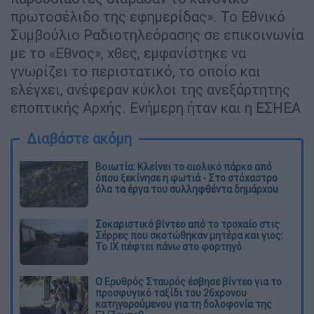
πρωτοσέλιδο της εφηµερίδας». Το Εθνικό
Συµβούλιο Ραδιοτηλεόρασης σε επικοινωνία
µε το «Εθνος», χθες, εµφανίστηκε να
γνωρίζει το περιστατικό, το οποίο και
ελέγχει, ανέφεραν κύκλοι της ανεξάρτητης
εποπτικής Αρχής. Ενήµερη ήταν και η ΕΣΗΕΑ
Διαβάστε ακόμη
Βοιωτία: Κλείνει το αιολικό πάρκο από
όπου ξεκίνησε η φωτιά - Στο στόχαστρο
όλα τα έργα του συλληφθέντα δημάρχου
Σοκαριστικό βίντεο από το τροχαίο στις
Σέρρες που σκοτώθηκαν μητέρα και γιος:
Το ΙΧ πέφτει πάνω στο φορτηγό
Ο Ερυθρός Σταυρός έσβησε βίντεο για το
προσφυγικό ταξίδι του 26χρονου
κατηγορούμενου για τη δολοφονία της