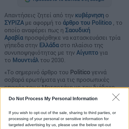
Απαντήσεις ζητεί από την
κυβέρνηση
ο
ΣΥΡΙΖΑ
με αφορμή το
άρθρο του Politico
, το
οποίο αναφέρει πως η
Σαουδική
Αραβία
προσφέρθηκε να κατασκευάσει τρία
γήπεδα στην
Ελλάδα
στο πλαίσιο της
συνυποψηφιότητας με την
Αίγυπτο
για
το
Μουντιάλ
του 2030.
«Το σημερινό άρθρο του
Politico
γεννά
σοβαρά ερωτήματα για τις προσωπικές
επαφές του κ Μητσοτάκη με τον διάδοχο
του θρόνου της Σαουδικής Αραβίας
Do Not Process My Personal Information
Μοχάμεντ μπιν Σαλμάν για την κοινή
διεκδίκηση φιλοξενίας του
Παγκοσμίου
If you wish to opt-out of the sale, sharing to third parties, or
Κυπέλλου 2030
», υπογραμμίζει σε
processing of your personal or sensitive information for
ανακοίνωσή του ο ΣΥΡΙΖΑ-ΠΣ και συνεχίζει:
targeted advertising by us, please use the below opt-out