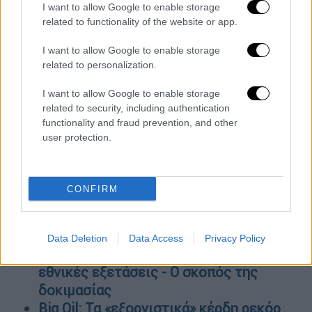
οφείλεται η «αρμονική κατάρρευση» των
I want to allow Google to enable storage
κτιρίων σε Τουρκία και Συρία - Ειδικός
related to functionality of the website or app.
εξηγεί πώς έπεσαν σαν χαρτόκουτα
I want to allow Google to enable storage
Άρθρο «φωτιά» της Washington Post για
related to personalization.
τα μπαλόνια της Κίνας: Οι ΗΠΑ
πιστεύουν πως είναι μέσο παγκόσμιας
I want to allow Google to enable storage
κατασκοπείας
related to security, including authentication
functionality and fraud prevention, and other
Σάλος με το φιλί της Τζιλ Μπάιντεν
user protection.
στον σύζυγο της Καμάλα Χάρις στο
στόμα - Η κίνηση που πυροδότησε... τις
φήμες
CONFIRM
Πέθανε ο βουλευτής Χανίων της ΝΔ,
Μανούσος Βολουδάκης
Έρχεται η ώρα για την «Ελληνική Pisa»:
Data Deletion
Data Access
Privacy Policy
6.000 μαθητές θα συμμετάσχουν στις
εθνικές εξετάσεις - Ο σκοπός της
δοκιμασίας
Big Oil: Τα «εξοργιστικά» κέρδη ρεκόρ