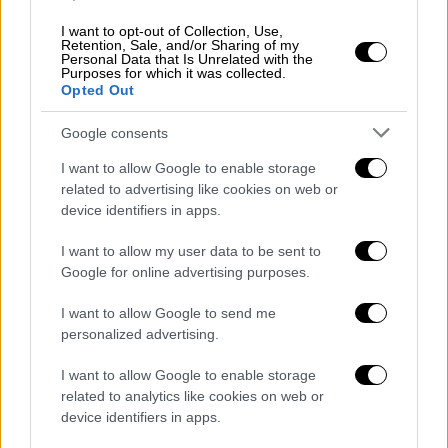
«Υπενθυμίζουμε ότι η κυβέρνηση
ΣΥΡΙΖΑ
I want to opt-out of Collection, Use,
Retention, Sale, and/or Sharing of my
είχε προωθήσει- και με την υπογραφή κοινής
Personal Data that Is Unrelated with the
Purposes for which it was collected.
διακήρυξης- τη διεκδίκηση φιλοξενίας του
Opted Out
Παγκοσμίου Κυπέλου
από κοινού με χώρες
των Βαλκανίων με σκοπό, μεταξύ άλλων, την
Google consents
ενίσχυση της ειρήνης, σταθερότητας και
I want to allow Google to enable storage
συνεργασίας στην περιοχή και την ανάδειξη
related to advertising like cookies on web or
της μεγάλης και διαχρονικής σημασίας της
device identifiers in apps.
για τον παγκόσμιο αθλητισμό. Σήμερα ποια
I want to allow my user data to be sent to
ακριβώς σκοπιμότητα ποιες αξίες και ποιο
Google for online advertising purposes.
στόχο εξυπηρετεί η υποψηφιότητα
συνδιοργάνωσης παγκόσμιου κυπέλου με τη
I want to allow Google to send me
Σαουδική Αραβία;».
personalized advertising.
I want to allow Google to enable storage
ΟΛΕΣ ΟΙ ΕΙΔΗΣΕΙΣ
related to analytics like cookies on web or
device identifiers in apps.
«Ζημιά όσο σχεδόν μια Ελλάδα» - Πού