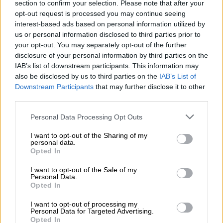
section to confirm your selection. Please note that after your
«Μετά το σκάνδαλο
Qatargate
είναι απορίας
opt-out request is processed you may continue seeing
άξιο να μάθουμε αν όσα αναγράφονται στο
interest-based ads based on personal information utilized by
us or personal information disclosed to third parties prior to
ρεπορτάζ είναι αληθή. Αν όντως ο
κος
your opt-out. You may separately opt-out of the further
Μητσοτάκης
αποφάσισε εν κρυπτώ να
disclosure of your personal information by third parties on the
αποδεχθεί τους όρους της Σαουδικής
IAB’s list of downstream participants. This information may
Αραβίας για μια συνδιοργάνωση όπου τα τρία
also be disclosed by us to third parties on the
IAB’s List of
Downstream Participants
that may further disclose it to other
τέταρτα των αγώνων θα γίνουν στη
third parties.
Σαουδική Αραβία και το ένα τέταρτο θα
μοιράσουν δυο χώρες, η Ελλάδα και η
Please note that this website/app uses one or more Google
Personal Data Processing Opt Outs
services and may gather and store information including but
Αίγυπτος
».
not limited to your visit or usage behaviour. You may click to
I want to opt-out of the Sharing of my
personal data.
grant or deny consent to Google and its third-party tags to
«Να μάθουμε για ποιο λόγο η Ελλάδα χαρίζει
Opted In
use your data for below specified purposes in below Google
το
ισχυρό brand name
μιας χώρας
consent section.
I want to opt-out of the Sale of my
ευρωπαϊκής που είναι συνώνυμο της
Personal Data.
Opted In
ελευθερίας και της δημοκρατίας σε αυτήν
την πρόταση με τη
Σαουδική Αραβία
»,
I want to opt-out of processing my
Personal Data for Targeted Advertising.
σημειώνει και καταλήγει:
Opted In