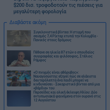
$200 δισ. τροφοδοτούν τις πιέσεις για
μεγαλύτερη φορολογία
Διαβάστε ακόμη
Συγκλονιστικά βίντεο: Η στιγμή που
σεισμός 7,4 Ρίχτερ χτυπά την Κολομβία -
Πανικός στους δρόμους
Πέθανε σε ηλικία 87 ετών ο σπουδαίος
συγγραφέας και φιλόσοφος, Στέλιος
Ράμφος
«Ο πνιγμός είναι αθόρυβος»:
Ναυαγοσώστης εξηγεί πώς σε ελάχιστα
δευτερόλεπτα ένα παιδί μπορεί να
κινδυνεύσει - Σοκαριστικό βίντεο από μια
«βάρδια» του
Περσείδες και ολική έκλειψη Ηλίου: Δύο
εντυπωσιακά φαινόμενα στον ουρανό στις
12 Αυγούστου