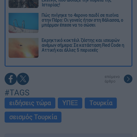
Ιστορίας!
Πώς πνίγηκε το 4χρονο παιδί σε πισίνα
στην Πάρο: Οι γονείς ήταν στη θάλασσα, ο
μπάρμαν έπεσε να το σώσει
Εκρηκτικό κοκτέιλ ζέστης και ισχυρών
ανέμων σήμερα: Σε κατάσταση Red Code η
Αττική και άλλες 5 περιοχές
επόμενο
άρθρο
#TAGS
ειδήσεις τώρα
ΥΠΕΞ
Τουρκία
σεισμός Τουρκία