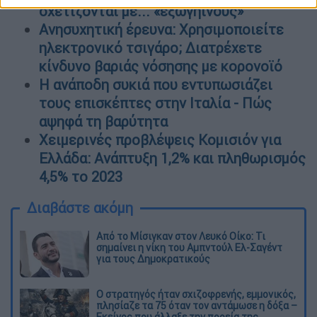
σχετίζονται με... «εξωγήινους»
Ανησυχητική έρευνα: Χρησιμοποιείτε
ηλεκτρονικό τσιγάρο; Διατρέχετε
κίνδυνο βαριάς νόσησης με κορονοϊό
Η ανάποδη συκιά που εντυπωσιάζει
τους επισκέπτες στην Ιταλία - Πώς
αψηφά τη βαρύτητα
Χειμερινές προβλέψεις Κομισιόν για
Ελλάδα: Ανάπτυξη 1,2% και πληθωρισμός
4,5% το 2023
Διαβάστε ακόμη
Από το Μίσιγκαν στον Λευκό Οίκο: Τι
σημαίνει η νίκη του Αμπντούλ Ελ-Σαγέντ
για τους Δημοκρατικούς
O στρατηγός ήταν σχιζοφρενής, εμμονικός,
πλησίαζε τα 75 όταν τον αντάμωσε η δόξα –
Εκείνος που άλλαξε την πορεία της