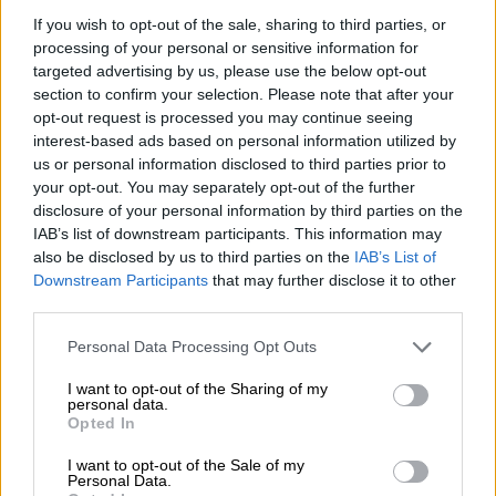
χρειάζεται να σταλεί καινούριο συνεργείο
If you wish to opt-out of the sale, sharing to third parties, or
processing of your personal or sensitive information for
της
ΕΜΑΚ
. «Το κυριότερο αυτή τη στιγμή
targeted advertising by us, please use the below opt-out
είναι να φανούμε χρήσιμοι στην τουρκική
section to confirm your selection. Please note that after your
κοινωνία και με το διμερές και με το
opt-out request is processed you may continue seeing
ευρωπαϊκό καπέλο», σημείωσε η ίδια πηγή.
interest-based ads based on personal information utilized by
us or personal information disclosed to third parties prior to
your opt-out. You may separately opt-out of the further
disclosure of your personal information by third parties on the
IAB’s list of downstream participants. This information may
also be disclosed by us to third parties on the
IAB’s List of
Downstream Participants
that may further disclose it to other
third parties.
video
Please note that this website/app uses one or more Google
Personal Data Processing Opt Outs
services and may gather and store information including but
not limited to your visit or usage behaviour. You may click to
I want to opt-out of the Sharing of my
personal data.
grant or deny consent to Google and its third-party tags to
Opted In
use your data for below specified purposes in below Google
consent section.
Τη Δευτέρα θα συζητηθεί στο
Συμβούλιο
I want to opt-out of the Sale of my
Personal Data.
Εξωτερικών Υποθέσεων το ζήτημα της