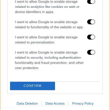
I want to allow Google to enable storage
related to analytics like cookies on web or
«Η Ελλάδα μεγάλωσε χάρη στις προσπάθειες
device identifiers in apps.
όλων μας», αναφερόμενος στη επέκταση στα
I want to allow Google to enable storage
12 ναυτικά μίλια των χωρικών υδάτων στο
related to functionality of the website or app.
Ιόνιο.
I want to allow Google to enable storage
ΟΛΕΣ ΟΙ ΕΙΔΗΣΕΙΣ
related to personalization.
Ο εγκέλαδος ισοπεδώνει την οικονομία
I want to allow Google to enable storage
της Τουρκίας – Πάνω από 84 δισ.
related to security, including authentication
δολάρια το κόστος του σεισμού
functionality and fraud prevention, and other
user protection.
Καρέ-καρέ το πριν και το μετά του
καταστροφικού σεισμού: Η αγορά της
Αντιόχειας που ήταν γεμάτη ζωή είναι
CONFIRM
πια γεμάτη συντρίμμια
«Τα ονομάζουμε αντικείμενα για κάποιον
λόγο»: Το Πεντάγωνο δεν αποκλείει τα
Data Deletion
Data Access
Privacy Policy
«μπαλόνια» πάνω από τις ΗΠΑ να