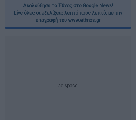
Ακολούθησε το Έθνος στο Google News!
Live όλες οι εξελίξεις λεπτό προς λεπτό, με την
υπογραφή του www.ethnos.gr