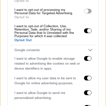
Opted In
Συρίας
και το πώς θα οργανωθεί καλύτερα η
I want to opt-out of processing my
αποστολή βοήθειας.
Personal Data for Targeted Advertising.
Opted In
Στην τελετή κοπής της πίτας, που
I want to opt-out of Collection, Use,
πραγματοποιήθηκε για πρώτη φορά μετά την
Retention, Sale, and/or Sharing of my
Personal Data that Is Unrelated with the
πανδημία, ο υπουργός Εξωτερικών
Νίκος
Purposes for which it was collected.
Δένδιας
, ευχαρίστησε τον
Αναπληρωτή
Opted Out
υπουργό
, τους
υφυπουργούς
, τους
γενικούς
Google consents
γραμματείς
και όλα τα στελέχη του
υπουργείου «για την τεράστια προσπάθεια
I want to allow Google to enable storage
related to advertising like cookies on web or
που καταβλήθηκε υπό δύσκολες συνθήκες
device identifiers in apps.
όλα αυτά τα χρόνια».
I want to allow my user data to be sent to
«Επιτελέσαμε το καθήκον μας», ανέφερε ο κ.
Google for online advertising purposes.
Δένδιας και τόνισε τις τεράστιες
δυνατότητες και ευκαιρίες για μια
I want to allow Google to send me
personalized advertising.
εξωτερική πολιτική που μπορεί να ενεργεί
και πέραν του δικού μας ορίζοντα.