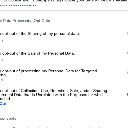
ogle consent section.
α χθες
Πολιτική
Γραμματεία
του κόμματος
ιση
υποψηφιοτήτων
για τις
εθνικές
εκλογές
l Data Processing Opt Outs
 μετατίθεται ενδεχομένως για την Πέμπτη
α ακολουθήσει και σύγκληση της Κεντρικής
o opt-out of the Sharing of my personal data.
Συμμαχία
ώστε να υπάρξει έγκριση των
In
μματος
.
o opt-out of the Sale of my Personal Data.
ητσοτάκη με τους καλλιτέχνες
In
to opt-out of processing my Personal Data for Targeted
αι
εν αναμονή της συνάντησης του
ing.
ς του
καλλιτεχνικού
κόσμου
αύριο Τετάρτη
In
ό την κυβέρνηση και προσωπικά από τον
o opt-out of Collection, Use, Retention, Sale, and/or Sharing
ίθεται να προχωρήσει σε
Πράξη
ersonal Data that Is Unrelated with the Purposes for which it
lected.
ιασφαλίσει την
προστασία της πρώτης
Out
άχιστον έως τις
εκλογές
. Άλλωστε ο
πως η προστασία της πρώτης κατοικίας και
consents
θα είναι η πρώτη νομοθετική πράξη μίας