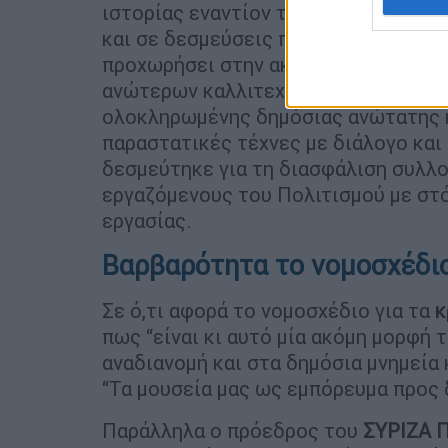
ιστορίας εναντίον της κοινωνίας” α
και σε δεσμεύσεις προς τους καλλιτ
προχωρήσει στην ακαδημαϊκή και επ
ανώτερων καλλιτεχνικών σχολών σε 
ολοκληρωμένης δημόσιας ανώτατης κ
παραστατικές τέχνες με διάλογο και
δεσμεύτηκε για τη διασφάλιση συλλο
εργαζόμενους του Πολιτισμού με στό
εργασίας.
Βαρβαρότητα το νομοσχέδιο
Σε ό,τι αφορά το νομοσχέδιο για τα
κ
πως “είναι κι αυτό μία ακόμη μορφή 
αναδιανομή και στα δημόσια μνημεία 
“Τα μουσεία μας ως εμπόρευμα προς 
Παράλληλα ο πρόεδρος του
ΣΥΡΙΖΑ 