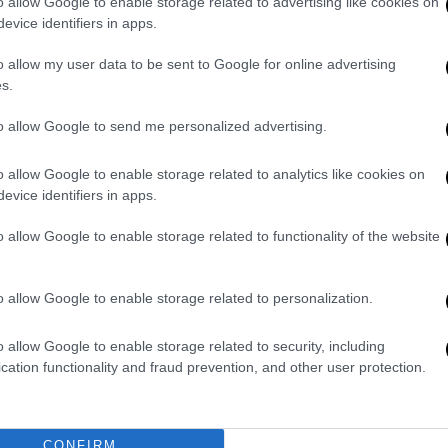
o allow Google to enable storage related to advertising like cookies on
που θα συγκροτήσει ο
ΣΥΡΙΖΑ ΠΣ
.
evice identifiers in apps.
η απόφαση του πρωθυπουργού να
o allow my user data to be sent to Google for online advertising
υς εκπροσώπους των καλλιτεχνών, δηλαδή
s.
οεδρικό Διάταγμα που εξισώνει τα πτυχία
to allow Google to send me personalized advertising.
δηλώνει τον πανικό στον οποίο βρίσκεται η
υβέρνηση υποτίμησε τη διάσταση του
o allow Google to enable storage related to analytics like cookies on
 προκαλούσε η υποβάθμιση των καλλιτεχνών
evice identifiers in apps.
ην κατάσταση διαπιστώνοντας ότι έβαλε
ν καίριο επαγγελματικό κλάδο, εξέλιξη που
o allow Google to enable storage related to functionality of the website
λο πολιτικό κόστος.
o allow Google to enable storage related to personalization.
ε χθες στη Βουλή και στο
νομοσχέδιο
για τα
τον πρωθυπουργό να μην
προσπαθήσει
να
o allow Google to enable storage related to security, including
οντας αμέσως το επίμαχο
Προεδρικό
cation functionality and fraud prevention, and other user protection.
έλλον της πατρίδας κι όχι οι Πάτσηδες ή τα
νται στο καθεστωτικό πρυτανείο και
γάζονται τη μεγαλύτερη ληστεία της
CONFIRM