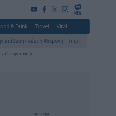
ood & Drink
Travel
Viral
η» λέει η 46χρονη - Τι αποκάλυψε στους αστυνομ
 νο1 στην καρδιά...