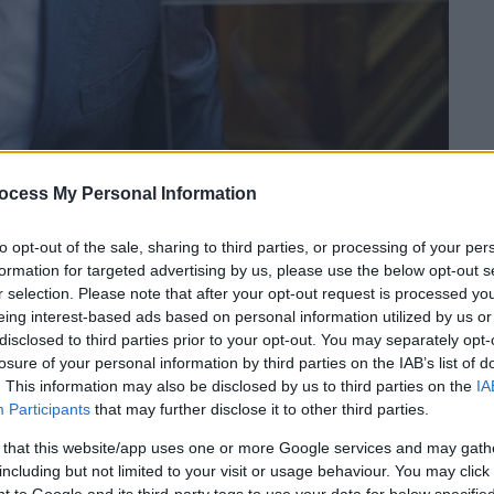
ocess My Personal Information
to opt-out of the sale, sharing to third parties, or processing of your per
formation for targeted advertising by us, please use the below opt-out s
 το ΕΘΝΟΣ στη Google
r selection. Please note that after your opt-out request is processed y
eing interest-based ads based on personal information utilized by us or
ατικών δραστηριοτήτων ως
ένδειξη
disclosed to third parties prior to your opt-out. You may separately opt-
losure of your personal information by third parties on the IAB’s list of
τή
του κόμματος και τομεάρχη
. This information may also be disclosed by us to third parties on the
IA
ίσκεται ο
ΣΥΡΙΖΑ-Προοδευτική Συμμαχία
.
Participants
that may further disclose it to other third parties.
από τη ζωή μόλις στα
50 του χρόνια
 that this website/app uses one or more Google services and may gath
τικό κόσμο θα γίνει αύριο Τετάρτη στη
including but not limited to your visit or usage behaviour. You may click 
 to Google and its third-party tags to use your data for below specifi