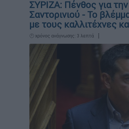
ΣΥΡΙΖΑ: Πένθος για τη
Σαντορινιού - Το βλέμ
με τους καλλιτέχνες κ
🕛 χρόνος ανάγνωσης: 3 λεπτά ┋