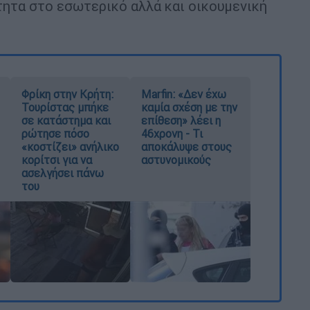
ητα στο εσωτερικό αλλά και οικουμενική
Φρίκη στην Κρήτη:
Marfin: «Δεν έχω
Τουρίστας μπήκε
καμία σχέση με την
σε κατάστημα και
επίθεση» λέει η
ρώτησε πόσο
46χρονη - Τι
«κοστίζει» ανήλικο
αποκάλυψε στους
κορίτσι για να
αστυνομικούς
ασελγήσει πάνω
του