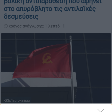
βολική αντιπαράθεση που αφήνει
στο απυρόβλητο τις αντιλαϊκές
δεσμεύσεις
🕛 χρόνος ανάγνωσης: 1 λεπτό ┋
ΚΚΕ/ Eurokinissi