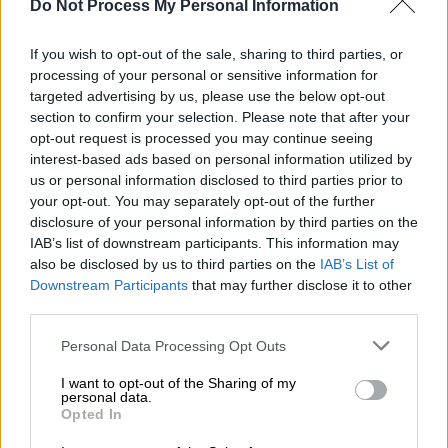
Do Not Process My Personal Information
Προσθέστε το ΕΘΝΟΣ στη Google
If you wish to opt-out of the sale, sharing to third parties, or
«Είναι πολύ βολική μια αντιπαράθεση που
processing of your personal or sensitive information for
targeted advertising by us, please use the below opt-out
εντοπίζει το "βαθύ κράτος" σε κάποιους
section to confirm your selection. Please note that after your
δημοσιογράφους και δικαστικούς κι όχι σε
opt-out request is processed you may continue seeing
όσους έχουν τα "κλειδιά" της οικονομίας, με
interest-based ads based on personal information utilized by
βάση τα οποία ελέγχουν και παρεμβαίνουν
us or personal information disclosed to third parties prior to
your opt-out. You may separately opt-out of the further
στους μηχανισμούς του κράτους, στα ΜΜΕ,
disclosure of your personal information by third parties on the
στις κυβερνήσεις και τα αστικά κόμματα για
IAB’s list of downstream participants. This information may
τα δικά τους συμφέροντα. Και φυσικά με
also be disclosed by us to third parties on the
IAB’s List of
αυτόν τον τρόπο να μένουν στο απυρόβλητο
Downstream Participants
that may further disclose it to other
οι κοινές αντιλαϊκές δεσμεύσεις των ΝΔ,
third parties.
ΣΥΡΙΖΑ και ΠΑΣΟΚ απέναντι σε όλους
Please note that this website/app uses one or more Google
Personal Data Processing Opt Outs
αυτούς» επισημαίνει το
ΚΚΕ
σε σχόλιό του
services and may gather and store information including but
not limited to your visit or usage behaviour. You may click to
I want to opt-out of the Sharing of my
«για την αντιπαράθεση σχετικά με την
personal data.
grant or deny consent to Google and its third-party tags to
ανάρτηση
Πολάκη
».
Opted In
use your data for below specified purposes in below Google
consent section.