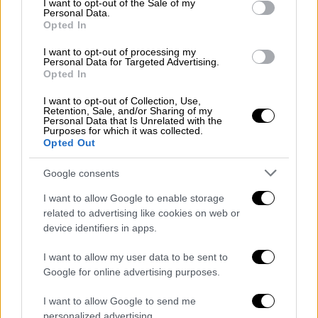
«Σε κάθε περίπτωση -και με δεδομένες τις
I want to opt-out of the Sale of my
Personal Data.
πολιτικές διάφορες το
υ ΚΚΕ με τον
Opted In
συγκεκριμένο βουλευτή του ΣΥΡΙΖΑ
και τον
I want to opt-out of processing my
ΣΥΡΙΖΑ
συνολικά- η εισαγγελική εντολή για
Personal Data for Targeted Advertising.
Opted In
προκαταρκτική εξέταση με αφορμή μια
ανάρτηση πολιτικού περιεχομένου,
I want to opt-out of Collection, Use,
Retention, Sale, and/or Sharing of my
ανεξάρτητα από τη συμφωνία ή διαφωνία με
Personal Data that Is Unrelated with the
Purposes for which it was collected.
αυτήν, είναι ενέργεια απαράδεκτη που
Opted Out
ανοίγει πολύ επικίνδυνους δρόμους»
τονίζει, καταλήγοντας, το σχόλιο του
Google consents
κόμματος
.
I want to allow Google to enable storage
related to advertising like cookies on web or
device identifiers in apps.
ΔΙΑΒΑΣΤΕ ΕΠΙΣΗΣ
I want to allow my user data to be sent to
Πολιτική
|
26.02.2023 21:00
Google for online advertising purposes.
«Ουδείς δικαιούται να ρίχνει νερό
στον μύλο του Μητσοτάκη» -
I want to allow Google to send me
personalized advertising.