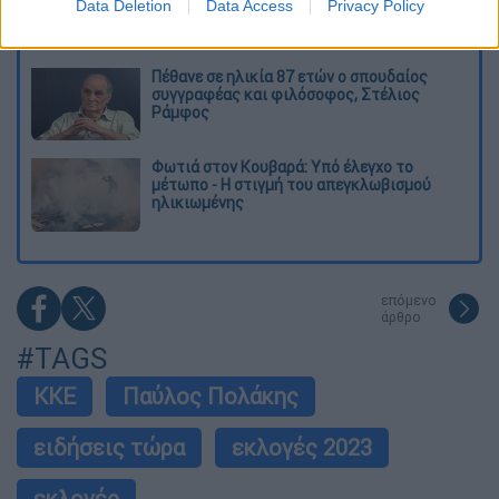
νερού στη Σάρτη Χαλκιδικής - Ζητούν να
Data Deletion
Data Access
Privacy Policy
κλείσουν τα ντους στα beach bars
Πέθανε σε ηλικία 87 ετών ο σπουδαίος
συγγραφέας και φιλόσοφος, Στέλιος
Ράμφος
Φωτιά στον Κουβαρά: Υπό έλεγχο το
μέτωπο - Η στιγμή του απεγκλωβισμού
ηλικιωμένης
επόμενο
άρθρο
#TAGS
ΚΚΕ
Παύλος Πολάκης
ειδήσεις τώρα
εκλογές 2023
εκλογές