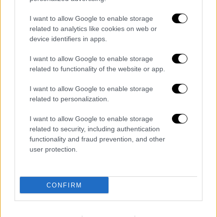
Καθαίρεση Πολάκη από τομεάρχη
διαφάνειας και παραπομπή στην
I want to allow Google to enable storage
Επιτροπή Δεοντολογίας του ΣΥΡΙΖΑ
related to analytics like cookies on web or
device identifiers in apps.
Πολιτική
|
26.02.2023 19:46
I want to allow Google to enable storage
Το παρασκήνιο του νέου ρήγματος
related to functionality of the website or app.
στις σχέσεις Πολάκη και ΣΥΡΙΖΑ -
I want to allow Google to enable storage
Στο «κόκκινο» η πόλωση πριν την
related to personalization.
προκήρυξη εκλογών
I want to allow Google to enable storage
related to security, including authentication
functionality and fraud prevention, and other
Διαβάστε ακόμη
user protection.
«Είχαν άδεια για τις Αλυκές,
προσγειώθηκαν στο... Σαρακήνικο:
CONFIRM
Προθεσμία να απολογηθούν ζήτησαν
χειριστής και ιδιοκτήτης
Έκκληση για περιορισμό της κατανάλωσης