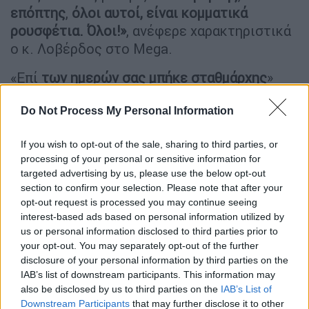
επόπτης
,
όλοι αυτοί, είναι κομματικά
ρουσφέτια. Όλοι!»
, ανέφερε χαρακτηριστικά
ο κ. Λοβέρδος στο Mega.
«Επί
των ημερών σας μπήκε σταθμάρχης
»
του ανέφερε η Άνθη Βούλγαρη, με τον
Do Not Process My Personal Information
βουλευτή να απαντά: «Ναι, μπήκε
σταθμάρχης,
αλλά ήταν υπάλληλος του ΟΣΕ,
If you wish to opt-out of the sale, sharing to third parties, or
έτσι;»
. Στη συνέχεια, του επισήμανε ότι ήταν
processing of your personal or sensitive information for
αχθοφόρος
. «Ήταν υπάλληλος του ΟΣΕ.
targeted advertising by us, please use the below opt-out
Έγινε σταθμάρχης γιατί δεν βρέθηκε κανείς
section to confirm your selection. Please note that after your
άλλος
».
opt-out request is processed you may continue seeing
interest-based ads based on personal information utilized by
«Αλλά σε κάθε περίπτωση, εάν πίστευε
us or personal information disclosed to third parties prior to
your opt-out. You may separately opt-out of the further
κανείς ότι μια κυβέρνηση, αν πίστευε
disclosure of your personal information by third parties on the
οποιοσδήποτε πρωθυπουργός ότι μια
IAB’s list of downstream participants. This information may
κυβέρνηση μπορεί να αλλάξει νοοτροπίες
also be disclosed by us to third parties on the
IAB’s List of
και να καταργήσει κακοδαιμονίες τόσων
Downstream Participants
that may further disclose it to other