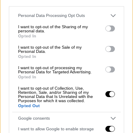
third parties.
δεκαετιών, αν πω αιώνων, που υπάρχουν στο
ελληνικό κράτος μέσα σε 4 χρόνια θα ήταν
Please note that this website/app uses one or more Google
Personal Data Processing Opt Outs
ανόητη
», ανέφερε στη συνέχεια ο κ.
services and may gather and store information including but
not limited to your visit or usage behaviour. You may click to
I want to opt-out of the Sharing of my
Λοβέρδος.
personal data.
grant or deny consent to Google and its third-party tags to
Opted In
use your data for below specified purposes in below Google
Δείτε το απόσπασμα στο 4:25':
consent section.
I want to opt-out of the Sale of my
Personal Data.
Opted In
I want to opt-out of processing my
Personal Data for Targeted Advertising.
Opted In
I want to opt-out of Collection, Use,
Retention, Sale, and/or Sharing of my
Personal Data that Is Unrelated with the
Purposes for which it was collected.
Opted Out
Google consents
Αντίδραση του ΣΥΡΙΖΑ: Ο κ. Λοβέρδος
I want to allow Google to enable storage