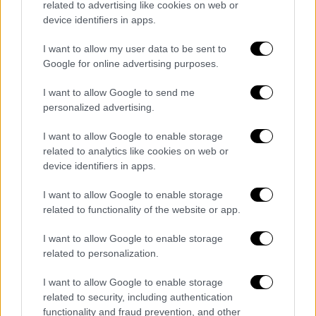
παραδέχτηκε αυτό που όλοι
related to advertising like cookies on web or
device identifiers in apps.
γνωρίζουν
I want to allow my user data to be sent to
Αιχμηρό σχόλιο έκανε ο ΣΥΡΙΖΑ για τις
Google for online advertising purposes.
δηλώσεις του κ. Λοβέρδου αναφέροντας σε
I want to allow Google to send me
ανακοίνωσή του πως :
personalized advertising.
«Ο βουλευτής της ΝΔ κ. Γιάννης Λοβέρδος,
I want to allow Google to enable storage
προς τιμήν του σήμερα, παραδέχτηκε αυτό
related to analytics like cookies on web or
που
όλοι γνωρίζουν αλλά
αρνείται τόσες
device identifiers in apps.
μέρες
η
κυβέρνηση
να
παραδεχθεί
: Ότι ο
I want to allow Google to enable storage
μοιραίος σταθμάρχης είναι κομματικό
related to functionality of the website or app.
ρουσφέτι
».
I want to allow Google to enable storage
Και σημειώνει: «Ο κ. Μητσοτάκης
related to personalization.
υποσχέθηκε ‘’επιτελικό κράτος’’ και
‘’αριστεία’’, αλλά μετά από τέσσερα χρόνια
I want to allow Google to enable storage
related to security, including authentication
στη διακυβέρνηση κυριαρχεί το χάος, οι
functionality and fraud prevention, and other