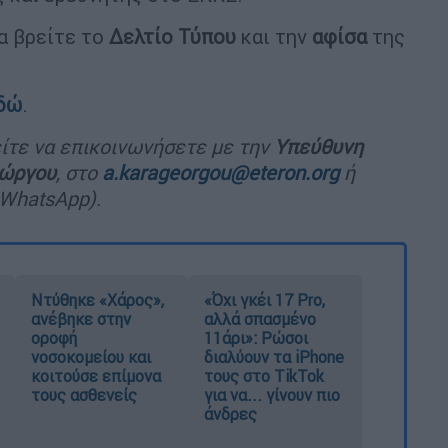
α βρείτε το
Δελτίο Τύπου
και την
αφίσα
της
δώ
.
ίτε να επικοινωνήσετε με την
Υπεύθυνη
εώργου
, στο
a.karageorgou@eteron.org
ή
 WhatsApp
).
Ντύθηκε «Χάρος»,
«Όχι γκέι 17 Pro,
ανέβηκε στην
αλλά σπασμένο
οροφή
11άρι»: Ρώσοι
νοσοκομείου και
διαλύουν τα iPhone
κοιτούσε επίμονα
τους στο TikTok
τους ασθενείς
για να... γίνουν πιο
άνδρες