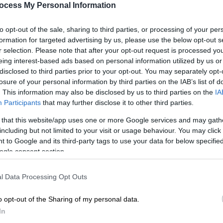
ocess My Personal Information
to opt-out of the sale, sharing to third parties, or processing of your per
formation for targeted advertising by us, please use the below opt-out s
ρονα Πολιτικά Φαινόμενα: Αυταρχισμός/Eteron Facebook
r selection. Please note that after your opt-out request is processed y
eing interest-based ads based on personal information utilized by us or
disclosed to third parties prior to your opt-out. You may separately opt-
 το ΕΘΝΟΣ στη Google
losure of your personal information by third parties on the IAB’s list of
. This information may also be disclosed by us to third parties on the
IA
Participants
that may further disclose it to other third parties.
α και την Κοινωνική Αλλαγή
, σε συνεργασία
ν του Εθνικού Κέντρου Κοινωνικών Ερευνών
 that this website/app uses one or more Google services and may gath
τήσεων
για τα
Σύγχρονα Πολιτικά
including but not limited to your visit or usage behaviour. You may click 
 to Google and its third-party tags to use your data for below specifi
 οποία καταπιάνεται είναι ο
«Αυταρχισμός»
,
ogle consent section.
ηθεί την
Τετάρτη 15 Μαρτίου
στις
18:00
,
-40, Ψυρρή
), με ομιλητές και ομιλήτριες τις/
l Data Processing Opt Outs
o opt-out of the Sharing of my personal data.
πιστήμονα, ερευνητή ΕΚΚΕ
In
ρια, Πανεπιστήμιο Αιγαίου