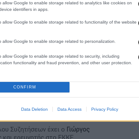
 κομμάτων
της άκρας και ριζοσπαστικής
o allow Google to enable storage related to analytics like cookies on
ική παράδοση. Και στην
Ελλάδα
, βεβαίως, η
evice identifiers in apps.
χει αποκτήσει
κεντρική θέση
στην δημόσια
o allow Google to enable storage related to functionality of the website
νδάλου των υποκλοπών
.
ε άλλους
«-ισμούς»
, έτσι και με τον
o allow Google to enable storage related to personalization.
τονόητο ότι όλες και όλοι μιλάμε για το
 όρο
. Στην εκδήλωση της Τετάρτης 15
o allow Google to enable storage related to security, including
ουμε τη σχετική συζήτηση ξεκινώντας από
cation functionality and fraud prevention, and other user protection.
τας στη
σχετική βιβλιογραφία και έρευνα
,
ης κοινωνίας πολιτών
.
CONFIRM
τήσεων για τα Σύγχρονα Πολιτικά
αι θα πραγματοποιηθεί την
Τετάρτη 29
Data Deletion
Data Access
Privacy Policy
το κοινό
.
λου Συζητήσεων έχει ο
Γιώργος
ς και ερευνητής στο ΕΚΚΕ.