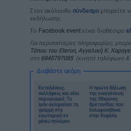
Στον ακόλουθο
σύνδεσμο
μπορείτε ν
εκδήλωσης.
To
Facebook
event
είναι διαθέσιμο
ε
Για περισσότερες πληροφορίες, μπορε
Τύπου του Eteron
, Αγγελική Κ. Καραγ
στο
6945797085
(κινητό τηλέφωνο &
Διαβάστε ακόμη
Εκτελέσεις,
Η πρώτη δήλωση
συλλήψεις και νέοι
της οικογένειας
περιορισμοί: Το
της 38χρονης
Ιράν σκληραίνει τη
Βρετανίδας που
γραμμή στο
δολοφονήθηκε
εσωτερικό εν
στην Κυψέλη
μέσω πολέμου