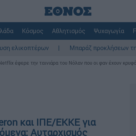
λάδα
Κόσμος
Αθλητισμός
Ψυχαγωγία
F
ικοπτέρων
Μπαράζ προκλήσεων της Άγκυρας
Netflix έφερε την ταινιάρα του Νόλαν που οι φαν έχουν κρυφό
ron και ΙΠΕ/ΕΚΚΕ για
νόμενα: Αυταρχισμός