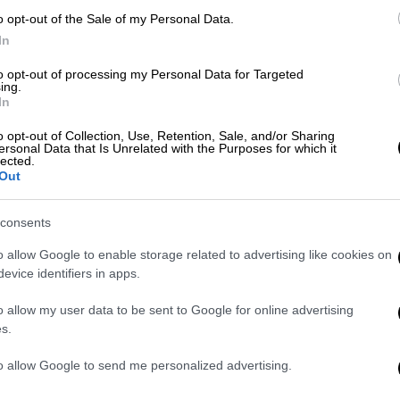
μέλος ΔΣ της Ελληνικής Ένωσης για τα
o opt-out of the Sale of my Personal Data.
In
 Λουκόπουλος
, συνιδρυτής και διευθυντής
to opt-out of processing my Personal Data for Targeted
ing.
In
ρχισμός;
Ποιοι οι βασικοί του
φορείς
και
o opt-out of Collection, Use, Retention, Sale, and/or Sharing
ersonal Data that Is Unrelated with the Purposes for which it
ικός είναι τελικά ο
κίνδυνος
lected.
Out
ιωμένες δημοκρατίες;
τα ερωτήματα, στα οποία θα
consents
ήτηση για τον αυταρχισμό. Μια λέξη που
o allow Google to enable storage related to advertising like cookies on
άλλον ντεμοντέ, ωστόσο φαίνεται να
έχει
evice identifiers in apps.
Διεθνείς έρευνες και σχετικοί δείκτες
άλλωστε για την
παγκόσμια υποχώρηση της
o allow my user data to be sent to Google for online advertising
s.
ρχισμού
. Σχολιαστές και μέσα ενημέρωσης
νάμεσα σε αυταρχικά κράτη και
to allow Google to send me personalized advertising.
μελετών καταπιάνεται με