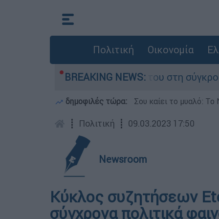
Πολιτική
Οικονομία
Ελ
Δαμίγο που έχασε τη ζωή του στη σύγκρουση ελ
BREAKING NEWS:
δημοφιλές τώρα:
Σου καίει το μυαλό: Το 
┋
Πολιτική
┋
09.03.2023 17:50
Newsroom
Κύκλος συζητήσεων Ete
σύγχρονα πολιτικά φαι