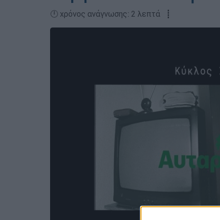
🕛 χρόνος ανάγνωσης: 2 λεπτά ┋