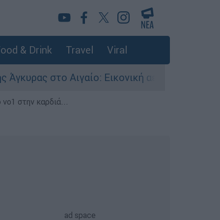
ood & Drink
Travel
Viral
 στο Αιγαίο: Εικονική αερομαχία ανάμεσα σε ελ
 νο1 στην καρδιά...