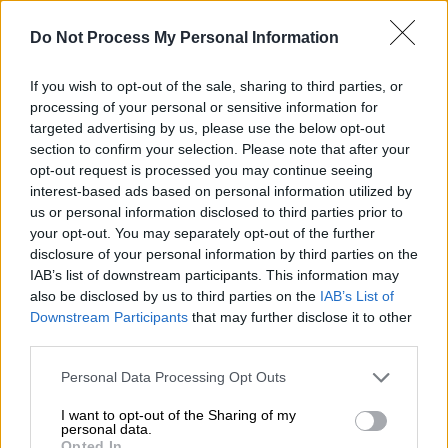
μετατρέπεται στον μεγαλύτερο χορηγό της
Ακροδεξιάς»
αναφέρει σε ανακοίνωσή του ο
Do Not Process My Personal Information
ΣΥΡΙΖΑ
σχολιάζοντας την καταγγελία του
αντιπροέδρου του Αρείου Πάγου. Και
If you wish to opt-out of the sale, sharing to third parties, or
προσθέτει «αφού μαζί με το ΠΑΣΟΚ ψήφισε
processing of your personal or sensitive information for
targeted advertising by us, please use the below opt-out
μία τροπολογία, που δυστυχώς αποδείχτηκε
section to confirm your selection. Please note that after your
φιάσκο, σήμερα έρχεται να διορθώσει το
opt-out request is processed you may continue seeing
λάθος με ένα μεγαλύτερο λάθος.
interest-based ads based on personal information utilized by
us or personal information disclosed to third parties prior to
your opt-out. You may separately opt-out of the further
disclosure of your personal information by third parties on the
IAB’s list of downstream participants. This information may
also be disclosed by us to third parties on the
IAB’s List of
Downstream Participants
that may further disclose it to other
third parties.
Please note that this website/app uses one or more Google
Personal Data Processing Opt Outs
services and may gather and store information including but
not limited to your visit or usage behaviour. You may click to
I want to opt-out of the Sharing of my
personal data.
grant or deny consent to Google and its third-party tags to
Opted In