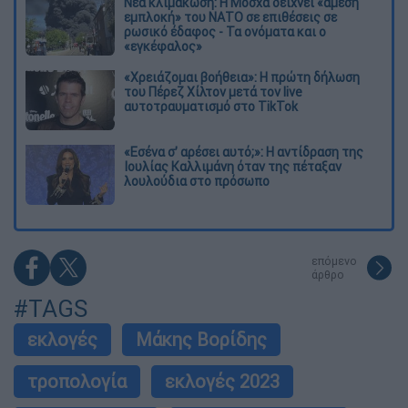
Νέα κλιμάκωση: Η Μόσχα δείχνει «άμεση
εμπλοκή» του ΝΑΤΟ σε επιθέσεις σε
ρωσικό έδαφος - Τα ονόματα και ο
«εγκέφαλος»
«Χρειάζομαι βοήθεια»: Η πρώτη δήλωση
του Πέρεζ Χίλτον μετά τον live
αυτοτραυματισμό στο TikTok
«Εσένα σ’ αρέσει αυτό;»: Η αντίδραση της
Ιουλίας Καλλιμάνη όταν της πέταξαν
λουλούδια στο πρόσωπο
επόμενο
άρθρο
#TAGS
εκλογές
Μάκης Βορίδης
τροπολογία
εκλογές 2023