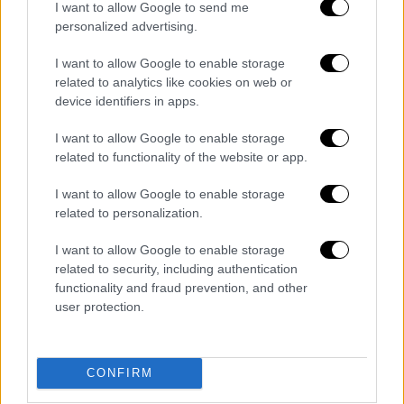
I want to allow Google to send me
ακροδεξιάς.
personalized advertising.
Δεν μας άκουσε όταν προειδοποιούσαμε και
I want to allow Google to enable storage
απέρριψε την τροπολογία που είχαμε
related to analytics like cookies on web or
device identifiers in apps.
καταθέσει και αποτελούσε την μόνη λύση για
τον αποκλεισμό των νεοναζί.
I want to allow Google to enable storage
related to functionality of the website or app.
Τώρα, σε αυτήν την παρωδία ας αναλάβει
μόνος του την ευθύνη»
I want to allow Google to enable storage
related to personalization.
Κριτική ασκεί όμως και το ΠΑΣΟΚ με το
γραφείο Τύπου του κόμματος να σχολιάζει
I want to allow Google to enable storage
related to security, including authentication
με νόημα:
functionality and fraud prevention, and other
user protection.
«Το ΠΑΣΟΚ-Κίνημα Αλλαγής από την πρώτη
στιγμή τόνισε την ανάγκη άμυνας της
Δημοκρατίας απέναντι στο φαινόμενο μιας
CONFIRM
εγκληματικής οργάνωσης, που κρύβεται υπό