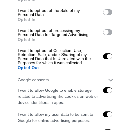
use your data for below specified purposes in below Google
consent section.
I want to opt-out of the Sale of my
Personal Data.
Opted In
I want to opt-out of processing my
Personal Data for Targeted Advertising.
Opted In
I want to opt-out of Collection, Use,
Retention, Sale, and/or Sharing of my
Personal Data that Is Unrelated with the
Purposes for which it was collected.
Όπως καταγγέλλει και ο Αντιπρόεδρος του
Opted Out
Αρείου Πάγου, η νέα τροπολογία που
Google consents
κατατέθηκε στη Βουλή συνιστά πρωτοφανή
στα χρονικά παρέμβαση στη Δικαιοσύνη και
I want to allow Google to enable storage
related to advertising like cookies on web or
στην λειτουργία του Αρείου Πάγου. Το μόνο
device identifiers in apps.
που καταφέρνει ο κ. Μητσοτάκης όμως με
αυτές τις συνταγματικές ακροβασίες είναι
I want to allow my user data to be sent to
να προσδίδει αντισυστημικά χαρακτηριστικά
Google for online advertising purposes.
και να φουσκώνει τα ποσοστά της