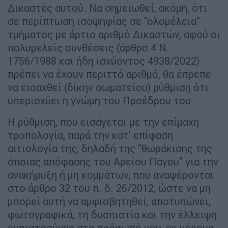
Δικαστές αυτού. Να σημειωθεί, ακόμη, ότι
σε περίπτωση ισοψηφίας σε "ολομέλεια"
τμήματος με άρτιο αριθμό Δικαστών, αφού οι
πολυμελείς συνθέσεις (άρθρο 4 Ν.
1756/1988 και ήδη ισχύοντος 4938/2022)
πρέπει να έχουν περιττό αριθμό, θα έπρεπε
να εισαχθεί (δίκην σωματείου) ρύθμιση ότι
υπερισχύει η γνώμη του Προέδρου του.
Η ρύθμιση, που εισάγεται με την επίμαχη
τροπολογία, παρά την κατ’ επίφαση
αιτιολογία της, δηλαδή της "θωράκισης της
όποιας απόφασης του Αρείου Πάγου" για την
ανακήρυξη ή μη κομμάτων, που αναφέρονται
στο άρθρο 32 του π. δ. 26/2012, ώστε να μη
μπορεί αυτή να αμφισβητηθεί, αποτυπώνει,
φωτογραφικά, τη δυσπιστία και την έλλειψη
εμπιστοσύνης στο πρόσωπό μου, εκ μέρους