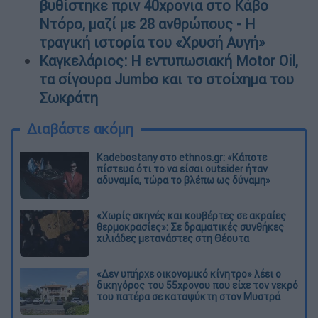
βυθίστηκε πριν 40χρονια στο Κάβο
Ντόρο, μαζί με 28 ανθρώπους - Η
τραγική ιστορία του «Χρυσή Αυγή»
Καγκελάριος: Η εντυπωσιακή Motor Oil,
τα σίγουρα Jumbo και το στοίχημα του
Σωκράτη
Διαβάστε ακόμη
Kadebostany στο ethnos.gr: «Κάποτε
πίστευα ότι το να είσαι outsider ήταν
αδυναμία, τώρα το βλέπω ως δύναμη»
«Χωρίς σκηνές και κουβέρτες σε ακραίες
θερμοκρασίες»: Σε δραματικές συνθήκες
χιλιάδες μετανάστες στη Θέουτα
«Δεν υπήρχε οικονομικό κίνητρο» λέει ο
δικηγόρος του 55χρονου που είχε τον νεκρό
του πατέρα σε καταψύκτη στον Μυστρά