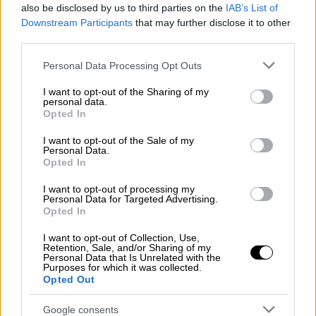
διαθέσιμα σε κάθε πολίτη
.
also be disclosed by us to third parties on the
IAB’s List of
Downstream Participants
that may further disclose it to other
third parties.
Please note that this website/app uses one or more Google
Personal Data Processing Opt Outs
services and may gather and store information including but
not limited to your visit or usage behaviour. You may click to
I want to opt-out of the Sharing of my
personal data.
grant or deny consent to Google and its third-party tags to
Opted In
use your data for below specified purposes in below Google
consent section.
I want to opt-out of the Sale of my
Personal Data.
Opted In
I want to opt-out of processing my
Personal Data for Targeted Advertising.
Παρότι δεν υπάρχει κανένα τυπικό κώλυμα
Opted In
και επειδή ο έλεγχος είναι αδύνατο χρονικά
I want to opt-out of Collection, Use,
να ολοκληρωθεί πριν τις εκλογές, είναι
Retention, Sale, and/or Sharing of my
Personal Data that Is Unrelated with the
ξεκάθαρο ότι, παρά την κατάρρευση των
Purposes for which it was collected.
δήθεν καταγγελιών,
τόσο ο ΣΥΡΙΖΑ και όχι
Opted Out
μόνο, θα επιμείνουν στα fake news, στα
Google consents