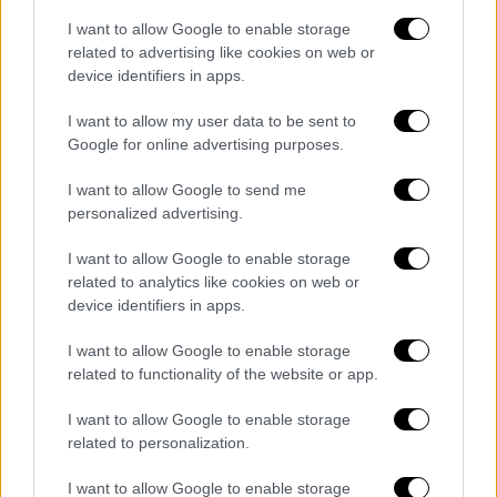
ψέματα και τις συκοφαντίες
.
I want to allow Google to enable storage
Κι αυτό δεν θα το επιτρέψω!
related to advertising like cookies on web or
device identifiers in apps.
Δεν θα επιτρέψω να μείνει η παραμικρή σκιά
I want to allow my user data to be sent to
στο πρόσωπό μου!
Google for online advertising purposes.
Το οφείλω στους γονείς μου, το δικαιούνται
I want to allow Google to send me
τα παιδιά μου!
personalized advertising.
Δεν θα επιτρέψω να πληγεί η Νέα
I want to allow Google to enable storage
Δημοκρατία και ο Πρόεδρός μας αυτές τις
related to analytics like cookies on web or
κρίσιμες στιγμές.
device identifiers in apps.
Θα περιμένω να ολοκληρωθεί ο έλεγχος, ο
I want to allow Google to enable storage
related to functionality of the website or app.
οποίος είναι καλοδεχούμενος, γιατί είμαι
σίγουρος πως στο τέλος, το φως θα νικήσει
I want to allow Google to enable storage
το σκοτάδι, η σκευωρία θα καταρρεύσει, η
related to personalization.
αλήθεια θα επικρατήσει.
I want to allow Google to enable storage