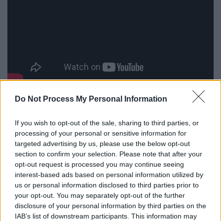
Και κατά σύμπτωση, δημοσιεύτηκε –
Do Not Process My Personal Information
μαντέψτε σε ποια εφημερίδα, που
πρόσκειται στο ΣΥΡΙΖΑ – μαζί με
If you wish to opt-out of the sale, sharing to third parties, or
processing of your personal or sensitive information for
διαρρεύσαν έγγραφο της
Εισαγγελίας για
targeted advertising by us, please use the below opt-out
συμπληρωματική εξέταση στοιχείων
.
section to confirm your selection. Please note that after your
opt-out request is processed you may continue seeing
Αξίζει να αναφέρω ότι προς διευκόλυνση
interest-based ads based on personal information utilized by
του ελέγχου, έχω προσκομίσει ήδη από τον
us or personal information disclosed to third parties prior to
Ιανουάριο τα στοιχεία που ζητούνται, τα
your opt-out. You may separately opt-out of the further
disclosure of your personal information by third parties on the
οποία άλλωστε
είναι έγγραφα δημόσια και
IAB’s list of downstream participants. This information may