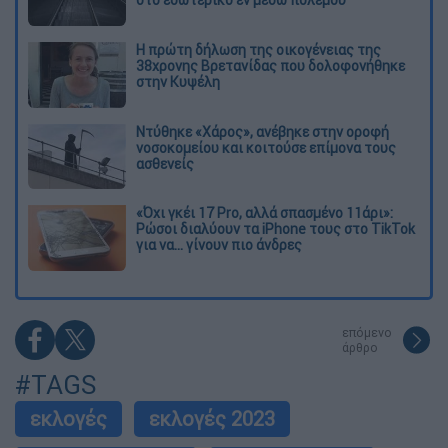
Η πρώτη δήλωση της οικογένειας της
38χρονης Βρετανίδας που δολοφονήθηκε
στην Κυψέλη
Ντύθηκε «Χάρος», ανέβηκε στην οροφή
νοσοκομείου και κοιτούσε επίμονα τους
ασθενείς
«Όχι γκέι 17 Pro, αλλά σπασμένο 11άρι»:
Ρώσοι διαλύουν τα iPhone τους στο TikTok
για να... γίνουν πιο άνδρες
επόμενο
άρθρο
#TAGS
εκλογές
εκλογές 2023