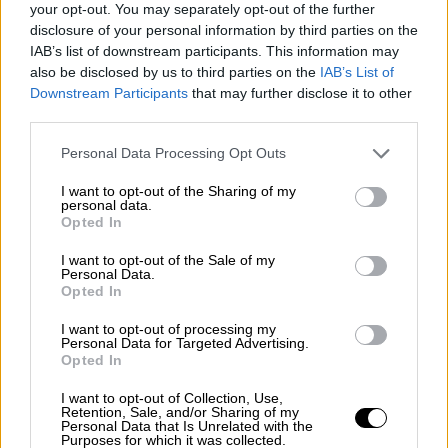
βουλευτή) θα επηρεάσει την εκλογική
your opt-out. You may separately opt-out of the further
συμπεριφορά. Στην αναμέτρηση του 2019 το
disclosure of your personal information by third parties on the
IAB’s list of downstream participants. This information may
κυβερνών κόμμα είχε συγκεντρώσει
also be disclosed by us to third parties on the
IAB’s List of
ποσοστό
43.1%
, διατηρώντας μεγάλη
Downstream Participants
that may further disclose it to other
διαφορά από το ΣΥΡΙΖΑ που ήταν στο
third parties.
29.49%.
Please note that this website/app uses one or more Google
Personal Data Processing Opt Outs
services and may gather and store information including but
Στο
Ιόνιο
η δυσκολότερη «μάχη» φαίνεται
not limited to your visit or usage behaviour. You may click to
I want to opt-out of the Sharing of my
πως θα δοθεί στη μονοεδρική της
personal data.
grant or deny consent to Google and its third-party tags to
Opted In
Κεφαλονιάς
, καθώς στις τελευταίες
use your data for below specified purposes in below Google
εκλογές η
Νέα
Δημοκρατία
είχε έρθει πρώτη
consent section.
I want to opt-out of the Sale of my
Personal Data.
αλλά με ποσοστό χαμηλότερο από αυτό που
Opted In
πήρε στο σύνολο της Επικράτειας.
I want to opt-out of processing my
Ειδικότερα το κυβερνών κόμμα είχε πάρει
Personal Data for Targeted Advertising.
37,94% ενώ ο
ΣΥΡΙΖΑ
ήταν στο
32.45%
.
Opted In
Σαφώς καλύτερες επιδόσεις είχε η
Νέα
I want to opt-out of Collection, Use,
Δημοκρατία
στη
Ζάκυνθο
(ποσοστό 41,9%)
Retention, Sale, and/or Sharing of my
Personal Data that Is Unrelated with the
και στη
Λευκάδα
(ποσοστό 4
4.37%
).
Purposes for which it was collected.