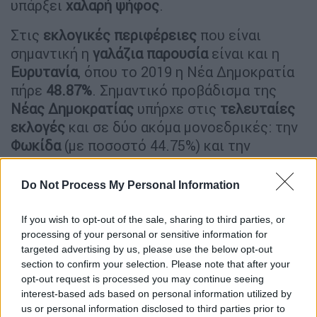
υπάρξει
χαλαρή
ψήφος
.
Στις
εκλογικές
περιφέρειες
που είναι
σημαντική η
γαλάζια
παρουσία
είναι και η
Ευρυτανία
, όπου το 2019 η Νέα Δημοκρατία
πήρε
48.87%
. Σημαντικό προβάδισμα της
Νέας
Δημοκρατίας
υπήρχε στις
τελευταίες
εκλογές
και σε δύο ακόμα μονοεδρικές: την
Φωκίδα
(με ποσοστό 44.75%) και την
Θεσπρωτία (41.14%). Να σημειωθεί πως η
Θεσπρωτία
έγινε μονοεδρική μετά την
Do Not Process My Personal Information
τελευταία απογραφή, καθώς μέχρι και το
2019
εκλεγόντουσαν
δυο βουλευτές
.
If you wish to opt-out of the sale, sharing to third parties, or
processing of your personal or sensitive information for
Μία μονοεδρική που αυτή τη φορά αποκτά
targeted advertising by us, please use the below opt-out
section to confirm your selection. Please note that after your
ιδιαίτερο ενδιαφέρον είναι τα
Γρεβενά
,
opt-out request is processed you may continue seeing
καθώς μένει να φανεί αν η υπόθεση
Πάτση
interest-based ads based on personal information utilized by
(υπενθυμίζεται πως υπήρξε διαγραφή του
us or personal information disclosed to third parties prior to