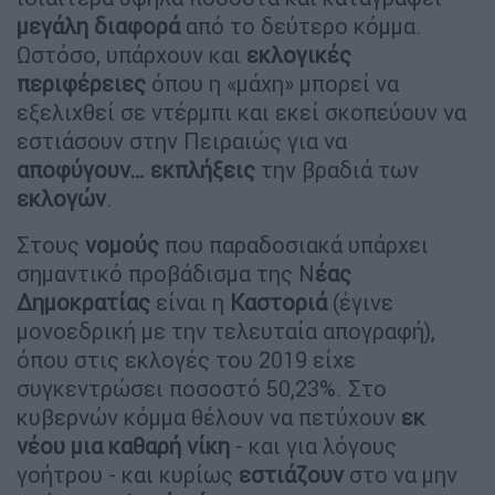
μεγάλη διαφορά
από το δεύτερο κόμμα.
Ωστόσο, υπάρχουν και
εκλογικές
περιφέρειες
όπου η «μάχη» μπορεί να
εξελιχθεί σε ντέρμπι και εκεί σκοπεύουν να
εστιάσουν στην Πειραιώς για να
αποφύγουν… εκπλήξεις
την βραδιά των
εκλογών
.
Στους
νομούς
που παραδοσιακά υπάρχει
σημαντικό προβάδισμα της Ν
έας
Δημοκρατίας
είναι η
Καστοριά
(έγινε
μονοεδρική με την τελευταία απογραφή),
όπου στις εκλογές του 2019 είχε
συγκεντρώσει ποσοστό 50,23%. Στο
κυβερνών κόμμα θέλουν να πετύχουν
εκ
νέου μια καθαρή νίκη
- και για λόγους
γοήτρου - και κυρίως
εστιάζουν
στο να μην