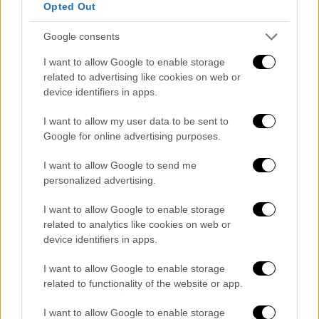
Opted Out
Σκληρή προβλέπεται να είναι η μονομαχία
Google consents
και στην εκλογική περιφέρεια της
Σάμου
,
όπου στις τελευταίες εκλογές η
Νέα
I want to allow Google to enable storage
Δημοκρατία
είχε πάρει
34,13%
και ο
ΣΥΡΙΖΑ
related to advertising like cookies on web or
device identifiers in apps.
ήταν στο
29.08%
. Στη συγκεκριμένη
περιφέρεια να σημειωθεί πως αυξημένα
I want to allow my user data to be sent to
είναι τα ποσοστά του ΚΚΕ , που στην
Google for online advertising purposes.
αναμέτρηση του 2019 είχε συγκεντρώσει
I want to allow Google to send me
ποσοστό
14.47%
.
personalized advertising.
Μπαράζ περιοδειών
I want to allow Google to enable storage
related to analytics like cookies on web or
Ένας νέος κύκλος περιοδειών του
Κυριάκου
device identifiers in apps.
Μητσοτάκη
ξεκινά αυτή την εβδομάδα,
καθώς πλησιάζει η ώρα της κάλπης. Η
I want to allow Google to enable storage
related to functionality of the website or app.
επίσημη προκήρυξη των εκλογών αναμένεται
να γίνει το Σάββατο, οπότε ο πρωθυπουργός
I want to allow Google to enable storage