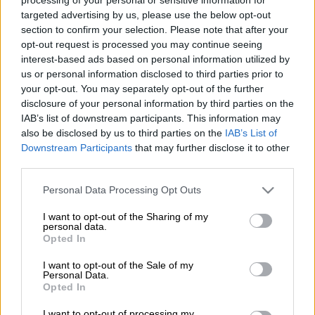
αναπληρώτρια υπουργό εξωτερικών Σία
targeted advertising by us, please use the below opt-out
Αναγνωστοπούλου και τον υπουργό
section to confirm your selection. Please note that after your
opt-out request is processed you may continue seeing
Εξωτερικών της γείτονος κ. Νικολά
interest-based ads based on personal information utilized by
Δημητρόφ ο δήμαρχος Πρεσπών Παναγιώτης
us or personal information disclosed to third parties prior to
Πασχαλίδης έκανε την εξής δήλωση.
your opt-out. You may separately opt-out of the further
disclosure of your personal information by third parties on the
«Είναι μια μεγάλη μέρα για την Πρέσπα
IAB’s list of downstream participants. This information may
σήμερα: ανοίγει και πάλι μετά από 52 χρόνια
also be disclosed by us to third parties on the
IAB’s List of
Downstream Participants
that may further disclose it to other
η συνοριακή διάβαση στο Λαιμό. Θέλω να
third parties.
ευχαριστήσω από την καρδιά μου τον
πρωθυπουργό που υιοθέτησε την πρότασή
Please note that this website/app uses one or more Google
Personal Data Processing Opt Outs
services and may gather and store information including but
μας, τον πρώην ΥΠΕΞ κο Κοτζιά που ενέταξε
not limited to your visit or usage behaviour. You may click to
I want to opt-out of the Sharing of my
την διάνοιξη της συνοριακής διάβασης στα
personal data.
grant or deny consent to Google and its third-party tags to
Opted In
μέτρα οικοδόμησης εμπιστοσύνης μεταξύ
use your data for below specified purposes in below Google
των δύο χωρών, την περιφέρεια Δ.
consent section.
I want to opt-out of the Sale of my
Personal Data.
Μακεδονίας και τον περιφερειάρχη κ. Θ.
Opted In
Καρυπίδη που στηρίζει τεχνικά και πολιτικά
I want to opt-out of processing my