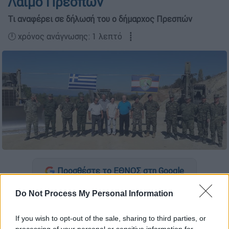
Λαιμό Πρεσπών
Τι αναφέρει σε δήλωσή του ο δήμαρχος Πρεσπών
🕛 χρόνος ανάγνωσης: 1 λεπτό ┋
Προσθέστε το ΕΘΝΟΣ στη Google
Do Not Process My Personal Information
Πληροφορούμενος την υπογραφή της
συμφωνίας για την διάνοιξη της συνοριακής
If you wish to opt-out of the sale, sharing to third parties, or
διάβασης στον Λαιμό Πρεσπών από την
processing of your personal or sensitive information for