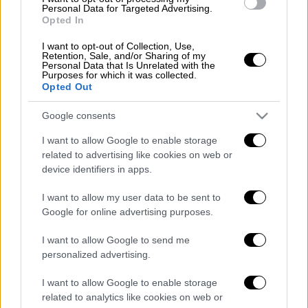
το έργο, τον Ελληνικό Στρατό με τη
Personal Data for Targeted Advertising.
συνεργασία του οποίου έχουμε αρχίσει ήδη
Opted In
τα απαιτούμενα έργα και όλους όσους
I want to opt-out of Collection, Use,
συνέβαλαν στο να φτάσουμε στην σημερινή
Retention, Sale, and/or Sharing of my
Personal Data that Is Unrelated with the
υπογραφή και φυσικά την ηγεσία του
Purposes for which it was collected.
Opted Out
Υπουργείου εξωτερικών την κυρία
Αναγνωστοπούλου και τον κύριο
Google consents
Κατρούγκαλο.
I want to allow Google to enable storage
Από την πλευρά μας, με την στήριξη της
related to advertising like cookies on web or
device identifiers in apps.
Περιφέρειας και την συνεργασία με το
Στρατό μας θα εκτελέσουμε άμεσα τα έργα
I want to allow my user data to be sent to
που απαιτούνται για την υλοποίηση της
Google for online advertising purposes.
σημερινής συμφωνίας και την έναρξη
I want to allow Google to send me
λειτουργίας της. Ελπίζουμε και περιμένουμε
personalized advertising.
σύντομα η συμφωνία να ενσωματωθεί στο
εσωτερικό δίκαιο της χώρας μας και
I want to allow Google to enable storage
αναμένουμε την ευρύτερη δυνατή συναίνεση
related to analytics like cookies on web or