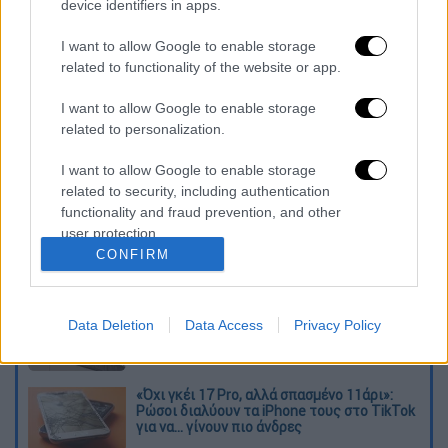
device identifiers in apps.
από τις πολιτικές δυνάμεις της χώρας μας
σε αυτό το ομόθυμο αίτημα των
I want to allow Google to enable storage
Πρεσπιωτών»
related to functionality of the website or app.
Διαβάστε ακόμη
I want to allow Google to enable storage
related to personalization.
Εκτελέσεις, συλλήψεις και νέοι
περιορισμοί: Το Ιράν σκληραίνει τη γραμμή
I want to allow Google to enable storage
στο εσωτερικό εν μέσω πολέμου
related to security, including authentication
functionality and fraud prevention, and other
Η πρώτη δήλωση της οικογένειας της
user protection.
38χρονης Βρετανίδας που δολοφονήθηκε
CONFIRM
στην Κυψέλη
Ντύθηκε «Χάρος», ανέβηκε στην οροφή
Data Deletion
Data Access
Privacy Policy
νοσοκομείου και κοιτούσε επίμονα τους
ασθενείς
«Όχι γκέι 17 Pro, αλλά σπασμένο 11άρι»:
Ρώσοι διαλύουν τα iPhone τους στο TikTok
για να... γίνουν πιο άνδρες