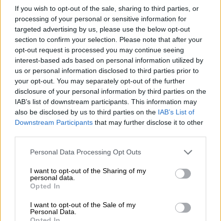
If you wish to opt-out of the sale, sharing to third parties, or
Επενδύουμε στα μεγάλα δίκτυα άρδευσης για
processing of your personal or sensitive information for
targeted advertising by us, please use the below opt-out
την επόμενη μέρα, στηρίζουμε τις ομάδες
section to confirm your selection. Please note that after your
παραγωγών με χαμηλότερη φορολογία.
opt-out request is processed you may continue seeing
Θέλουμε να εκπαιδεύουμε τους αγρότες μας,
interest-based ads based on personal information utilized by
έτσι ώστε να μπορούν να βελτιώσουν την
us or personal information disclosed to third parties prior to
παραγωγικότητά τους.
your opt-out. You may separately opt-out of the further
disclosure of your personal information by third parties on the
Οκτώ δισ. εξαγωγές κάναμε
, φίλες και φίλοι,
IAB’s list of downstream participants. This information may
also be disclosed by us to third parties on the
IAB’s List of
σε
προϊόντα του πρωτογενούς τομέα μόνο
Downstream Participants
that may further disclose it to other
το 2022
. Αυτό σημαίνει ότι τα προϊόντα μας
third parties.
μπορούν να βρουν τη θέση που τους αξίζει,
Please note that this website/app uses one or more Google
Personal Data Processing Opt Outs
όχι μόνο στις αγορές του εσωτερικού, αλλά
services and may gather and store information including but
και του εξωτερικού.
not limited to your visit or usage behaviour. You may click to
I want to opt-out of the Sharing of my
personal data.
grant or deny consent to Google and its third-party tags to
Opted In
Αυτό είναι το μέλλον, λοιπόν, για το οποίο
use your data for below specified purposes in below Google
πρέπει να μιλήσουμε. Πώς θα έχουμε έναν
consent section.
I want to opt-out of the Sale of my
Personal Data.
πραγματικά ανταγωνιστικό πρωτογενή
Opted In