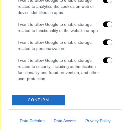
I want to allow Google to enable storage
τους άλλους, λοιπόν, να τσακώνονται για το
related to analytics like cookies on web or
παρελθόν.
device identifiers in apps.
Εμείς είμαστε εδώ για να μιλήσουμε για το
I want to allow Google to enable storage
μέλλον, για το σχέδιό μας, για μία Ελλάδα
related to functionality of the website or app.
ισχυρή, μία Ελλάδα παραγωγική, μία Ελλάδα η
I want to allow Google to enable storage
οποία θα προσελκύει ξένες επενδύσεις. Μία
related to personalization.
Ελλάδα η οποία θα στηρίξει όλους τους
τομείς της οικονομικής δραστηριότητας, όχι
I want to allow Google to enable storage
related to security, including authentication
μόνο τον πρωτογενή τομέα αλλά και τον
functionality and fraud prevention, and other
τριτογενή τομέα.
user protection.
Εδώ η περιοχή σας είναι μία περιοχή η οποία
προσελκύει πολλές περισσότερες νέες
CONFIRM
τουριστικές επενδύσεις. Μία περιοχή η
οποία ξαναμπαίνει δυναμικά στον
τουριστικό χάρτη
. Πώς θα στηρίξουμε
Data Deletion
Data Access
Privacy Policy
συνολικά την παραγωγική δραστηριότητα