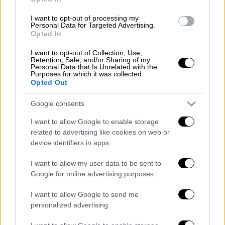
τομέα. Πώς θα λύσουμε ένα πραγματικό
πρόβλημα, που είναι τα εργατικά χέρια, εδώ
I want to opt-out of processing my
Personal Data for Targeted Advertising.
στην περιοχή.
Opted In
Το ξέρω πολύ καλά, δεν είναι μόνο πρόβλημα
I want to opt-out of Collection, Use,
Retention, Sale, and/or Sharing of my
εδώ, είναι πρόβλημα παντού στην Ελλάδα.
Personal Data that Is Unrelated with the
Purposes for which it was collected.
Ας μιλήσουμε, λοιπόν, για το μέλλον και όχι
Opted Out
για το παρελθόν.
Google consents
Κι ας αφήσουμε κάποιους να ασχολούνται σε
I want to allow Google to enable storage
ποιον ανήκει -λέει- η παρακαταθήκη του
related to advertising like cookies on web or
Ανδρέα, να γυρνούν στο '81. Εγώ θέλω να
device identifiers in apps.
μιλάω για την Ελλάδα του 2023, για το πώς
I want to allow my user data to be sent to
θα μειώσουμε φόρους, για το πώς θα
Google for online advertising purposes.
μειώσουμε τις εισφορές και για το πώς θα
δημιουργήσουμε νέες θέσεις εργασίας, για
I want to allow Google to send me
το πώς θα βελτιώσουμε την υγεία, την
personalized advertising.
παιδεία. Αυτά σας ενδιαφέρουν. Αφήστε