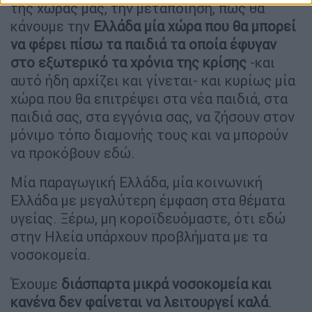
της χώρας μας, την μεταποίηση, πώς θα
κάνουμε την
Ελλάδα μία χώρα που θα μπορεί
να φέρει πίσω τα παιδιά τα οποία έφυγαν
στο εξωτερικό τα χρόνια της κρίσης
-και
αυτό ήδη αρχίζει και γίνεται- και κυρίως μία
χώρα που θα επιτρέψει στα νέα παιδιά, στα
παιδιά σας, στα εγγόνια σας, να ζήσουν στον
μόνιμο τόπο διαμονής τους και να μπορούν
να προκόβουν εδώ.
Μία παραγωγική Ελλάδα, μία κοινωνική
Ελλάδα με μεγαλύτερη έμφαση στα θέματα
υγείας. Ξέρω, μη κοροϊδευόμαστε, ότι εδώ
στην Ηλεία υπάρχουν προβλήματα με τα
νοσοκομεία.
Έχουμε
διάσπαρτα μικρά νοσοκομεία και
κανένα δεν φαίνεται να λειτουργεί
καλά
.