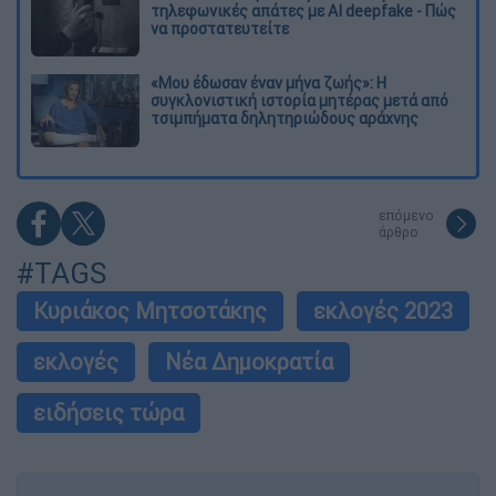
τηλεφωνικές απάτες με AI deepfake - Πώς
να προστατευτείτε
«Μου έδωσαν έναν μήνα ζωής»: Η
συγκλονιστική ιστορία μητέρας μετά από
τσιμπήματα δηλητηριώδους αράχνης
επόμενο
άρθρο
#TAGS
Κυριάκος Μητσοτάκης
εκλογές 2023
εκλογές
Νέα Δημοκρατία
ειδήσεις τώρα