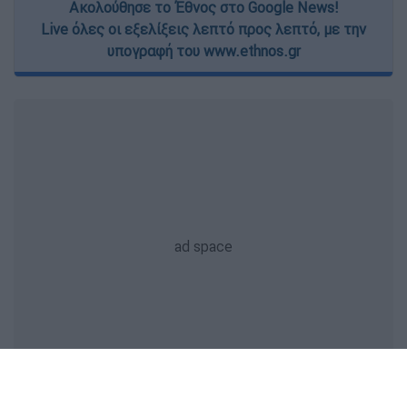
Ακολούθησε το Έθνος στο Google News!
Live όλες οι εξελίξεις λεπτό προς λεπτό, με την
υπογραφή του www.ethnos.gr