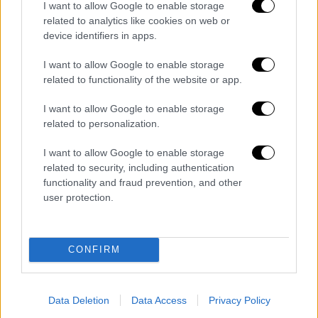
I want to allow Google to enable storage
Όπως ανακοίνωσε η
ΕΡΤ
, το γεγονός θα
related to analytics like cookies on web or
καλυφθεί με
26 τηλεοπτικές κάμερες
, που θα
device identifiers in apps.
βρίσκονται έξω και μέσα
I want to allow Google to enable storage
στο
Ραδιομέγαρο
της
Αγίας Παρασκευής
,
related to functionality of the website or app.
αλλά κι ένα
drone
.
I want to allow Google to enable storage
Το στούντιο που θα φιλοξενήσει τους
related to personalization.
αρχηγούς των κοινοβουλευτικών κομμάτων
I want to allow Google to enable storage
αλλά και τους έξι δημοσιογράφους, έχει
related to security, including authentication
διαμορφωθεί κατάλληλα. «
Επίσης, κάθε
functionality and fraud prevention, and other
πολιτικό αρχηγό θα συνοδεύει μια κάμερα
user protection.
μέχρι να μπει στο στούντιο, ενώ θα
υπάρχουν και ακόμα δύο, που θα
καταγράφουν τα πιο σημαντικά στιγμιότυπα
CONFIRM
της αυριανής βραδιάς
», σημειώνει η ΕΡΤ.
Οι
πολιτικοί αρχηγοί
θα φτάσουν στο
Data Deletion
Data Access
Privacy Policy
Ραδιομέγαρο γύρω στις
8 το βράδυ.
Τα