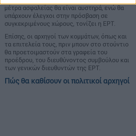
μέτρα ασφαλείας θα είναι αυστηρά, ενώ θα
υπάρχουν έλεγχοι στην πρόσβαση σε
συγκεκριμένους χώρους, τονίζει η ΕΡΤ.
Επίσης, οι αρχηγοί των κομμάτων, όπως και
τα επιτελεία τους, πριν μπουν στο στούντιο
θα προετοιμαστούν στα γραφεία του
προέδρου, του διευθύνοντος συμβούλου και
των γενικών διευθυντών της ΕΡΤ.
Πώς θα καθίσουν οι πολιτικοί αρχηγοί