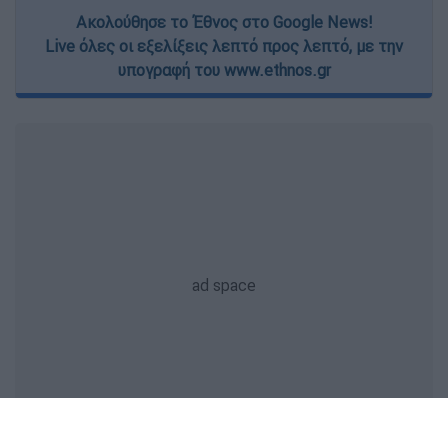
Ακολούθησε το Έθνος στο Google News!
Live όλες οι εξελίξεις λεπτό προς λεπτό, με την
υπογραφή του www.ethnos.gr