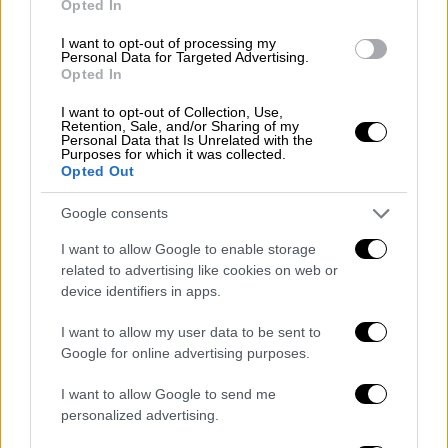
Opted In
Την ίδια ώρα ο Αλέξης Τσίπρας θα
I want to opt-out of processing my
επιχειρήσει να πείσει ότι έχει ένα
έτοιμο
Personal Data for Targeted Advertising.
Opted In
σχέδιο αντιμετώπισης των πιο σημαντικών
προβλημάτων
που αυτή τη στιγμή
«καίνε»
I want to opt-out of Collection, Use,
Retention, Sale, and/or Sharing of my
τους περισσότερους πολίτες
και ειδικότερα
Personal Data that Is Unrelated with the
Purposes for which it was collected.
τη
μεσαία τάξη
και τους
νέους
.
Opted Out
Όλες οι λεπτομέρειες για την κρίσιμη
Google consents
προεκλογική τηλεμαχία
I want to allow Google to enable storage
related to advertising like cookies on web or
Το
κρίσιμο
debate
για τις
εκλογές 2023
θα
device identifiers in apps.
ξεκινήσει σήμερα
Τετάρτη 10
Μαΐου
στις
21:00
. Οι
πολιτικοί αρχηγοί
θα
I want to allow my user data to be sent to
βρεθούν στο ίδιο
στούντιο
προκειμένου να
Google for online advertising purposes.
απαντήσουν στις
ερωτήσεις των
I want to allow Google to send me
δημοσιογράφων
για όλα τα θέματα
personalized advertising.
της
επικαιρότητας
.