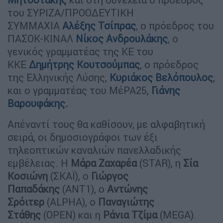
του ΣΥΡΙΖΑ/ΠΡΟΟΔΕΥΤΙΚΗ
ΣΥΜΜΑΧΙΑ
Αλέξης Τσίπρας
, ο πρόεδρος του
ΠΑΣΟΚ-ΚΙΝΑΛ
Νίκος Ανδρουλάκης
, ο
γενικός γραμματέας της ΚΕ του
ΚΚΕ
Δημήτρης Κουτσούμπας
, ο πρόεδρος
της Ελληνικής Λύσης,
Κυριάκος Βελόπουλος
,
και ο γραμματέας του ΜέΡΑ25,
Γιάνης
Βαρουφάκης
.
Απέναντί τους θα καθίσουν, με αλφαβητική
σειρά, οι δημοσιογράφοι των έξι
τηλεοπτικών καναλιών πανελλαδικής
εμβέλειας. Η
Μάρα Ζαχαρέα
(STAR), η
Σία
Κοσιώνη
(ΣΚΑΪ), ο
Γιώργος
Παπαδάκης
(ΑΝΤ1), ο
Αντώνης
Σρόιτερ
(ALPHA), ο
Παναγιώτης
Στάθης
(OPEN) και η
Ράνια Τζίμα
(MEGA).