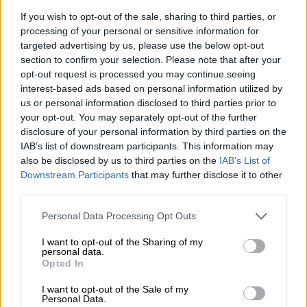
που η κυβέρνηση, σύμφωνα με την
If you wish to opt-out of the sale, sharing to third parties, or
Κουμουνδούρου,
πήρε χαμηλό βαθμό
. Από
processing of your personal or sensitive information for
πλευράς ΣΥΡΙΖΑ αναμένεται να γίνουν
targeted advertising by us, please use the below opt-out
αρκετές αναφορές και κριτική για τη
section to confirm your selection. Please note that after your
διαχείριση της πανδημίας
, την
ακρίβεια
, τη
opt-out request is processed you may continue seeing
interest-based ads based on personal information utilized by
διατήρηση υψηλών έμμεσων φόρων για να
us or personal information disclosed to third parties prior to
επιστρέφουν κάποια χρήματα μέσω
your opt-out. You may separately opt-out of the further
κουπονιών στη μεσαία τάξη την ίδια ώρα που
disclosure of your personal information by third parties on the
παραμένουν τα υπερκέρδη στις μεγάλες
IAB’s list of downstream participants. This information may
also be disclosed by us to third parties on the
IAB’s List of
εταιρείες
.
Downstream Participants
that may further disclose it to other
third parties.
Θα υπάρχει επίσης αναφορά στο
κράτος
δικαίου
, στη
λογοδοσία
, στα όσα έγιναν με
Please note that this website/app uses one or more Google
Personal Data Processing Opt Outs
την
ΕΥΠ
που και με τον επίσημο τρόπο
services and may gather and store information including but
not limited to your visit or usage behaviour. You may click to
I want to opt-out of the Sharing of my
στοχοποίησε πολιτικούς αντιπάλους
,
personal data.
grant or deny consent to Google and its third-party tags to
στελέχη της Κουμουνδούρου
, τον
Νίκο
Opted In
use your data for below specified purposes in below Google
Ανδρουλάκη
και
κυβερνητικούς
consent section.
I want to opt-out of the Sale of my
αξιωματούχους
σε πολύ υψηλές θέσεις.
Personal Data.