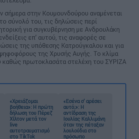
αποτέλεσμα.
ύν σήμερα στην Κουμουνδούρου αναμένεται
το σύνολό του, τις δηλώσεις περί
ρητορική για συγκυβέρνηση με Ανδρουλάκη
νδείξεις επ’ αυτού, τις αναφορές σε
τώσεις της υπόθεσης Κατρούγκαλου και για
 ψηφοφόρους της Χρυσής Αυγής. Το κλίμα
αρύ καθώς πρωτοκλασάτα στελέχη του ΣΥΡΙΖΑ
«Χρειάζομαι
«Εσένα σ’ αρέσει
βοήθεια»: Η πρώτη
αυτό;»: Η
δήλωση του Πέρεζ
αντίδραση της
Χίλτον μετά τον
Ιουλίας Καλλιμάνη
live
όταν της πέταξαν
αυτοτραυματισμό
λουλούδια στο
στο TikTok
πρόσωπο