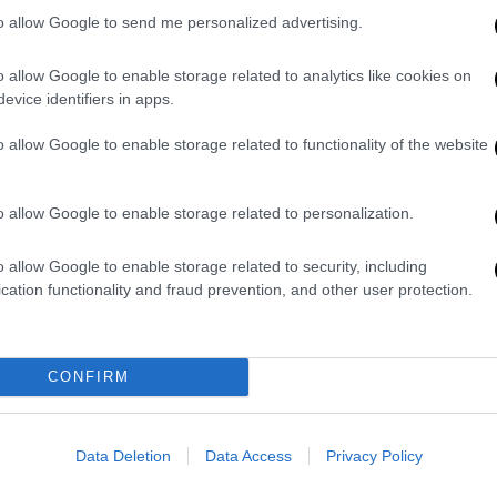
πό τους δημοσκόπους «
καθώς είναι τελείως
to allow Google to send me personalized advertising.
υμε από την κοινωνία
». Κι όμως. Η
σεις των εκπροσώπων των δημοσκοπικών
o allow Google to enable storage related to analytics like cookies on
νω από 20% στον ΣΥΡΙΖΑ ΠΣ στις χθεσινές
evice identifiers in apps.
ς υπήρξε τέτοια αποσυσπείρωση (το
o allow Google to enable storage related to functionality of the website
ο 70%) με τους ψηφοφόρους του ΣΥΡΙΖΑ να
ατα από τη Νέα Δημοκρατία έως την Πλεύση
o allow Google to enable storage related to personalization.
 αποτελέσματα φαίνεται και μόνο από το
o allow Google to enable storage related to security, including
κι αν τα πράγματα πήγαιναν, όπως ο ΣΥΡΙΖΑ
cation functionality and fraud prevention, and other user protection.
ικρότερη των τριών μονάδων
ο Αλέξης
ύσε -κατά τις πληροφορίες- στο τέλος σε
της κοινής γνώμης. Όλα αυτά σβήστηκαν
CONFIRM
λέσματα των exit poll και οδήγησαν στην
ΣΥΡΙΖΑ Προοδευτική Συμμαχία: «Το
ά αρνητικό για το ΣΥΡΙΖΑ. Πριν από λίγο
Data Deletion
Data Access
Privacy Policy
ι τον συνεχάρην για τη νίκη του. Οι αγώνες