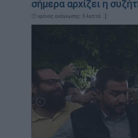
σήμερα αρχίζει η συζήτ
🕛 χρόνος ανάγνωσης: 5 λεπτά ┋