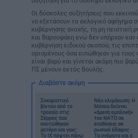
συζήτηση για το οδυνηρό εκλογικό 
Οι δύσκολες συζητήσεις που εκκινο
να εξετάσουν το εκλογικό αφήγημα σ
κυβέρνησης ανοχής, τη μη πειστική 
και Βαρουφάκη ενώ δεν υπήρχαν καν ε
κυβέρνηση ειδικού σκοπού, τις επιπ
ορισμένους όσα ειπώθηκαν για τους
είναι βαρύ και γίνεται ακόμη πιο β
ΠΣ μένουν εκτός Βουλής.
Διαβάστε ακόμη
Σοκαριστικό
Νέα κλιμάκωση: Η
βίντεο από το
Μόσχα δείχνει
τροχαίο στις
«άμεση εμπλοκή»
Σέρρες που
του ΝΑΤΟ σε
σκοτώθηκαν
επιθέσεις σε
μητέρα και γιος:
ρωσικό έδαφος -
Το ΙΧ πέφτει πάνω
Τα ονόματα και ο