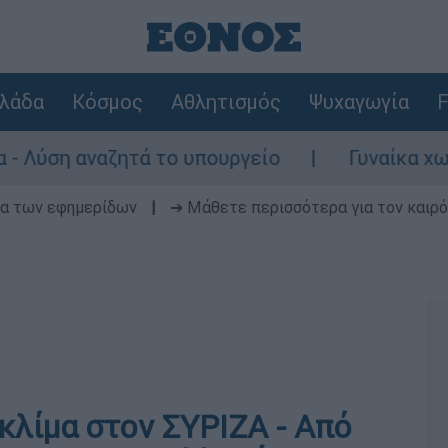
λάδα
Κόσμος
Αθλητισμός
Ψυχαγωγία
F
ναζητά το υπουργείο
Γυναίκα χωρίς τις α
δα των εφημερίδων
|
➔ Μάθετε περισσότερα για τον καιρό
κλίμα στον ΣΥΡΙΖΑ - Από