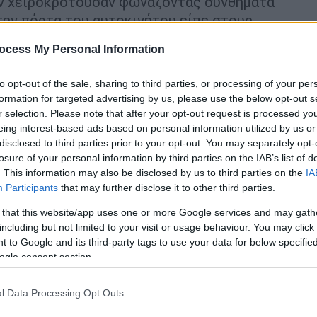
ν χειροκροτούσαν φωνάζοντας συνθήματα
 την πόρτα του αυτοκινήτου είπε στους
ύ αποσπάσουν μία σύντομη δήλωση: «
Ες
ocess My Personal Information
to opt-out of the sale, sharing to third parties, or processing of your per
 δύσκολη ημέρα, ίσως πιο δύσκολη κι από
formation for targeted advertising by us, please use the below opt-out s
τική Συμμαχία. Θα συνεδριάσει η Πολιτική
r selection. Please note that after your opt-out request is processed y
ορίες αναφέρουν ότι ενδεχομένως τις
eing interest-based ads based on personal information utilized by us or
η Κεντρική Επιτροπή- για
να αποφασιστούν
disclosed to third parties prior to your opt-out. You may separately opt-
αλλαγές
ώστε το κόμμα να προχωρήσει στις
losure of your personal information by third parties on the IAB’s list of
. This information may also be disclosed by us to third parties on the
IA
 θα διεξαχθούν στις 25 Ιουνίου. Η βαριά
Participants
that may further disclose it to other third parties.
ία στις εκλογές της 21ης Μαϊού του 2023
 that this website/app uses one or more Google services and may gath
ελέχη του κόμματος. Όπως επίσης και η
including but not limited to your visit or usage behaviour. You may click 
άδων από τη Νέα Δημοκρατία
του κ.
 to Google and its third-party tags to use your data for below specifi
ην εκλογική της επίδοση του 2019.
ogle consent section.
l Data Processing Opt Outs