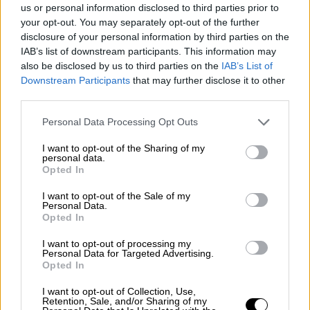
αποτέλεσμα, ακόμα και για όσους ψήφισαν
us or personal information disclosed to third parties prior to
τη ΝΔ δεδομένου ότι διαμορφώνονται
your opt-out. You may separately opt-out of the further
disclosure of your personal information by third parties on the
συσχετισμοί που αν επαναληφθούν στις
IAB’s list of downstream participants. This information may
επόμενες εκλογές της ενισχυμένης
also be disclosed by us to third parties on the
IAB’s List of
αναλογικής, θα δημιουργήσουν ασφυκτικές
Downstream Participants
that may further disclose it to other
συνθήκες για Δημοκρατία.
third parties.
Please note that this website/app uses one or more Google
Μια παντοδυναμία και μάλιστα μιας
Personal Data Processing Opt Outs
services and may gather and store information including but
κυβέρνησης που η συμπεριφορά της την
not limited to your visit or usage behaviour. You may click to
I want to opt-out of the Sharing of my
πρώτη τετραετία έδειξε ότι
δεν σέβεται
personal data.
grant or deny consent to Google and its third-party tags to
Opted In
ούτε το κράτος δικαίου, ούτε τη
use your data for below specified purposes in below Google
consent section.
Δημοκρατία, ούτε τον πλουραλισμό
.
I want to opt-out of the Sale of my
Personal Data.
Opted In
Φανταστείτε λοιπόν έναν παντοδύναμο,
ανεξέλεγκτο ηγεμόνα πρωθυπουργό αν
I want to opt-out of processing my
Personal Data for Targeted Advertising.
αποτυπωθούν αυτοί οι συσχετισμοί.
Opted In
Αυτό είναι το μεγάλο ζήτημα για εμάς τούτη
I want to opt-out of Collection, Use,
Retention, Sale, and/or Sharing of my
την ώρα, να
δούμε πώς θα αποτρέψουμε την