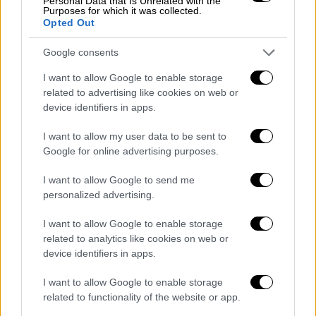
Personal Data that Is Unrelated with the
Purposes for which it was collected.
επανάληψη αυτών
των
συσχετισμών
στην
Opted Out
επόμενη εκλογική αναμέτρηση
στις 25 του
Ιούνη
.
Google consents
I want to allow Google to enable storage
Σε ό,τι αφορά τις πληγές της κοινωνίας θα
related to advertising like cookies on web or
ασχοληθούμε, οι
πληγές είναι δεδομένες για
device identifiers in apps.
τον ΣΥΡΙΖΑ
είναι δεδομένες. Δεν έχουμε
όμως άλλη επιλογή: Να
σταθούμε στα πόδια
I want to allow my user data to be sent to
Google for online advertising purposes.
μας
.
I want to allow Google to send me
Όπως γνωρίζετε, οι νίκες έχουν πολλούς
personalized advertising.
πατεράδες, αλλά οι
ήττες έχουν πάντα έναν
.
I want to allow Google to enable storage
Προσωπικά αναλαμβάνω ακέραια την ευθύνη
related to analytics like cookies on web or
γι' αυτό το αποτέλεσμα. Αλλά στο δικό μου
device identifiers in apps.
ηθικό λεξιλόγιο, αναλαμβάνω την ευθύνη
I want to allow Google to enable storage
σημαίνει στέκομαι και δίνω τη μάχη.Και αυτό
related to functionality of the website or app.
θα κάνω.