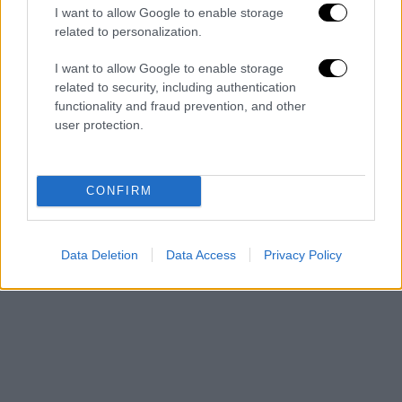
I want to allow Google to enable storage
Βεβαίως, αντιλαμβάνομαι την ευθύνη να
related to personalization.
ζητήσω και μία συγγνώμη από τους
I want to allow Google to enable storage
ανθρώπους που πληγώσαμε, τους
related to security, including authentication
εκατοντάδες χιλιάδες φίλους, μαχητές,
functionality and fraud prevention, and other
αγωνιστές και ψηφοφόρους του ΣΥΡΙΖΑ.
user protection.
CONFIRM
Data Deletion
Data Access
Privacy Policy