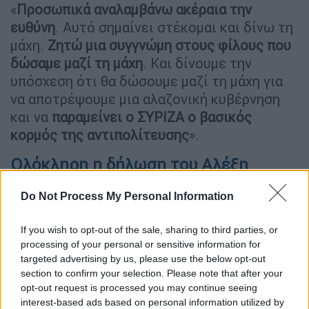
«
Προσωπικά αναλαμβάνω ακέραια την
ευθύνη
. Αυτό σημαίνει στέκομαι και δίνω τη
μάχη.
Ζητώ μια συγγνώμη στους φίλους που
δώσαμε μαζί τη μάχη
. Και δίνουμε την
υπόσχεση ότι θα δώσουμε μαζί τη μάχη για
να αποτρέψουμε μια αλαζονική κυβέρνηση
και να
παραμείνει ο ΣΥΡΙΖΑ ο βασικός
κορμός της αντιπολίτευσης
».
Ολόκληρη η δήλωση του Αλέξη
Τσίπρα:
Do Not Process My Personal Information
«Δεν έχω κανένα λόγο να κρατήσω την
εντολή. Δεν έχω κανένα λόγο να κρύψω ότι
If you wish to opt-out of the sale, sharing to third parties, or
processing of your personal or sensitive information for
το εκλογικό αποτέλεσμα είναι για εμάς ένα
targeted advertising by us, please use the below opt-out
οδυνηρό σοκ, απρόσμενα οδυνηρό
.
section to confirm your selection. Please note that after your
opt-out request is processed you may continue seeing
Φοβάμαι και για την κοινωνία είναι οδυνηρό
interest-based ads based on personal information utilized by