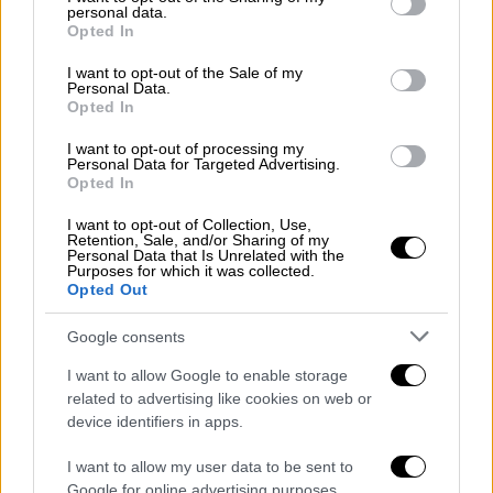
personal data.
grant or deny consent to Google and its third-party tags to
Opted In
ΗΛΙΑΣ ΣΙΑΚΑΝΤΑΡΗΣ
use your data for below specified purposes in below Google
consent section.
I want to opt-out of the Sale of my
Ορκίστηκε και ανέλαβε υπηρεσιακός
Personal Data.
Opted In
πρωθυπουργός ο Ιωάννης Σαρμάς
I want to opt-out of processing my
Νωρίτερα, καθήκοντα υπηρεσιακού
Personal Data for Targeted Advertising.
Opted In
πρωθυπουργού και επίσημα ανέλαβε ο
πρόεδρος του Ελεγκτικού Συνεδρίου
I want to opt-out of Collection, Use,
Retention, Sale, and/or Sharing of my
Ιωάννης Σαρμάς
, μετά την ορκωμοσία του
Personal Data that Is Unrelated with the
Purposes for which it was collected.
ενώπιον της Προέδρου της Δημοκρατίας
Opted Out
Αικατερίνης Σακελλαροπούλου
, ώστε να
οδηγηθεί η χώρα στις
εκλογές
της 25ης
Google consents
Ιουνίου.
I want to allow Google to enable storage
related to advertising like cookies on web or
Αμέσως μετά
ο κ. Σαρμάς
μετέβη στο
device identifiers in apps.
Μέγαρο Μαξίμου,
όπου και παρέλαβε από
τον Κυριάκο Μητσοτάκη έναν ογκώδη
I want to allow my user data to be sent to
Google for online advertising purposes.