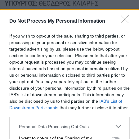
ΥΠΟΥΡΓΟΣ
: ΘΕΟΔΩΡΟΣ ΚΛΙΑΡΗΣ
ΥΠΟΥΡΓΕΙΟ ΑΓΡΟΤΙΚΗΣ ΑΝΑΠΤΥΞΗΣ ΚΑΙ
Do Not Process My Personal Information
ΤΡΟΦΙΜΩΝ
ΥΠΟΥΡΓΟΣ
: ΓΕΩΡΓΙΟΣ ΤΣΑΚΙΡΗΣ
If you wish to opt-out of the sale, sharing to third parties, or
processing of your personal or sensitive information for
ΥΠΟΥΡΓΕΙΟ ΤΟΥΡΙΣΜΟΥ
targeted advertising by us, please use the below opt-out
section to confirm your selection. Please note that after your
ΥΠΟΥΡΓΟΣ
: ΙΩΑΝΝΑ ΔΡΕΤΤΑ
opt-out request is processed you may continue seeing
interest-based ads based on personal information utilized by
ΥΠΟΥΡΓΕΙΟ ΚΛΙΜΑΤΙΚΗΣ ΚΡΙΣΗΣ ΚΑΙ
us or personal information disclosed to third parties prior to
your opt-out. You may separately opt-out of the further
ΠΟΛΙΤΙΚΗΣ ΠΡΟΣΤΑΣΙΑΣ
disclosure of your personal information by third parties on the
IAB’s list of downstream participants. This information may
ΥΠΟΥΡΓΟΣ: ΕΥΑΓΓΕΛΟΣ ΤΟΥΡΝΑΣ
also be disclosed by us to third parties on the
IAB’s List of
Downstream Participants
that may further disclose it to other
ΥΠΟΥΡΓΕΙΟ ΥΠΟΔΟΜΩΝ ΚΑΙ ΜΕΤΑΦΟΡΩΝ
third parties.
ΥΠΟΥΡΓΟΣ
: ΓΙΑΝΝΗΣ ΓΚΟΛΙΑΣ
Please note that this website/app uses one or more Google
Personal Data Processing Opt Outs
services and may gather and store information including but
ΚΥΒΕΡΝΗΤΙΚΟΣ ΕΚΠΡΟΣΩΠΟΣ
:
not limited to your visit or usage behaviour. You may click to
I want to opt-out of the Sharing of my