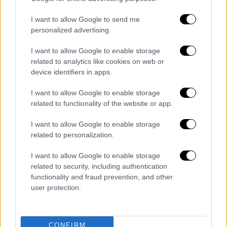
φάκελο που περιλαμβάνει τη συνοπτική
παρουσίαση των λειτουργιών και των
I want to allow Google to send me
αποτελεσμάτων του κυβερνητικού έργου, το
personalized advertising.
σχέδιο της κυβερνητικής πολιτικής για το
I want to allow Google to enable storage
2023, σημείωμα με τις διεθνείς υποχρεώσεις
related to analytics like cookies on web or
της χώρας και τα ορόσημα του επόμενου
device identifiers in apps.
τριμήνου της χώρας.
I want to allow Google to enable storage
related to functionality of the website or app.
I want to allow Google to enable storage
related to personalization.
I want to allow Google to enable storage
video
related to security, including authentication
functionality and fraud prevention, and other
user protection.
CONFIRM