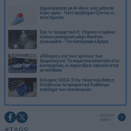
Δημιούργησαν με AI νέους ιούς μέσα σε
λίγες ώρες - Γιατί προβληματίζονται οι
επιστήμονες
Σαν το τρομακτικό It: 15χρονο ντυμένος
κλόουν μαχαίρωσε μέχρι θανάτου
ηλικιωμένο - Τον κατέγραψε κάμερα
«Πόλεμος» για τους χρόνους των
δρομολογίων: Τα σωματεία απαντούν στις
καταγγελίες, οι παρατάξεις περνούν στην
αντεπίθεση
Κόλαφος ΟΟΣΑ: Στην τελευταία θέση η
Ελλάδα για το πραγματικό διαθέσιμο
εισόδημα των νοικοκυριών
επόμενο
άρθρο
#TAGS