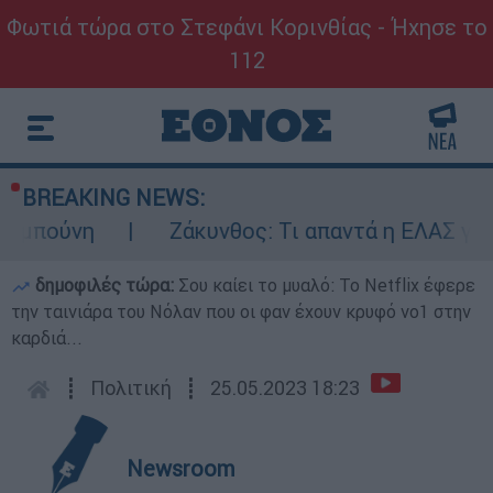
Φωτιά τώρα στο Στεφάνι Κορινθίας - Ήχησε το
112
BREAKING NEWS:
νη
Ζάκυνθος: Τι απαντά η ΕΛΑΣ για τους 
δημοφιλές τώρα:
Σου καίει το μυαλό: Το Netflix έφερε
την ταινιάρα του Νόλαν που οι φαν έχουν κρυφό νο1 στην
καρδιά...
┋
Πολιτική
┋
25.05.2023 18:23
Newsroom