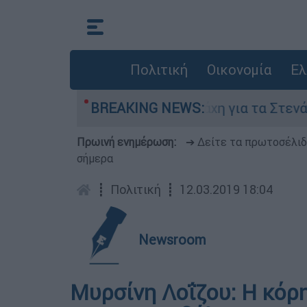
Πολιτική
Οικονομία
Ελ
 Αυγούστου
BREAKING NEWS:
Η μάχη για τα Στενά του Ορμού
Πρωινή ενημέρωση:
➔ Δείτε τα πρωτοσέλι
σήμερα
┋
Πολιτική
┋
12.03.2019 18:04
Newsroom
Μυρσίνη Λοΐζου: Η κόρ