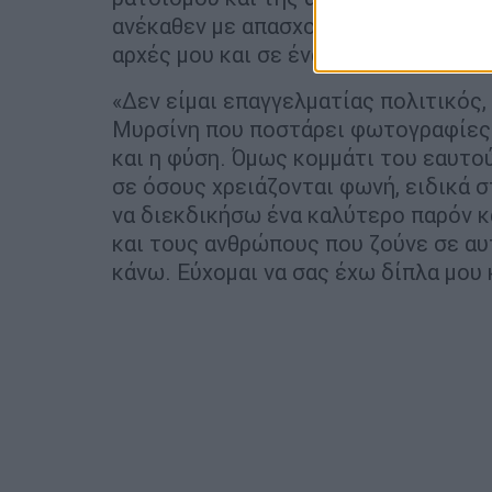
ανέκαθεν με απασχολούσαν και τώρα 
αρχές μου και σε ένα άλλο πεδίο», επ
«Δεν είμαι επαγγελματίας πολιτικός,
Μυρσίνη που ποστάρει φωτογραφίες σ
και η φύση. Όμως κομμάτι του εαυτού
σε όσους χρειάζονται φωνή, ειδικά σ
να διεκδικήσω ένα καλύτερο παρόν κ
και τους ανθρώπους που ζούνε σε αυ
κάνω. Εύχομαι να σας έχω δίπλα μου κ