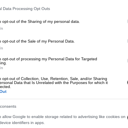
ς και το γιατί. Μου έγινε μια πρόταση,
l Data Processing Opt Outs
 να δεχτώ. Θα είμαι υποψήφια
ορμή την υπόθεση της ΑΕΠΙ, για τα
o opt-out of the Sharing of my personal data.
νών, είδα από κοντά πώς υλοποιείται ένα
In
θρωποι με όραμα και μεθοδικότητα. Πώς
θεί και ο πιο δύσκολος γόρδιος δεσμός»,
o opt-out of the Sale of my Personal Data.
In
ebook, εξηγώντας την απόφασή της να
χθεί την πρόταση του ΣΥΡΙΖΑ.
to opt-out of processing my Personal Data for Targeted
ing.
In
o opt-out of Collection, Use, Retention, Sale, and/or Sharing
ersonal Data that Is Unrelated with the Purposes for which it
lected.
Out
consents
o allow Google to enable storage related to advertising like cookies on
evice identifiers in apps.