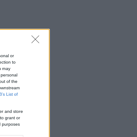
sonal or
ection to
ou may
 personal
out of the
 downstream
B’s List of
er and store
to grant or
ed purposes