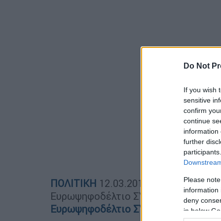
Do Not Pr
If you wish 
sensitive in
confirm you
continue se
information 
further disc
participants
Downstream 
Please note
ΠΟΛΙΤΙΚΗ
12.03.2019
16:52
information 
Ευρωψηφοδέλτιο ΣΥΡΙΖΑ: Αυτοί είνα
deny consent
Ευρωψηφοδέλτιο ΣΥΡΙΖΑ: Αυτοί είνα
in below Go