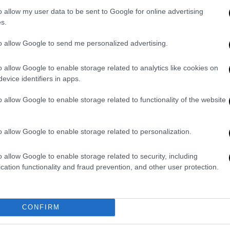
o allow my user data to be sent to Google for online advertising
s.
to allow Google to send me personalized advertising.
o allow Google to enable storage related to analytics like cookies on
evice identifiers in apps.
τά του με τον ΣΥΡΙΖΑ: Άστα να πάν’ στο
o allow Google to enable storage related to functionality of the website
τά του με τον ΣΥΡΙΖΑ: Άστα να πάν’ στο
o allow Google to enable storage related to personalization.
o allow Google to enable storage related to security, including
ται η ευκαιρία να αποδείξω στον εαυτό μου
cation functionality and fraud prevention, and other user protection.
ντά από ό,τι έχεις φανταστεί. Ή μια εντελώς
 αγώνα με σοβαρότητα και υπευθυνότητα,
κή. Ελπίζω να τα καταφέρω. Γιατί ο
CONFIRM
α, η μάχη κατά του εθνικισμού, του
σηκώνει κεφάλι σε ολόκληρη την Ευρώπη,