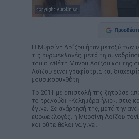
copyright: eurokinissi
Προσθέστε
Η Μυρσίνη Λοΐζου ήταν μεταξύ των 
τις ευρωεκλογές, μετά τη συνεδρίασ
του συνθέτη Μάνου Λοΐζου και της 
Λοΐζου είναι γραφίστρια και διαχειρ
μουσικοσυνθέτη.
Το 2011 με επιστολή της ζητούσε απ
το τραγούδι «Καλημέρα ήλιε», στις κ
έγινε. Σε ανάρτησή της, μετά την α
ευρωεκλογές, η Μυρσίνη Λοΐζου τονίζ
και ούτε θέλει να γίνει.