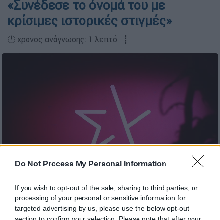
«Συνέδεσε το όνομά του με
κρίσιμες ιστορικές στιγμές»
🕛 χρόνος ανάγνωσης: 1 λεπτό ┋
Do Not Process My Personal Information
ΒΑΣΙΛΗΣ ΡΕΜΠΑΠΗΣ / EUROKINISSI
If you wish to opt-out of the sale, sharing to third parties, or
processing of your personal or sensitive information for
targeted advertising by us, please use the below opt-out
Προσθέστε το ΕΘΝΟΣ στη Google
section to confirm your selection. Please note that after your