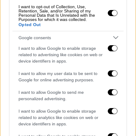
φως μετά την καταγγελία Κύπριου γονέα
I want to opt-out of Collection, Use,
Retention, Sale, and/or Sharing of my
που έστειλε το παιδί του εκδρομή στη
Personal Data that Is Unrelated with the
Θεσσαλονίκη
Purposes for which it was collected.
Opted Out
Τσίπρας από Νίκαια: «Το αποτέλεσμα
των εκλογών ήταν αρνητικό για τη χώρα
Google consents
- Θα ματώσουμε για να κερδίσουμε τη
I want to allow Google to enable storage
μάχη
related to advertising like cookies on web or
Δεν «λιώνουν» οι τιμές στα παγωτά το
device identifiers in apps.
2023 - Αυξήσεις έως και 69% σε
I want to allow my user data to be sent to
επώνυμα προϊόντα
Google for online advertising purposes.
Κάρπαθος: Τι απαντά η ταβέρνα για το
βίντεο που προκάλεσε σάλο με τα ψάρια
I want to allow Google to send me
να τηγανίζονται ζωντανά -
personalized advertising.
«Μεμονωμένο συμβάν»
I want to allow Google to enable storage
Τουρισμός: Βρετανία και ΗΠΑ οι
related to analytics like cookies on web or
εκπλήξεις του 2023 - Κανένας
device identifiers in apps.
εφησυχασμός προειδοποιεί ο ΣΕΤΕ