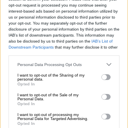
opt-out request is processed you may continue seeing
interest-based ads based on personal information utilized by
«Ο
Θεόδωρος Πάγκαλος
υπήρξε ιστορικό
us or personal information disclosed to third parties prior to
στέλεχος του
ΠΑΣΟΚ
, επί χρόνια υπουργός,
your opt-out. You may separately opt-out of the further
που συνέδεσε το όνομά του με κρίσιμες
disclosure of your personal information by third parties on the
IAB’s list of downstream participants. This information may
ιστορικές στιγμές», αναφέρει σε
also be disclosed by us to third parties on the
IAB’s List of
συλλυπητήρια ανακοίνωσή του ο
ΣΥΡΙΖΑ-ΠΣ
.
Downstream Participants
that may further disclose it to other
third parties.
Ακολούθως αναφέρει: «
Έπαιξε σημαντικό
ρόλο στην ένταξη της Κύπρου στην ΕΕ
και
Please note that this website/app uses one or more Google
Personal Data Processing Opt Outs
services and may gather and store information including but
ήταν ο άνθρωπος που διαχειρίστηκε την
not limited to your visit or usage behaviour. You may click to
I want to opt-out of the Sharing of my
κρίση των Ιμίων
και την υπόθεση
Οτσαλάν
.
personal data.
grant or deny consent to Google and its third-party tags to
Opted In
Εκφράζουμε τα
ειλικρινή μας συλλυπητήρια
use your data for below specified purposes in below Google
στην οικογένειά του».
consent section.
I want to opt-out of the Sale of my
Personal Data.
Opted In
ΟΛΕΣ ΟΙ ΕΙΔΗΣΕΙΣ
I want to opt-out of processing my
«Είδαν κατσαρίδες και επικίνδυνα
Personal Data for Targeted Advertising.
Opted In
σύρματα» - Σοκαριστικά στοιχεία στο