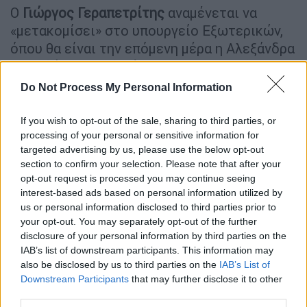
Ο
Γιώργος Γεραπετρίτης
αναμένεται να
«μετακομίσει» στο υπουργείο Εξωτερικών,
όπου θα είναι την επόμενη μέρα η Αλεξάνδρα
Παπαδόπουλου (πρέσβειρα στις ΗΠΑ) και
πιθανότατα ο
Τάσος Χατζηβασιλείου
(ως
Do Not Process My Personal Information
υφυπουργός). Σε αυτή την περίπτωση ο
Νίκος Δένδιας
θα κατευθυνθεί στο Άμυνας,
If you wish to opt-out of the sale, sharing to third parties, or
όπου θα επιστρέψει ο
Νίκος Χαρδαλιάς
.
processing of your personal or sensitive information for
targeted advertising by us, please use the below opt-out
Νέος υπουργός Οικονομικών θα αναλάβει ο
section to confirm your selection. Please note that after your
opt-out request is processed you may continue seeing
Κωστής Χατζηδάκης
(που στο παρελθόν
interest-based ads based on personal information utilized by
ανέλαβε δύο δύσκολες αποστολές στα
us or personal information disclosed to third parties prior to
υπουργεία Ενέργειας και Εργασίας) και
your opt-out. You may separately opt-out of the further
αναπληρωτής υπουργός ο
Νίκος
disclosure of your personal information by third parties on the
IAB’s list of downstream participants. This information may
Παπαθανάσης
. Σύμφωνα με πληροφορίες ο
also be disclosed by us to third parties on the
IAB’s List of
Θόδωρος Σκυλακάκης
θα πάει στο υπουργείο
Downstream Participants
that may further disclose it to other
Ενέργειας, όπου υφυπουργός θα μπορούσε
third parties.