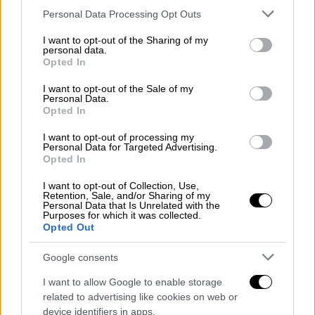
να είναι η
Αλεξάνδρα Σδούκου
. Στο
Please note that this website/app uses one or more Google
Personal Data Processing Opt Outs
υπουργείο Εργασίας θα κατευθυνθεί ο
services and may gather and store information including but
Άδωνις Γεωργιάδης
, όπου θα επιστρέψει ως
not limited to your visit or usage behaviour. You may click to
I want to opt-out of the Sharing of my
personal data.
υφυπουργός ο
Πάνος Τσακλόγλου
και
grant or deny consent to Google and its third-party tags to
Opted In
use your data for below specified purposes in below Google
πιθανότατα θα προστεθεί ο Β
ασίλης -
consent section.
I want to opt-out of the Sale of my
Πέτρος Σπανάκης
.
Personal Data.
Opted In
Παράλληλα στα ονόματα που θεωρούνται
I want to opt-out of processing my
φαβορί είναι ο Κώστας Σκρέκας για το
Personal Data for Targeted Advertising.
υπουργείο Ανάπτυξης, o
Χρήστος
Opted In
Σταϊκούρας
για το Μεταφορών και
I want to opt-out of Collection, Use,
Υποδομών και ο
Νότης Μηταράκης
για το
Retention, Sale, and/or Sharing of my
Personal Data that Is Unrelated with the
Ναυτιλίας. Επίσης στη νέα κυβέρνηση
Purposes for which it was collected.
Opted Out
αναμένεται να είναι ο
Μιλτιάδης
Βαρβιτσιώτης
και ο
Βασίλης Κικίλιας
.
Google consents
Στο υπουργείο Παιδείας θα πάει ο
Κυριάκος
I want to allow Google to enable storage
Πιερρακάκης
και ένα από τα σενάρια που
related to advertising like cookies on web or
device identifiers in apps.