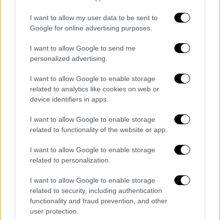
εξετάζονται είναι αναπληρωτής υπουργός
με αρμοδιότητα θέματα αθλητισμού να είναι
I want to allow my user data to be sent to
ο Γιάννης Οικονόμου. Στο υπουργείο
Google for online advertising purposes.
Εσωτερικών θα μετακομίσει η
Νίκη
I want to allow Google to send me
Κεραμέως
με αναπληρωτή τον
Θεόδωρο
personalized advertising.
Λιβάνιο
, ενώ η
Λίνα Μενδώνη
αναμένεται να
παραμείνει στο υπουργείο Πολιτισμού.
I want to allow Google to enable storage
related to analytics like cookies on web or
Φαβορί για το υπουργείο Τουρισμού είναι η
device identifiers in apps.
Όλγα Κεφαλογιάννη
και για το νεοσύστατο
I want to allow Google to enable storage
υπουργείο Οικογένειας, Δημογραφικής
related to functionality of the website or app.
Πολιτικής και Πρόνοιας η
Σοφία Ζαχαράκη
(καθώς φαίνεται πως τελικά κυβερνητικός
I want to allow Google to enable storage
εκπρόσωπος θα είναι ο Παύλος Μαρινάκης).
related to personalization.
Επίσης πληροφορίες αναφέρουν πως στο
I want to allow Google to enable storage
νεοσύστατο υπουργείο θα είναι υφυπουργός
related to security, including authentication
ο Γιώργος Σταμάτης (από το Επικρατείας).
functionality and fraud prevention, and other
user protection.