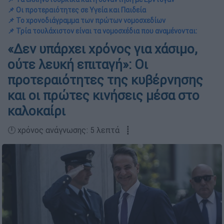
📌 Οι προτεραιότητες σε Υγεία και Παιδεία
📌 Το χρονοδιάγραμμα των πρώτων νομοσχεδίων
📌 Τρία τουλάχιστον είναι τα νομοσχέδια που αναμένονται:
«Δεν υπάρχει χρόνος για χάσιμο,
ούτε λευκή επιταγή»: Οι
προτεραιότητες της κυβέρνησης
και οι πρώτες κινήσεις μέσα στο
καλοκαίρι
🕛 χρόνος ανάγνωσης: 5 λεπτά ┋