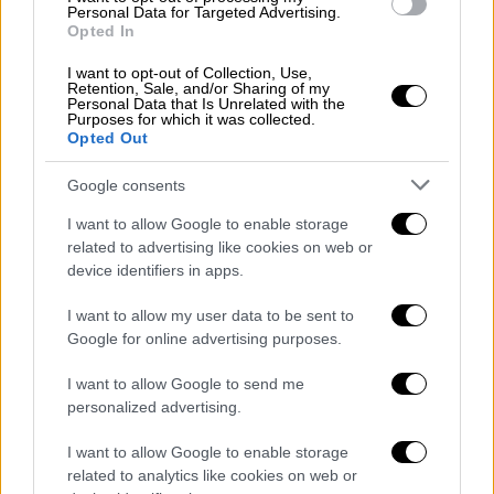
οποιαδήποτε κίνηση πάντως ο νέος
Personal Data for Targeted Advertising.
Opted In
υπουργός Υγείας θα πρέπει να παίρνει το
πράσινο φως από τον ίδιο τον πρωθυπουργό
I want to opt-out of Collection, Use,
Retention, Sale, and/or Sharing of my
ο οποίος έχει δηλώσει πολλές φορές ότι θα
Personal Data that Is Unrelated with the
Purposes for which it was collected.
ασχοληθεί προσωπικά με το υπουργείο
Opted Out
Υγείας.
Google consents
Από τον
Κυριάκο Πιερρακάκη
περιμένουμε
I want to allow Google to enable storage
πολλά «κλικ» δηλώνει χαριτολογώντας η
related to advertising like cookies on web or
εκπαιδευτική κοινότητα καλωσορίζοντας,
device identifiers in apps.
στο υπουργείο Παιδείας, έναν από τους
πλέον επιτυχημένους υπουργούς της
I want to allow my user data to be sent to
Google for online advertising purposes.
προηγούμενης κυβέρνησης.
I want to allow Google to send me
Αν και λέγεται ότι η καρέκλα του υπουργού
personalized advertising.
Παιδείας είναι «ηλεκτρική» όλοι περιμένουν
από κ. Πιερρακάκη να προχωρήσει σε
I want to allow Google to enable storage
σοβαρές μεταρρυθμίσεις, σε όλες τις
related to analytics like cookies on web or