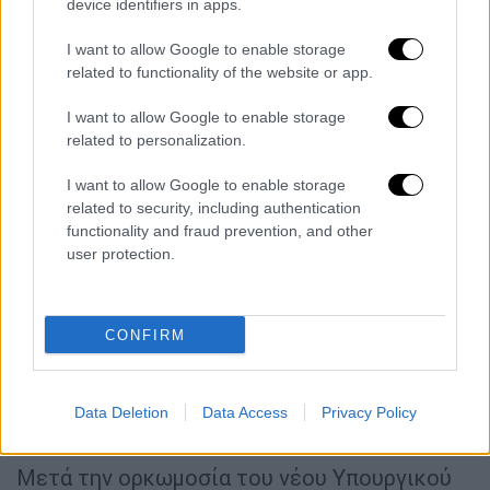
device identifiers in apps.
βαθμίδες της εκπαίδευσης, να διορθώσει
αστοχίες και λάθη, να προωθήσει
I want to allow Google to enable storage
καινοτομίες οι οποίες θα απαλλάξουν την
related to functionality of the website or app.
εκπαίδευση από την αφόρητη
I want to allow Google to enable storage
γραφειοκρατία, η οποία έχει κάνει- κυρίως
related to personalization.
τη ζωή του εκπαιδευτικού προσωπικού-
μαρτυρική και βέβαια να στηρίξει τη νέα
I want to allow Google to enable storage
γενιά. Φυσικά, όλοι περιμένουν να
related to security, including authentication
functionality and fraud prevention, and other
προχωρήσει και τις διαδικασίες για την
user protection.
υλοποίηση της υπόσχεσης του
πρωθυπουργού, που αφορά στην αύξηση των
μισθολογικών απολαβών του διδακτικού
CONFIRM
προσωπικού.
Το χρονοδιάγραμμα των πρώτων
Data Deletion
Data Access
Privacy Policy
νομοσχεδίων
Μετά την ορκωμοσία του νέου Υπουργικού