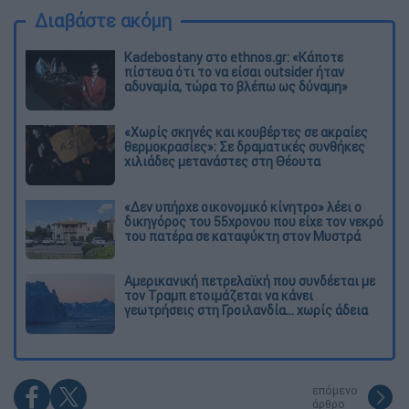
Διαβάστε ακόμη
Kadebostany στο ethnos.gr: «Κάποτε
πίστευα ότι το να είσαι outsider ήταν
αδυναμία, τώρα το βλέπω ως δύναμη»
«Χωρίς σκηνές και κουβέρτες σε ακραίες
θερμοκρασίες»: Σε δραματικές συνθήκες
χιλιάδες μετανάστες στη Θέουτα
«Δεν υπήρχε οικονομικό κίνητρο» λέει ο
δικηγόρος του 55χρονου που είχε τον νεκρό
του πατέρα σε καταψύκτη στον Μυστρά
Αμερικανική πετρελαϊκή που συνδέεται με
τον Τραμπ ετοιμάζεται να κάνει
γεωτρήσεις στη Γροιλανδία... χωρίς άδεια
επόμενο
άρθρο