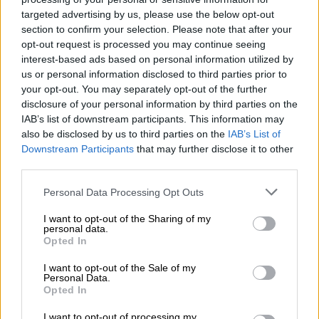
ethnos.gr να ενημερωθεί για τις βασικές
targeted advertising by us, please use the below opt-out
«γραμμές» της πολιτικής που θα πρέπει να
section to confirm your selection. Please note that after your
ακολουθήσει στην οδό Αριστοτέλους. Ο
opt-out request is processed you may continue seeing
νέος υπουργός υγείας, Μιχάλης
interest-based ads based on personal information utilized by
Χρυσοχοΐδης, ο οποίος παραλαμβάνει
us or personal information disclosed to third parties prior to
your opt-out. You may separately opt-out of the further
σήμερα από την υπηρεσιακή υπουργό Υγείας
disclosure of your personal information by third parties on the
Αναστασία Κοτανίδου το νέο χαρτοφυλάκιο
IAB’s list of downstream participants. This information may
του, έχει λάβει μία πρώτη ενημέρωση από
also be disclosed by us to third parties on the
IAB’s List of
στελέχη της αγοράς υγείας καθώς και από
Downstream Participants
that may further disclose it to other
κυβερνητικούς παράγοντες.
third parties.
Please note that this website/app uses one or more Google
Personal Data Processing Opt Outs
Άλλωστε οι αλλαγές που πρόκειται να
services and may gather and store information including but
προωθηθούν στο Εθνικό Σύστημα Υγείας
not limited to your visit or usage behaviour. You may click to
I want to opt-out of the Sharing of my
personal data.
είναι έτοιμες εδώ και καιρό από την
grant or deny consent to Google and its third-party tags to
Opted In
use your data for below specified purposes in below Google
προηγούμενη κυβέρνηση Μητσοτάκη, ενώ σε
consent section.
αυτήν την τετραετία αναμένεται να δοθεί
I want to opt-out of the Sale of my
Personal Data.
ιδιαίτερο βάρος στις μεταρρυθμίσεις που
Opted In
είχαν σχεδιαστεί από το 2019. Πριν από
I want to opt-out of processing my