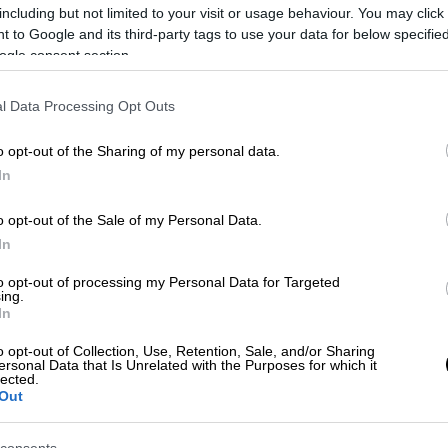
νακοίνωσε την
απόφαση - βόμβα
να
including but not limited to your visit or usage behaviour. You may click 
 to Google and its third-party tags to use your data for below specifi
ματος.
ogle consent section.
την προγραμματισμένη για τις 11πμ
άτες του να ειδοποιήσουν τους
l Data Processing Opt Outs
 ότι επρόκειτο να κάνει δηλώσεις στις
o opt-out of the Sharing of my personal data.
In
ου ΣΥΡΙΖΑ: «Δεν μπορώ να το
o opt-out of the Sale of my Personal Data.
In
υζήτηση για το εάν ο πρόεδρος του
ΣΥΡΙΖΑ
to opt-out of processing my Personal Data for Targeted
ing.
ηση
ο ίδιος ξεκαθάριζε στα μέλη του
In
υ να παραιτηθεί από την ηγεσία αφού «τις
o opt-out of Collection, Use, Retention, Sale, and/or Sharing
ξιλάρι μου».
ersonal Data that Is Unrelated with the Purposes for which it
lected.
Out
ς
και σύμφωνα με πληροφορίες είπε προς
ότι «
δεν μπορώ να το σηκώσω όλο αυτό
» με