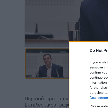
Do Not Pr
If you wish 
sensitive in
confirm you
continue se
information 
Προσθέστε
further disc
participants
Περισσότερο τυπικό χαρακτήρα προσ
Downstream 
Εκτελεστικού Γραφείου του
ΣΥΡΙΖΑ
Please note