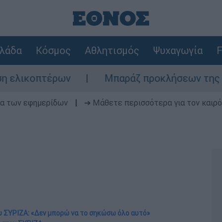
λάδα
Κόσμος
Αθλητισμός
Ψυχαγωγία
F
τέρων
Μπαράζ προκλήσεων της Άγκυρας στο
δα των εφημερίδων
|
➔ Μάθετε περισσότερα για τον καιρό
υ ΣΥΡΙΖΑ: «Δεν μπορώ να το σηκώσω όλο αυτό»