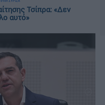
α στον ΣΥΡΙΖΑ
αίτησης Τσίπρα: «Δεν
λο αυτό»