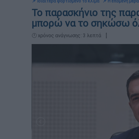
📌 Ιδιαίτερα φορτισμένο το κλίμα
📌 Η επόμενη μέρ
Το παρασκήνιο της παρ
μπορώ να το σηκώσω ό
🕛 χρόνος ανάγνωσης: 3 λεπτά ┋