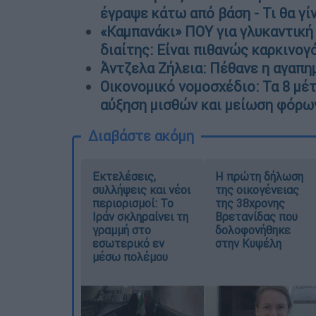
έγραψε κάτω από βάση - Τι θα γίν
«Καμπανάκι» ΠΟΥ για γλυκαντική
διαίτης: Είναι πιθανώς καρκινογ
Άντζελα Ζήλεια: Πέθανε η αγαπη
Οικονομικό νομοσχέδιο: Τα 8 μέ
αύξηση μισθών και μείωση φόρω
Διαβάστε ακόμη
Εκτελέσεις,
Η πρώτη δήλωση
συλλήψεις και νέοι
της οικογένειας
περιορισμοί: Το
της 38χρονης
Ιράν σκληραίνει τη
Βρετανίδας που
γραμμή στο
δολοφονήθηκε
εσωτερικό εν
στην Κυψέλη
μέσω πολέμου