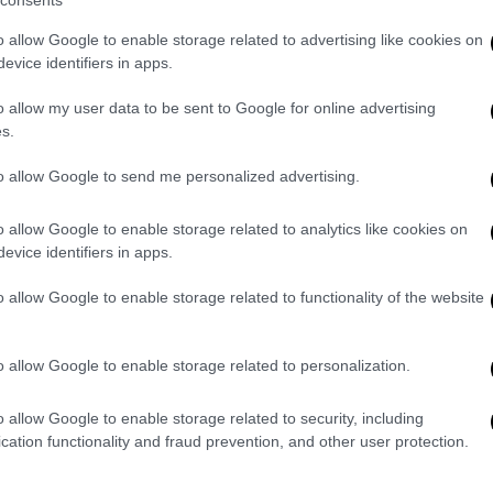
γηθεί και η συζήτηση επικεντρώθηκε από
consents
τήν την απόφαση και σε αναδρομή
o allow Google to enable storage related to advertising like cookies on
ία του
Αλέξη
Τσίπρα
στην προεδρία του
evice identifiers in apps.
o allow my user data to be sent to Google for online advertising
s.
ίμα
to allow Google to send me personalized advertising.
ιδιαίτερα φορτισμένο με τα στελέχη να
δητοποιήσουν τί ακριβώς τούς είχε
o allow Google to enable storage related to analytics like cookies on
επτά πριν.
evice identifiers in apps.
ιο
λίγο μετά τη μία και με σχετική
o allow Google to enable storage related to functionality of the website
 τους. Είχε προηγηθεί η έλευση στο
ύ του γραφείου Μιχάλη Καλογήρου.
o allow Google to enable storage related to personalization.
 την ανακοίνωση των αποφάσεών του που
ις καταχειροκροτήθηκε από στελέχη που
o allow Google to enable storage related to security, including
ούσουν από κοντά τί επρόκειτο να πει.
cation functionality and fraud prevention, and other user protection.
 κόμματος και ο
Αλέκος Φλαμπουράρης.