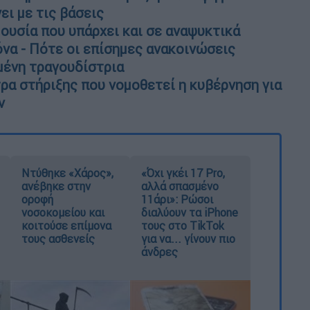
ει με τις βάσεις
 ουσία που υπάρχει και σε αναψυκτικά
όνα - Πότε οι επίσημες ανακοινώσεις
μένη τραγουδίστρια
τρα στήριξης που νομοθετεί η κυβέρνηση για
ν
Ντύθηκε «Χάρος»,
«Όχι γκέι 17 Pro,
ανέβηκε στην
αλλά σπασμένο
οροφή
11άρι»: Ρώσοι
νοσοκομείου και
διαλύουν τα iPhone
κοιτούσε επίμονα
τους στο TikTok
τους ασθενείς
για να... γίνουν πιο
άνδρες