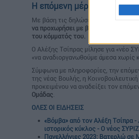
Η επόμενη μέρα στον ΣΥΡΙ
Με βάση τις δηλώσεις του Αλέξη Τσ
να προχωρήσει με βάση το καταστατι
του κόμματός του.
Ο Αλέξης Τσίπρας μίλησε για «νέο ΣΥΡ
«να αναδιοργανωθούμε άμεσα χωρίς κ
Σύμφωνα με πληροφορίες, την επόμε
της νέας Βουλής, η Κοινοβουλευτική
προκειμένου να αναδείξει τον επόμ
Ομάδας
.
ΟΛΕΣ ΟΙ ΕΙΔΗΣΕΙΣ
«Βόμβα» από τον Αλέξη Τσίπρα -
ιστορικός κύκλος - Ο νέος ΣΥΡΙΖ
Πανελλήνιες 2023: Βατερλώ σε Μ