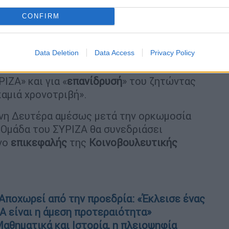
ΖΑ
CONFIRM
ίπρα
σε άμεσο χρόνο ο ΣΥΡΙΖΑ ΠΣ θα πρέπει
κό την εκλογή νέας ηγεσίας από τα μέλη
Data Deletion
Data Access
Privacy Policy
ΙΖΑ» και για «
επανίδρυσή
» του ζητώντας
αμιά χρονοτριβή».
νη Δευτέρα αμέσως μετά την ορκωμοσία
 Ομάδα του ΣΥΡΙΖΑ θα συνεδριάσει
ενο
επικεφαλής
της
Κοινοβουλευτικής
 Αποχωρεί από την προεδρία: «Έκλεισε ένας
Α είναι η άμεση προτεραιότητα»
αθηματικά και Ιστορία, η πλειοψηφία