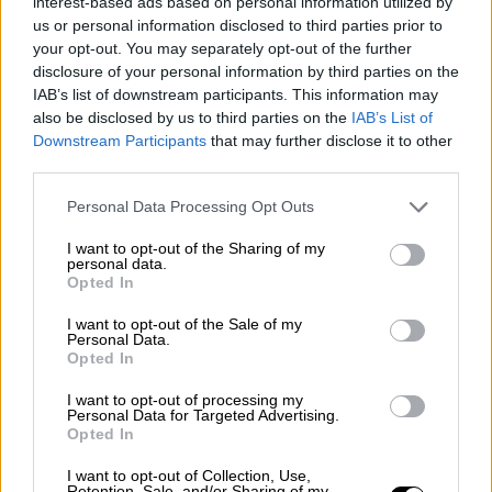
interest-based ads based on personal information utilized by
Συνασπισμού με ποσοστό 70,4%.
us or personal information disclosed to third parties prior to
Στις επαναληπτικές εκλογές του 2012 ο
your opt-out. You may separately opt-out of the further
Αλέξης Τσίπρας οδηγεί τον ΣΥΡΙΖΑ στη
disclosure of your personal information by third parties on the
θέση της αξιωματικής αντιπολίτευσης
IAB’s list of downstream participants. This information may
also be disclosed by us to third parties on the
IAB’s List of
με ποσοστό 26,89
Downstream Participants
that may further disclose it to other
Στις βουλευτικές εκλογές του
third parties.
Ιανουαρίου του 2015 ο ΣΥΡΙΖΑ
Please note that this website/app uses one or more Google
Personal Data Processing Opt Outs
αναδείχθηκε πρώτο κόμμα με 36,3. Ο
services and may gather and store information including but
Αλέξης Τσίπρας γίνεται ο πρώτος
not limited to your visit or usage behaviour. You may click to
I want to opt-out of the Sharing of my
personal data.
Πρωθυπουργός της χώρας που
grant or deny consent to Google and its third-party tags to
Opted In
προέρχεται από την Αριστερά
use your data for below specified purposes in below Google
consent section.
Το πρώτο εξάμηνο του 2015
I want to opt-out of the Sale of my
Personal Data.
σημαδεύεται από σκληρές
Opted In
διαπραγματεύσεις μεταξύ της ελληνικής
I want to opt-out of processing my
κυβέρνησης και των δανειστών. Στις 26
Personal Data for Targeted Advertising.
Opted In
Ιουνίου, ο Αλέξης Τσίπρας ανακοινώνει
την απόφασή του για προσφυγή σε
I want to opt-out of Collection, Use,
Retention, Sale, and/or Sharing of my