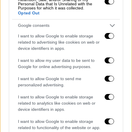
δημοψήφισμα.
Personal Data that Is Unrelated with the
Purposes for which it was collected.
Στο δημοψήφισμα του Ιουλίου ο Αλέξης
Opted Out
Τσίπρας στηρίζει το "ΟΧΙ" το οποίο και
εγκρίνεται με ποσοστό 61,31%. Εφτά
Google consents
μέρες αργότερα υπογράφει νέα
I want to allow Google to enable storage
συμφωνία με τους δανειστές.
related to advertising like cookies on web or
Τον Σεπτέμβριο του 2015 ξανακερδίζει
device identifiers in apps.
τις εκλογές και σχηματίζει νέα
I want to allow my user data to be sent to
κυβέρνηση με εταίρο τον Πάνο Καμμένο
Google for online advertising purposes.
και του ΑΝΕΛ
Στις 17 Ιουνίου του 2018 υπογράφεται η
I want to allow Google to send me
Συμφωνία των Πρεσπών υπό την
personalized advertising.
παρουσία των Τσίπρα και Ζάεφ. Η
I want to allow Google to enable storage
συμφωνία επικυρώθηκε από τον
related to analytics like cookies on web or
ελληνικό κοινοβούλιο, λίγες μέρες
device identifiers in apps.
αργότερα.
I want to allow Google to enable storage
Ο Αλέξης Τσίπρας με γραβάτα. Η
related to functionality of the website or app.
ανακοίνωση του «τέλους των