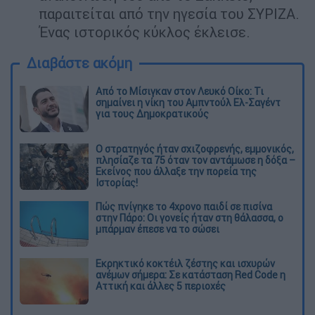
παραιτείται από την ηγεσία του ΣΥΡΙΖΑ.
Ένας ιστορικός κύκλος έκλεισε.
Διαβάστε ακόμη
Από το Μίσιγκαν στον Λευκό Οίκο: Τι
σημαίνει η νίκη του Αμπντούλ Ελ-Σαγέντ
για τους Δημοκρατικούς
O στρατηγός ήταν σχιζοφρενής, εμμονικός,
πλησίαζε τα 75 όταν τον αντάμωσε η δόξα –
Εκείνος που άλλαξε την πορεία της
Ιστορίας!
Πώς πνίγηκε το 4χρονο παιδί σε πισίνα
στην Πάρο: Οι γονείς ήταν στη θάλασσα, ο
μπάρμαν έπεσε να το σώσει
Εκρηκτικό κοκτέιλ ζέστης και ισχυρών
ανέμων σήμερα: Σε κατάσταση Red Code η
Αττική και άλλες 5 περιοχές