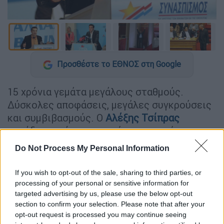
Προσθέστε το ΕΘΝΟΣ στη Google
15 χρόνια γεμάτα μεγάλους σταθμούς.
Δύσκολες αποφάσεις, μεγάλες συγκρούσεις
και συμβιβασμούς. Ο
Αλέξης Τσίπρας
παρέδωσε σήμερα τα ηνία της ηγεσίας του
ΣΥΡΙΖΑ. Μέσα από ένα φωτογραφικό
Do Not Process My Personal Information
αφιέρωμα, το ethnos.gr θυμάται τις
σημαντικότερες στιγμές της πολιτικής του
If you wish to opt-out of the sale, sharing to third parties, or
καριέρας.
processing of your personal or sensitive information for
targeted advertising by us, please use the below opt-out
Τον Φεβρουάριο του 2008, ο Αλέξης
section to confirm your selection. Please note that after your
opt-out request is processed you may continue seeing
Τσίπρας εκλέγεται Πρόεδρος του