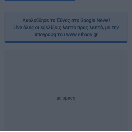
Ακολούθησε το Έθνος στο Google News!
Live όλες οι εξελίξεις λεπτό προς λεπτό, με την
υπογραφή του www.ethnos.gr