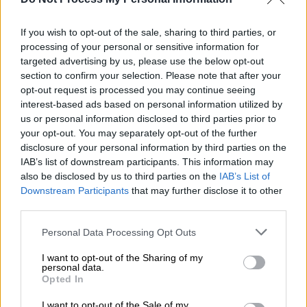
«Φιλοδοξούμε να αντιμετωπίσουμε
με
αποφασιστικότητα τον μοναδικό μας
If you wish to opt-out of the sale, sharing to third parties, or
αντίπαλο
και αυτός δεν είναι άλλος από τα
processing of your personal or sensitive information for
targeted advertising by us, please use the below opt-out
προβλήματα των πολιτών» σημείωσε ο
section to confirm your selection. Please note that after your
κυβερνητικός εκπρόσωπος Παύλος
opt-out request is processed you may continue seeing
Μαρινάκης.
Και υπογράμμισε πως οι
interest-based ads based on personal information utilized by
τέσσερις βασικές προτεραιότητες της
us or personal information disclosed to third parties prior to
your opt-out. You may separately opt-out of the further
κυβέρνησης είναι : καλύτεροι μισθοί,
disclosure of your personal information by third parties on the
καλύτερη δημόσια υγεία, καλύτερο κράτος,
IAB’s list of downstream participants. This information may
καλύτερη ζωή σε μια ισχυρή Ελλάδα.
also be disclosed by us to third parties on the
IAB’s List of
Downstream Participants
that may further disclose it to other
Στην ομιλία του στη Βουλή την Πέμπτη
ο
third parties.
πρωθυπουργός
θα εστιάσει στο πεδίο της
Please note that this website/app uses one or more Google
Personal Data Processing Opt Outs
οικονομίας, παρουσιάζοντας το σχέδιο για
services and may gather and store information including but
στοχευμένες μειώσεις φόρων, αυξήσεις
not limited to your visit or usage behaviour. You may click to
I want to opt-out of the Sharing of my
personal data.
μισθών και μέτρα ενίσχυσης πρωτίστως των
grant or deny consent to Google and its third-party tags to
Opted In
use your data for below specified purposes in below Google
ευάλωτων νοικοκυριών. Παράλληλα θα
consent section.
I want to opt-out of the Sale of my