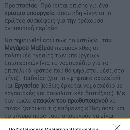
Προστασίας. Πρόκειται επίσης για ένα
κρίσιμο υπουργείο
, όπου ήδη γίνονται οι
πρώτες συσκέψεις για την τρέχουσα
αντιπυρική περίοδο.
Να σημειωθεί εδώ πως το κατώφλι
του
Μεγάρου Μαξίμου
πέρασαν χθες οι
πολιτικές ηγεσίες των υπουργείων
Εσωτερικών (για το νομοσχέδιο για το
επιτελικό κράτος που θα ψηφιστεί μέσα στο
μήνα), Παιδείας (για το «ψηφιακό σχολείο»)
και
Εργασίας
(καθώς έρχεται νομοσχέδιο με
εργασιακές και ασφαλιστικές διατάξεις). Με
τον κύκλο
επαφών του πρωθυπουργού
να
συνεχίζεται και τις επόμενες εβδομάδες και
το μήνυμα προς τους υπουργούς να είναι
πως δεν υπάρχει χρόνος για χάσιμο.
Do Not Process My Personal Information