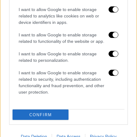
Βουλή στις προγραμματικές δηλώσεις έχουν
I want to allow Google to enable storage
«κλειδώσει» αλλά παράλληλα θεωρείται
related to analytics like cookies on web or
πιθανόν να υπάρξει και κάποια
… έκπληξη
device identifiers in apps.
στο οικονομικό πεδίο
. Από την κυβέρνηση
I want to allow Google to enable storage
δίνουν ιδιαίτερη έμφαση στην αντιμετώπιση
related to functionality of the website or app.
της ακρίβειας και μετά την παράταση που
δόθηκε στο «Καλάθι του Νοικοκυριού»
I want to allow Google to enable storage
related to personalization.
αναμένεται να παραταθεί και το «Market
Pass».
I want to allow Google to enable storage
related to security, including authentication
Παράλληλα έρχονται
στοχευμένα μέτρα
για
functionality and fraud prevention, and other
μισθωτούς τόσο στο δημόσιο όσο και στον
user protection.
ιδιωτικό τομέα. Ειδικότερα:
1.Στο δημόσιο τομέα το 2024 θα μπει σε
CONFIRM
εφαρμογή το νέο μισθολόγιο, που φέρνει
αυξήσεις στους μισθούς με το βάρος να
πέφτει στους νεοεισερχόμενους και σε
Data Deletion
Data Access
Privacy Policy