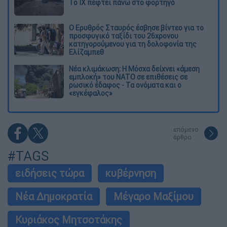
Το ΙΧ πέφτει πάνω στο φορτηγό
Ο Ερυθρός Σταυρός έσβησε βίντεο για το
προσφυγικό ταξίδι του 26χρονου
κατηγορούμενου για τη δολοφονία της
Ελίζαμπεθ
Νέα κλιμάκωση: Η Μόσχα δείχνει «άμεση
εμπλοκή» του ΝΑΤΟ σε επιθέσεις σε
ρωσικό έδαφος - Τα ονόματα και ο
«εγκέφαλος»
επόμενο
άρθρο
#TAGS
ειδήσεις τώρα
κυβέρνηση
Νέα Δημοκρατία
Μέγαρο Μαξίμου
Κυριάκος Μητσοτάκης