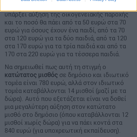
όσους έχουν θέση ευθύνης. Επίσης θα
υπάρξει αύξηση της οικογενειακής παροχής
και το ποσό θα πάει από τα 50 ευρώ στα 70
ευρώ για όσους έχουν ένα παιδί, από τα 70
στα 120 ευρώ για τα δύο παιδιά, από τα 120
στα 170 ευρώ για τα τρία παιδιά και από τα
170 στα 220 ευρώ για τα τέσσερα παιδιά.
Να σημειωθεί πως αυτή τη στιγμή ο
κατώτατος μισθός
σε δημόσιο και ιδιωτικό
τομέα είναι 780 ευρώ, αλλά στον ιδιωτικό
τομέα καταβάλλονται 14 μισθοί (μαζί με τα
δώρα). Αυτό που εξετάζεται είναι να δοθεί
μια μεγαλύτερη αύξηση στον κατώτατο
μισθό στο δημόσιο (όπου καταβάλλονται 12
μισθοί χωρίς δώρα) για να πάει κοντά στα
840 ευρώ (για υποχρεωτική εκπαίδευση).