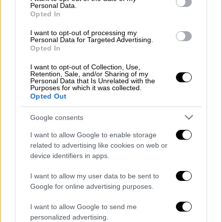
μιλήσει στην επόμενη ημέρα της οικονομίας
Personal Data.
με την
απόκτηση επενδυτικής βαθμίδας
και
Opted In
την επίτευξη υψηλών ρυθμών ανάπτυξης που
I want to opt-out of processing my
θα συμβάλλουν στην μείωση των
Personal Data for Targeted Advertising.
Opted In
ανισοτήτων.
I want to opt-out of Collection, Use,
Σύμφωνα με πληροφορίες
θα είναι μία ομιλία
Retention, Sale, and/or Sharing of my
Personal Data that Is Unrelated with the
με κοινωνικό αποτύπωμα
και έντονο
Purposes for which it was collected.
Opted Out
ιδεολογικό πρόσημο, καθώς στόχος είναι να
παρουσιαστεί ένα ευρύτερο σχέδιο για την
Google consents
επόμενη ημέρα. Ουσιαστικά παράλληλα με
I want to allow Google to enable storage
την παρουσίαση των μέτρων θα δοθεί από
related to advertising like cookies on web or
τον Κυριάκο Μητσοτάκη και ένα σαφές
device identifiers in apps.
στίγμα του πως μπορεί να είναι η χώρα το
2027.
I want to allow my user data to be sent to
Google for online advertising purposes.
Τι έρχεται στο μέτωπο των μισθών
I want to allow Google to send me
Τα βασικά μέτρα που θα ανακοινωθούν στη
personalized advertising.