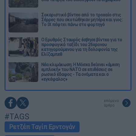
Σοκαριστικό βίντεο από το τροχαίο στις
Σέρρες που σκοτώθηκαν μητέρα και γιος:
Το ΙΧ πέφτει πάνω στο φορτηγό
Ο Ερυθρός Σταυρός έσβησε βίντεο για το
προσφυγικό ταξίδι του 26χρονου
κατηγορούμενου για τη δολοφονία της
Ελίζαμπεθ
Νέα κλιμάκωση: Η Μόσχα δείχνει «άμεση
εμπλοκή» του ΝΑΤΟ σε επιθέσεις σε
ρωσικό έδαφος - Τα ονόματα και ο
«εγκέφαλος»
επόμενο
άρθρο
#TAGS
Ρετζέπ Ταγίπ Ερντογάν