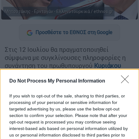
Μητσοτάκης - Ερντογάν - Ελληνοτουρκικά / ethnos.gr
Προσθέστε το ΕΘΝΟΣ στη Google
Στις 12 Ιουλίου θα πραγματοποιηθεί
σύμφωνα με συγκλίνουσες πληροφορίες η
συνάντηση του πρωθυπουργού
Κυριάκου
Μητσοτάκη
με τον πρόεδρο της Τουρκίας
Ρετζέπ Ταγίπ Ερντογάν
στο περιθώριο της
Do Not Process My Personal Information
Συνόδου του
ΝΑΤΟ
.
If you wish to opt-out of the sale, sharing to third parties, or
Σύμφωνα με τις πρώτες πληροφορίες η
processing of your personal or sensitive information for
targeted advertising by us, please use the below opt-out
συνάντηση θα πραγματοποιηθεί στις 12 το
section to confirm your selection. Please note that after your
μεσημέρι, με τους δύο ηγέτες, να
opt-out request is processed you may continue seeing
συναντώνται παρουσία των υπουργών
interest-based ads based on personal information utilized by
Εξωτερικών
Γιώργου Γεραπετρίτη
και
Χακάν
us or personal information disclosed to third parties prior to