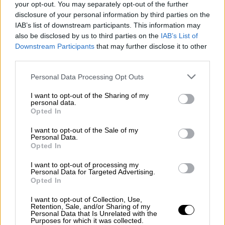
your opt-out. You may separately opt-out of the further
Φιντάν
. Σε κάθε περίπτωση, η Αθήνα
disclosure of your personal information by third parties on the
διαμηνύει σε κάθε τόνο πως η διαφορά με
IAB’s list of downstream participants. This information may
την Τουρκία είναι μία, η οριοθέτηση της
also be disclosed by us to third parties on the
IAB’s List of
υφαλοκρηπίδας.
Downstream Participants
that may further disclose it to other
third parties.
Ανταλλαγή μηνυμάτων, λίγες ημέρες
Please note that this website/app uses one or more Google
Personal Data Processing Opt Outs
πριν από την κρίσιμη συνάντηση
services and may gather and store information including but
not limited to your visit or usage behaviour. You may click to
I want to opt-out of the Sharing of my
personal data.
grant or deny consent to Google and its third-party tags to
Opted In
use your data for below specified purposes in below Google
consent section.
I want to opt-out of the Sale of my
Personal Data.
Opted In
I want to opt-out of processing my
Personal Data for Targeted Advertising.
Opted In
I want to opt-out of Collection, Use,
Retention, Sale, and/or Sharing of my
Personal Data that Is Unrelated with the
Purposes for which it was collected.