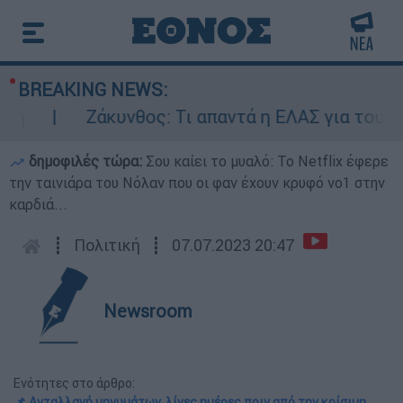
BREAKING NEWS:
Ζάκυνθος: Τι απαντά η ΕΛΑΣ για τους 8 β
δημοφιλές τώρα:
Σου καίει το μυαλό: Το Netflix έφερε
την ταινιάρα του Νόλαν που οι φαν έχουν κρυφό νο1 στην
καρδιά...
┋
Πολιτική
┋
07.07.2023 20:47
Newsroom
Ενότητες στο άρθρο:
📌 Ανταλλαγή μηνυμάτων, λίγες ημέρες πριν από την κρίσιμη