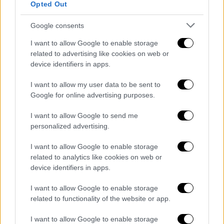
Μήνυμα ότι η επιδίωξη της ειρήνης και της
Opted Out
σταθερότητας πάει χέρι χέρι με την
Google consents
αποτρεπτική δύναμη έστειλε ο υπουργός
Άμυνας, Νίκος Δένδιας από τη Κύπρο
I want to allow Google to enable storage
related to advertising like cookies on web or
μιλώντας σε στελέχη της ΕΛΔΥΚ. «Η χώρα
device identifiers in apps.
μας επιζητεί ειρήνη και σταθερότητα.
Ακριβώς όμως για να επιτύχει την ειρήνη και
I want to allow my user data to be sent to
τη σταθερότητα πρέπει να έχει καταστήσει
Google for online advertising purposes.
φανερό ότι θα προασπίσει με απόλυτη
I want to allow Google to send me
αποφασιστικότητα την κυριαρχία της και τα
personalized advertising.
κυριαρχικά της δικαιώματα», είπε
χαρακτηριστικά ο υπουργός Άμυνας.
I want to allow Google to enable storage
related to analytics like cookies on web or
Η Άγκυρα από την πλευρά της, στέλνει τα
device identifiers in apps.
δικά της μηνύματα, υποδηλώνοντας τις
I want to allow Google to enable storage
επιδιώξεις της τόσο στο Αιγαίο όσο και
related to functionality of the website or app.
στην Ανατολική Μεσόγειο. «Οι τουρκικές
ένοπλες δυνάμεις μαζί με το τον αγώνα κατά
I want to allow Google to enable storage