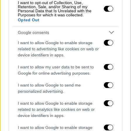
εργασιακά, τα κόστη στα ασφάλιστα των
I want to opt-out of Collection, Use,
Retention, Sale, and/or Sharing of my
εταιρειών αυτών
», δήλωσε.
Personal Data that Is Unrelated with the
Purposes for which it was collected.
Opted Out
«Θα εξαντλήσουμε όλα τα περιθώρια για να
Google consents
δοθούν πιο ελκυστικά πακέτα τιμών στις
βασικές γραμμές κορμού και τις
I want to allow Google to enable storage
διασυνδέσεις που γίνονται από τα λιμάνια
related to advertising like cookies on web or
device identifiers in apps.
της χώρας στα νησιά αυτά. Υπάρχει
πρόβλημα, αναγνωρίστηκε και αναμένουμε
I want to allow my user data to be sent to
την αντίδραση της συγκεκριμένης αγοράς για
Google for online advertising purposes.
να δούμε πως μπορούν να βελτιωθούν τα
I want to allow Google to send me
πράγματα».
personalized advertising.
O Άκης Σκέρτσος τόνισε πως δεν θα δοθεί
I want to allow Google to enable storage
Ship Pass για τα ακτοπλοϊκά εισιτήρια,
related to analytics like cookies on web or
αναφέροντας πως οι πολίτες μπορούν να
device identifiers in apps.
κάνουν χρήση του προγράμματος Κοινωνικού
I want to allow Google to enable storage
Τουρισμού.