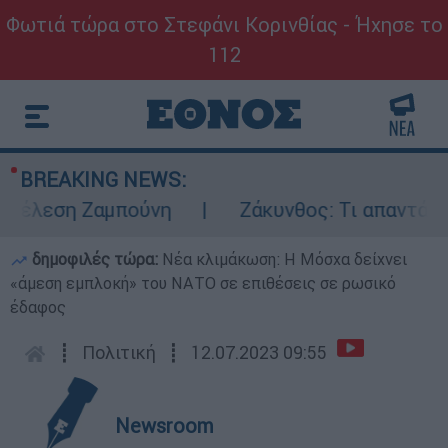
Φωτιά τώρα στο Στεφάνι Κορινθίας - Ήχησε το
112
BREAKING NEWS:
τέλεση Ζαμπούνη
Ζάκυνθος: Τι απαντά η ΕΛ
δημοφιλές τώρα:
Νέα κλιμάκωση: Η Μόσχα δείχνει
«άμεση εμπλοκή» του ΝΑΤΟ σε επιθέσεις σε ρωσικό
έδαφος
┋
Πολιτική
┋
12.07.2023 09:55
Newsroom