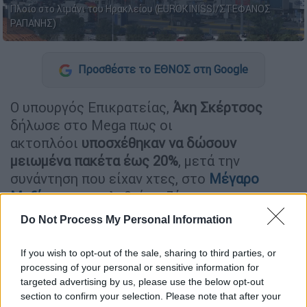
Πλοίο στο λιμάνι του Ηρακλείου (EUROKINISSI/ΣΤΕΦΑΝΟΣ
ΡΑΠΑΝΗΣ)
Προσθέστε το ΕΘΝΟΣ στη Google
Ο υπουργός Επικρατείας,
Άκη Σκέρτσος
δήλωσε στο Mega πως οι
ακτοπλόοι
υποσχέθηκαν να δώσουν
μειωμένα
πακέτα έως 20%
, μετά την
συνάντηση που είχαν χτες, στο
Μέγαρο
Μαξίμου
για να λυθεί το ζήτημα με τις
αυξημένες τιμές στα
ακτοπλοϊκά εισιτήρια
.
Do Not Process My Personal Information
Παράλληλα, έκανε έκκληση στους
If you wish to opt-out of the sale, sharing to third parties, or
ακτοοπλόους για να
επιδείξουν ευαισθησία
processing of your personal or sensitive information for
απέναντι στην ελληνική οικογένεια και να
targeted advertising by us, please use the below opt-out
μειώσουν το κόστος των ναύλων.
section to confirm your selection. Please note that after your