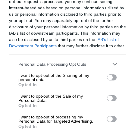
opt-out request is processed you may continue seeing
interest-based ads based on personal information utilized by
us or personal information disclosed to third parties prior to
your opt-out. You may separately opt-out of the further
disclosure of your personal information by third parties on the
IAB’s list of downstream participants. This information may
also be disclosed by us to third parties on the
IAB’s List of
Downstream Participants
that may further disclose it to other
third parties.
Please note that this website/app uses one or more Google
Personal Data Processing Opt Outs
services and may gather and store information including but
not limited to your visit or usage behaviour. You may click to
I want to opt-out of the Sharing of my
personal data.
grant or deny consent to Google and its third-party tags to
«Διαπιστώσαμε ότι υπάρχει σημαντικό
Opted In
use your data for below specified purposes in below Google
ζήτημα στο ύψος των τιμών των εισιτηρίων
consent section.
I want to opt-out of the Sale of my
στις ακτοπλοϊκές γραμμές. Υπάρχει μία
Personal Data.
Opted In
αύξηση που φαίνεται να είναι κοντά στο 20%.
Είναι 3 με 4 παράγοντες που διαμορφώνουν
I want to opt-out of processing my
Personal Data for Targeted Advertising.
τα κόστη των ακτοπλοϊκών γραμμών, όπως
Opted In
τα κόστη των καυσίμων, οι αυξήσεις στα