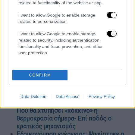
related to functionality of the website or app.
ΟΛΕΣ ΟΙ ΕΙΔΗΣΕΙΣ
I want to allow Google to enable storage
related to personalization.
Τι περιμένει η Αθήνα από τη σημερινή
συνάντηση Μητσοτάκη με Ερντογάν - H
I want to allow Google to enable storage
θετική ατζέντα και οι κόκκινες γραμμές
related to security, including authentication
Δεσποτόπουλος στο ethnos.gr: Γιατί ο
functionality and fraud prevention, and other
user protection.
Ερντογάν δεν είναι κερδισμένος από τη
συμφωνία για F16 και Σουηδία
Έρχονται «ψηφιακά μάτια» στις
CONFIRM
λεωφορειολωρίδες και κλήσεις με
φωτογραφία - Πότε ξεκινά το νέο
σύστημα
Data Deletion
Data Access
Privacy Policy
Ξεκινά η επέλαση του καύσωνα Κλέων:
Πού θα χτυπήσει «κόκκινο» η
θερμοκρασία σήμερα- Επί ποδός ο
κρατικός μηχανισμός
Εξοικονόμηση ενέργειας: Ψηφίστηκε η