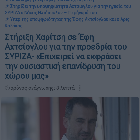
📌 Στηρίζει την υποψηφιότητα Αχτσιόγλου για την ηγεσία του
ΣΥΡΙΖΑ ο Νάσος Ηλιόπουλος – Το μήνυμά του
📌 Υπέρ της υποψηφιότητας της Έφης Αχτσίογλου και ο Άρις
Καζάκος
Στήριξη Χαρίτση σε Έφη
Αχτσίογλου για την προεδρία του
ΣΥΡΙΖΑ- «Επιχειρεί να εκφράσει
την ουσιαστική επανίδρυση του
χώρου μας»
🕛 χρόνος ανάγνωσης: 8 λεπτά ┋