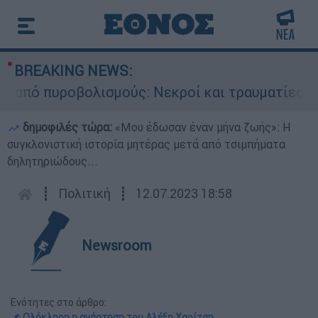
BREAKING NEWS:
πυροβολισμούς: Νεκροί και τραυματίες
Σ
δημοφιλές τώρα:
«Μου έδωσαν έναν μήνα ζωής»: Η
συγκλονιστική ιστορία μητέρας μετά από τσιμπήματα
δηλητηριώδους...
┋
Πολιτική
┋
12.07.2023 18:58
Newsroom
Ενότητες στο άρθρο:
📌 Ολόκληρη η ανάρτηση του Αλέξη Χαρίτση