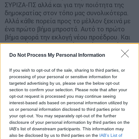
ΣΥΡΙΖΑ-ΠΣ αλλά και για την ποιότητα της
δημοκρατίας στον τόπο μας συνολικότερα.
Αλλά κάθε πορεία προς το μέλλον ξεκινά με
ένα πρώτο βήμα μπροστά. Αυτό το πρώτο
βήμα αφορά την εκλογή νέου προέδρου. Και
θα το κάνουμε, προχωρώντας όλοι και όλες
μαζί.
Do Not Process My Personal Information
Στηρίζει την υποψηφιότητα
If you wish to opt-out of the sale, sharing to third parties, or
Αχτσιόγλου για την ηγεσία του
processing of your personal or sensitive information for
ΣΥΡΙΖΑ ο Νάσος Ηλιόπουλος – Το
targeted advertising by us, please use the below opt-out
section to confirm your selection. Please note that after your
μήνυμά του
opt-out request is processed you may continue seeing
interest-based ads based on personal information utilized by
Την υποψηφιότητα της
Έφης
us or personal information disclosed to third parties prior to
Αχτσιόγλου
δήλωσε νωρίτερα ότι
your opt-out. You may separately opt-out of the further
στηρίζειστηρίζει ο
Νάσος Ηλιόπουλος
,
disclosure of your personal information by third parties on the
χαρακτηρίζοντας τη μια επιλογή ανανέωσης
IAB’s list of downstream participants. This information may
also be disclosed by us to third parties on the
IAB’s List of
και ενότητας.