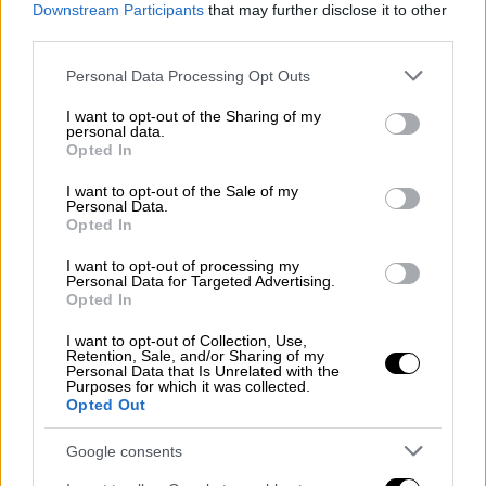
Downstream Participants
that may further disclose it to other
third parties.
«Είναι πραγματικά όμορφο για μια τόσο
σημαντική ευθύνη να μπορείς να
Please note that this website/app uses one or more Google
Personal Data Processing Opt Outs
services and may gather and store information including but
υποστηρίξεις έναν άνθρωπο που γνωρίζεις
not limited to your visit or usage behaviour. You may click to
I want to opt-out of the Sharing of my
και εμπιστεύεσαι. Η υποψηφιότητα της
personal data.
grant or deny consent to Google and its third-party tags to
Opted In
Έφης Αχτιόγλου για την ηγεσία του ΣΥΡΙΖΑ
use your data for below specified purposes in below Google
ΠΣ αποτελεί μια επιλογή ανανέωσης και
consent section.
I want to opt-out of the Sale of my
Personal Data.
ενότητας. Μια επιλογή από το «νέο κύμα του
Opted In
ΣΥΡΙΖΑ-ΠΣ» όπως ανέφερε ο Αλέξης
Τσίπρας», τονίζει ο κ. Ηλιόπουλος και
I want to opt-out of processing my
Personal Data for Targeted Advertising.
συνεχίζει:
Opted In
«Θέλω να σταθώ όμως σε έναν από τους
I want to opt-out of Collection, Use,
Retention, Sale, and/or Sharing of my
ουσιαστικούς συμβολισμούς αυτής της
Personal Data that Is Unrelated with the
Purposes for which it was collected.
υποψηφιότητας. Οι πρώτες νομοθετικές
Opted Out
παρεμβάσεις που έκανε η κυβέρνηση της ΝΔ
όταν ανέλαβε το 2019 ήταν η ακύρωση
Google consents
μέτρων ενίσχυσης των εργαζομένων όπως η