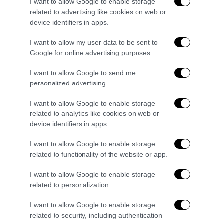
I want to allow Google to enable storage
αιτιολογημένη απόλυση και η προστασία των
related to advertising like cookies on web or
εργαζομένων σε εργολάβους. Μέτρων που
device identifiers in apps.
είχαν την υπογραφή της Έφης Αχτσιόγλου.
I want to allow my user data to be sent to
Μια υπενθύμιση λοιπόν στρατηγικών
Google for online advertising purposes.
διαφορών που αφορούν συνολικά το
I want to allow Google to send me
παραγωγικό μοντέλο».
personalized advertising.
I want to allow Google to enable storage
related to analytics like cookies on web or
device identifiers in apps.
I want to allow Google to enable storage
related to functionality of the website or app.
I want to allow Google to enable storage
related to personalization.
I want to allow Google to enable storage
related to security, including authentication