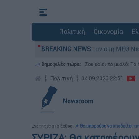
Πολιτική
Οικονομία
Ελ
ς 8 ημερών - Νοσηλευόταν στη ΜΕΘ Νεογνών
BREAKING NEWS:
δημοφιλές τώρα:
Σου καίει το μυαλό: Το 
┋
Πολιτική
┋
04.09.2023 22:51
Newsroom
Ενότητες στο άρθρο:
📌 Θα μπορούσε να υποδείξει τ
ΣΥΡΙΖΑ: Θα καταφέρουν