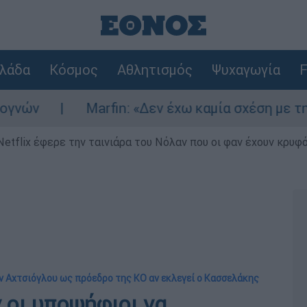
λάδα
Κόσμος
Αθλητισμός
Ψυχαγωγία
F
Marfin: «Δεν έχω καμία σχέση με την επίθεσ
Netflix έφερε την ταινιάρα του Νόλαν που οι φαν έχουν κρυφό
ην Αχτσιόγλου ως πρόεδρο της ΚΟ αν εκλεγεί ο Κασσελάκης
 οι υποψήφιοι να