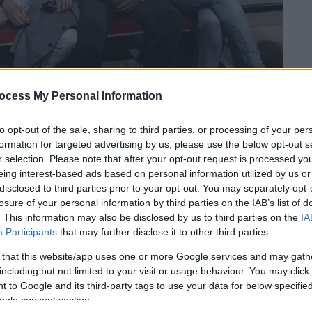
ocess My Personal Information
ΜΕ/ΛΙΑΚΟΣ ΓΙΑΝΝΗΣ)
to opt-out of the sale, sharing to third parties, or processing of your per
formation for targeted advertising by us, please use the below opt-out s
r selection. Please note that after your opt-out request is processed y
 το ΕΘΝΟΣ στη Google
eing interest-based ads based on personal information utilized by us or
disclosed to third parties prior to your opt-out. You may separately opt-
κή διαδικασία
του
ΣΥΡΙΖΑ
είναι
η
losure of your personal information by third parties on the IAB’s list of
ταφέρουν να
κινητοποιήσουν τον κόσμο
να
. This information may also be disclosed by us to third parties on the
IA
Participants
that may further disclose it to other third parties.
 that this website/app uses one or more Google services and may gath
including but not limited to your visit or usage behaviour. You may click 
 to Google and its third-party tags to use your data for below specifi
ogle consent section.