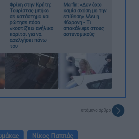
Φρίκη στην Κρήτη:
Marfin: «Δεν έχω
Τουρίστας μπήκε
καμία σχέση με την
σε κατάστημα και
επίθεση» λέει η
ρώτησε πόσο
46χρονη - Τι
«κοστίζει» ανήλικο
αποκάλυψε στους
κορίτσι για να
αστυνομικούς
ασελγήσει πάνω
του
επόμενο άρθρο
υμάκας
Νίκος Παππάς