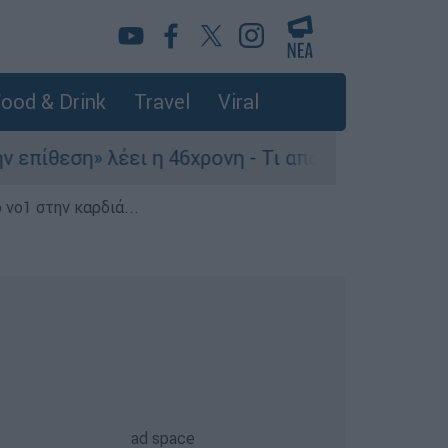
ood & Drink
Travel
Viral
η» λέει η 46χρονη - Τι αποκάλυψε στους αστυνομ
 νο1 στην καρδιά...