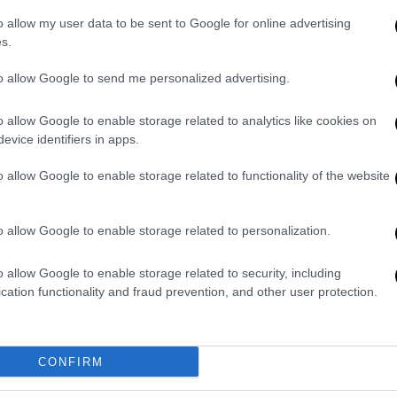
 συζήτηση,
για την αλλαγή ηγεσίας, εκεί που
o allow my user data to be sent to Google for online advertising
s.
 τις
Ευρωεκλογές
λέγοντας ότι, μέχρι τότε,
to allow Google to send me personalized advertising.
γμα ότι μπορεί να επιστρέψει σε προοπτική
ι μπροστά τα εθνικά ζητήματα
o allow Google to enable storage related to analytics like cookies on
ει στελέχη από την αριστερή πλευρά, ο
evice identifiers in apps.
ο 2026, ενώ
ο Στέφανος Τζουμάκας
την
ασσελάκης
λέει ότι, στην περίπτωση που
o allow Google to enable storage related to functionality of the website
α ενώ, αν εκλεγεί -και με δεδομένο ότι
ν είναι βουλευτής- θα μπορούσε, σύμφωνα με
o allow Google to enable storage related to personalization.
φη Αχτσιόγλου ως πρόεδρο της ΚΟ.
o allow Google to enable storage related to security, including
αφέρουν αυτά τα ζητήματα κα
ι πόσοι, τελικά,
cation functionality and fraud prevention, and other user protection.
ν ερχόμενη Κυριακή (10/09) στις
ικής αντιπολίτευσης.
CONFIRM