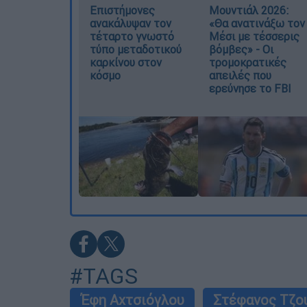
Επιστήμονες
Μουντιάλ 2026:
ανακάλυψαν τον
«Θα ανατινάξω τον
τέταρτο γνωστό
Μέσι με τέσσερις
τύπο μεταδοτικού
βόμβες» - Οι
καρκίνου στον
τρομοκρατικές
κόσμο
απειλές που
ερεύνησε το FBI
#TAGS
Έφη Αχτσιόγλου
Στέφανος Τζο