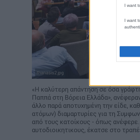
I want t
I want t
authenti
thanasis2.jpg
«Η καλύτερη απάντηση σε όσα γράφτη
Παππά στη Βόρεια Ελλάδα», ανέφεραν 
άλλο παρά αποτυχημένη την είδε, καθ
ατόμων) διαμαρτυρίες για τη Συμφω
από τους κατοίκους - όπως ανέφερε.
αυτοδιοικητικους, έκατσε στο τραπέζ