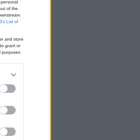
 personal
out of the
 downstream
B’s List of
er and store
to grant or
ed purposes