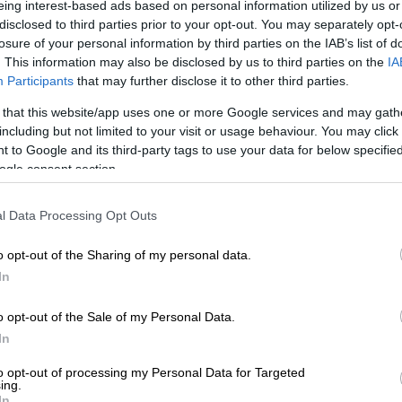
eing interest-based ads based on personal information utilized by us or
disclosed to third parties prior to your opt-out. You may separately opt-
losure of your personal information by third parties on the IAB’s list of
. This information may also be disclosed by us to third parties on the
IA
Participants
that may further disclose it to other third parties.
 that this website/app uses one or more Google services and may gath
including but not limited to your visit or usage behaviour. You may click 
 to Google and its third-party tags to use your data for below specifi
ogle consent section.
l Data Processing Opt Outs
 το ΕΘΝΟΣ στη Google
o opt-out of the Sharing of my personal data.
ε ο Υπουργός Ψηφιακής Πολιτικής,
In
κος Παππάς, χθεσινά (19/3) δημοσιεύματα
ρί ακύρωσης της παρουσίας του στη
o opt-out of the Sale of my Personal Data.
In
ε την εκδήλωση, αλλά, μάλιστα,
to opt-out of processing my Personal Data for Targeted
ing.
ρεκόρ. Στις 11.00 το πρωί της Τετάρτης
In