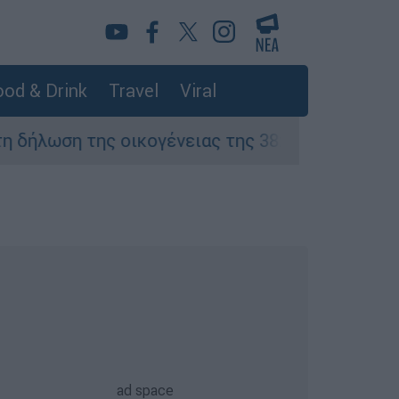
od & Drink
Travel
Viral
 της οικογένειας της 38χρονης Βρετανίδας πο