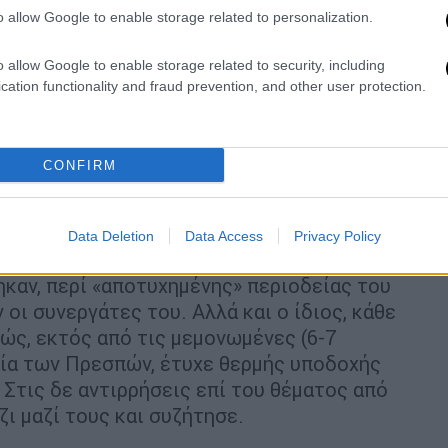
o allow Google to enable storage related to personalization.
o allow Google to enable storage related to security, including
cation functionality and fraud prevention, and other user protection.
CONFIRM
Data Deletion
Data Access
Privacy Policy
καν, περί «αποτυχημένης» περιοδείας του
οι συνεργάτες του. Αλλά και ο ίδιος, κάθε
ώς, εκτός από τις μεμονωμένες (6-7
νία των Πρεσπών, έτυχε θερμής υποδοχής
 Στις δε αντιρρήσεις επί του θέματος από
ι μαζί τους και συζήτησε.