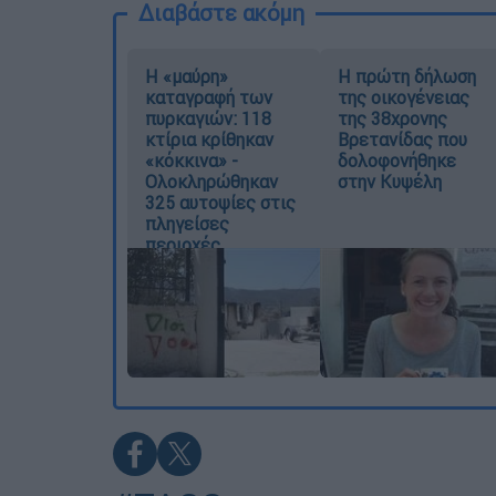
Διαβάστε ακόμη
Η «μαύρη»
Η πρώτη δήλωση
καταγραφή των
της οικογένειας
πυρκαγιών: 118
της 38χρονης
κτίρια κρίθηκαν
Βρετανίδας που
«κόκκινα» -
δολοφονήθηκε
Ολοκληρώθηκαν
στην Κυψέλη
325 αυτοψίες στις
πληγείσες
περιοχές