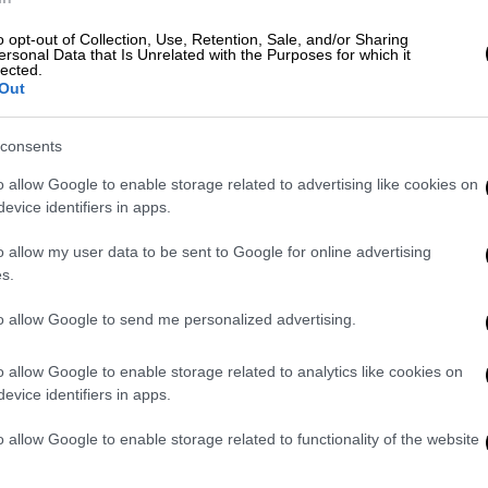
 Αθήνα, ψήφισε στις 15.00 στη Βουλή με
o opt-out of Collection, Use, Retention, Sale, and/or Sharing
 παρουσία) το νομοσχέδιο του Υπουργείου
ersonal Data that Is Unrelated with the Purposes for which it
lected.
ε για τη Βέροια, όπου έφτασε στις 8 το
Out
 εκδηλωση.
consents
o allow Google to enable storage related to advertising like cookies on
evice identifiers in apps.
o allow my user data to be sent to Google for online advertising
s.
to allow Google to send me personalized advertising.
o allow Google to enable storage related to analytics like cookies on
evice identifiers in apps.
o allow Google to enable storage related to functionality of the website