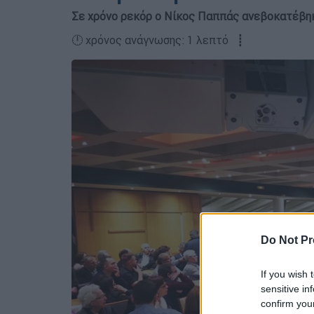
Σε χρόνο ρεκόρ ο Νίκος Παππάς ανεβοκατέβη
🕛 χρόνος ανάγνωσης: 1 λεπτό ┋
Do Not Pr
If you wish 
sensitive in
confirm you