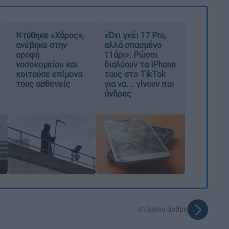
Ντύθηκε «Χάρος»,
«Όχι γκέι 17 Pro,
ανέβηκε στην
αλλά σπασμένο
οροφή
11άρι»: Ρώσοι
νοσοκομείου και
διαλύουν τα iPhone
κοιτούσε επίμονα
τους στο TikTok
τους ασθενείς
για να... γίνουν πιο
άνδρες
επόμενο άρθρο