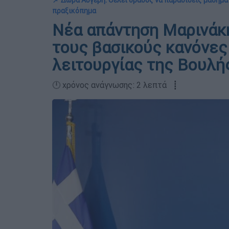
📌 Δώρα Αυγέρη: Θέλει θράσος να παραδίδεις μαθήμα
πραξικόπημα
Νέα απάντηση Μαρινάκη
τους βασικούς κανόνες
λειτουργίας της Βουλή
🕛 χρόνος ανάγνωσης: 2 λεπτά ┋