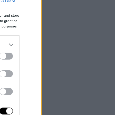
B’s List of
er and store
to grant or
ed purposes