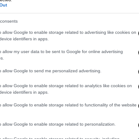
 στην παραγωγή της πολιτικής, και
Out
ία
», ανέφερε στη δήλωσή του ο πρόεδρος
ου κ. Μαρινάκη.
consents
ορίζοντας το δ.σ. της
ΑΔΑΕ
μαζί με τον
o allow Google to enable storage related to advertising like cookies on
evice identifiers in apps.
οσθέτει.
o allow my user data to be sent to Google for online advertising
ωπος από την πρωτοβουλία του ΣΥΡΙΖΑ
s.
ετάσχουν στην παραγωγή της πολιτικής,
ημοκρατία.
to allow Google to send me personalized advertising.
διορίζοντας το δ.σ. της ΑΔΑΕ μαζί με
o allow Google to enable storage related to analytics like cookies on
ηση.
evice identifiers in apps.
ς Κασσελάκης (@skasselakis)
o allow Google to enable storage related to functionality of the website
: Αμφισβητεί την
o allow Google to enable storage related to personalization.
ία
o allow Google to enable storage related to security, including