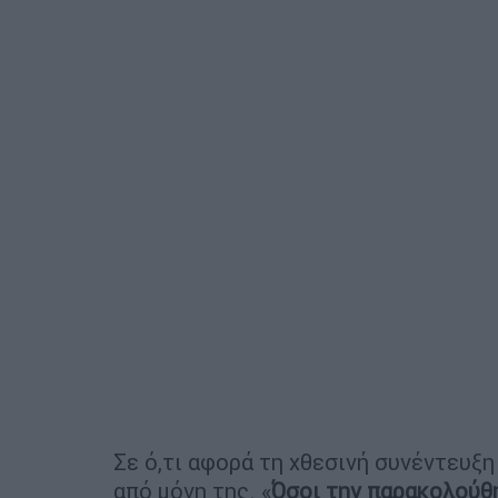
Σε ό,τι αφορά τη χθεσινή συνέντευξη
από μόνη της. «
Όσοι την παρακολούθ