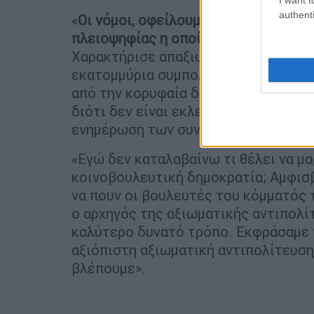
authenti
«
Οι νόμοι, οφείλουμε να το πούμε, ψ
πλειοψηφίας η οποία είναι η βασικό
Χαρακτήρισε απαξιωτικά χειροκροτη
εκατομμύρια συμπολίτες μας και αν
από την κορυφαία δημοκρατική διαδικ
διότι δεν είναι εκλεγμένος», είπε αρ
ενημέρωση των συντακτών και πρόσ
«Εγώ δεν καταλαβαίνω τι θέλει να μα
κοινοβουλευτική δημοκρατία; Αμφισβ
να πουν οι βουλευτές του κόμματός τ
ο αρχηγός της αξιωματικής αντιπολί
καλύτερο δυνατό τρόπο. Εκφράσαμε τ
αξιόπιστη αξιωματική αντιπολίτευση
βλέπουμε».