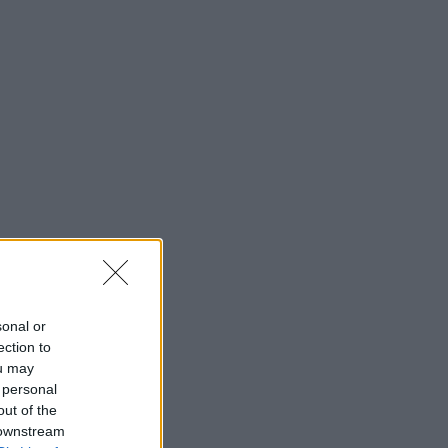
sonal or
ection to
ou may
 personal
out of the
 downstream