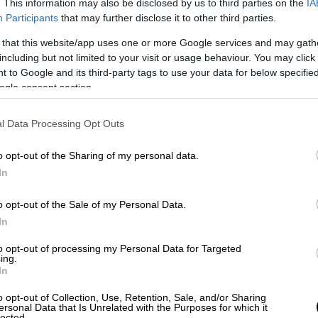
. This information may also be disclosed by us to third parties on the
IA
Participants
that may further disclose it to other third parties.
 that this website/app uses one or more Google services and may gath
including but not limited to your visit or usage behaviour. You may click 
 to Google and its third-party tags to use your data for below specifi
ogle consent section.
l Data Processing Opt Outs
o opt-out of the Sharing of my personal data.
In
ιπολίτευσης
o opt-out of the Sale of my Personal Data.
φοδρή αντιπαράθεση μεταξύ
In
αφορμή το βίντεο του
Στέφανου
to opt-out of processing my Personal Data for Targeted
 κόμματος της
αξιωματικής αντιπολίτευσης
ing.
In
τησης.
o opt-out of Collection, Use, Retention, Sale, and/or Sharing
ος από την πρωτοβουλία του
ΣΥΡΙΖΑ
να
ersonal Data that Is Unrelated with the Purposes for which it
lected.