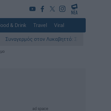
ood & Drink
Travel
Viral
ός στον Λυκαβηττό: Σορός σε προχωρημένη σήψ
σμο