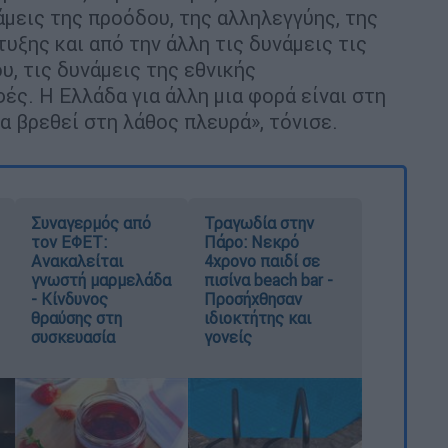
άμεις της προόδου, της αλληλεγγύης, της
υξης και από την άλλη τις δυνάμεις τις
υ, τις δυνάμεις της εθνικής
ές. Η Ελλάδα για άλλη μια φορά είναι στη
α βρεθεί στη λάθος πλευρά», τόνισε.
Συναγερμός από
Τραγωδία στην
τον ΕΦΕΤ:
Πάρο: Νεκρό
Ανακαλείται
4χρονο παιδί σε
γνωστή μαρμελάδα
πισίνα beach bar -
- Κίνδυνος
Προσήχθησαν
θραύσης στη
ιδιοκτήτης και
συσκευασία
γονείς