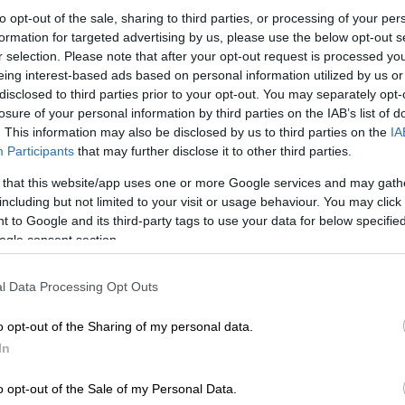
to opt-out of the sale, sharing to third parties, or processing of your per
formation for targeted advertising by us, please use the below opt-out s
κής περιχαράκωσης, ούτε ο φοβικός τρόπος
r selection. Please note that after your opt-out request is processed y
λειστων φρουρίων δεν οδηγεί πουθενά και
eing interest-based ads based on personal information utilized by us or
δύο πρόσωπα της Ευρώπης. Το ένα πρόσωπο
disclosed to third parties prior to your opt-out. You may separately opt-
ς να βρίσκεις δύσκολες συλλογικές λύσεις
losure of your personal information by third parties on the IAB’s list of
. This information may also be disclosed by us to third parties on the
IA
αι φοβικής Ευρώπης που οδηγεί σε
Participants
that may further disclose it to other third parties.
 that this website/app uses one or more Google services and may gath
 το Brexit πήραμε μια καθαρή απόφαση με
including but not limited to your visit or usage behaviour. You may click 
ση με τους νομικούς περιορισμούς που έχει
 to Google and its third-party tags to use your data for below specifi
ogle consent section.
ές ότι το Ηνωμένο Βασίλειο δεν μπορεί να
αφορά την οριστική Συμφωνία Αποχώρησης
l Data Processing Opt Outs
ής περιόδου για τις Ευρωεκλογές».
o opt-out of the Sharing of my personal data.
In
o opt-out of the Sale of my Personal Data.