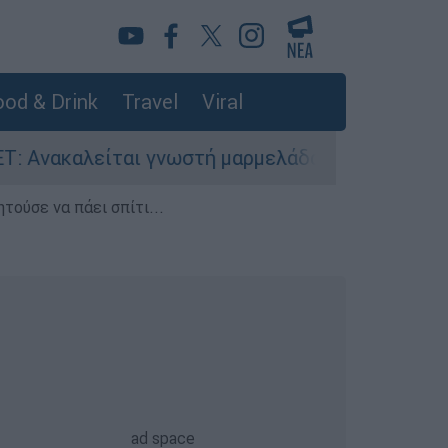
od & Drink
Travel
Viral
αι γνωστή μαρμελάδα - Κίνδυνος θραύσης στη σ
τούσε να πάει σπίτι...