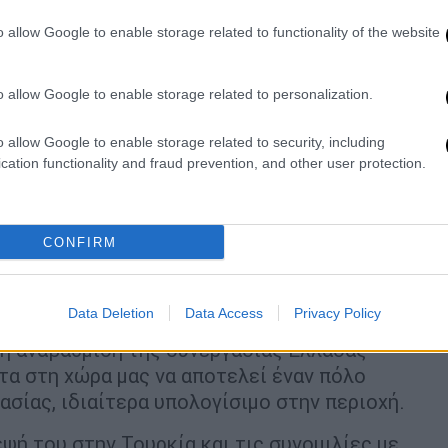
ση αν θα συμμετάσχει στις ευρωεκλογές ή
o allow Google to enable storage related to functionality of the website
α παίζει θετικό ρόλο και στην οικονομία
o allow Google to enable storage related to personalization.
λλάδα που κατάφερε να βγει από μια πολυετή
λέον από μέρος του προβλήματος έχει γένι
o allow Google to enable storage related to security, including
cation functionality and fraud prevention, and other user protection.
 στρατηγικό, σημαντικό ρόλο, ιδίως σε ότι
ιμάνι του Πειραιά».
CONFIRM
Data Deletion
Data Access
Privacy Policy
έφερε το κλίμα της συνάντησης στην
κή αναβάθμιση της συνεργασίας Ελλάδας
ητα στη χώρα μας να αποτελεί έναν πόλο
σίας, ιδιαίτερα υπολογίσιμο στην περιοχή.
εψή του στην Τουρκία και τις συνομιλίες με