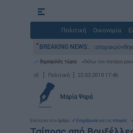
Πολιτική
Οικονομία
Ε
άσωσης - 254 πολίτες απομακρύνθηκαν διά θαλά
BREAKING NEWS:
δημοφιλές τώρα:
«Θέλω τον πατέρα μου»:
┋
Πολιτική
┋
22.03.2019 17:46
Μαρία Ψαρά
Ενότητες στο άρθρο:
📌 Ενημέρωσε για τις επαφές

Tσίπρας από Βρυξέλλες: