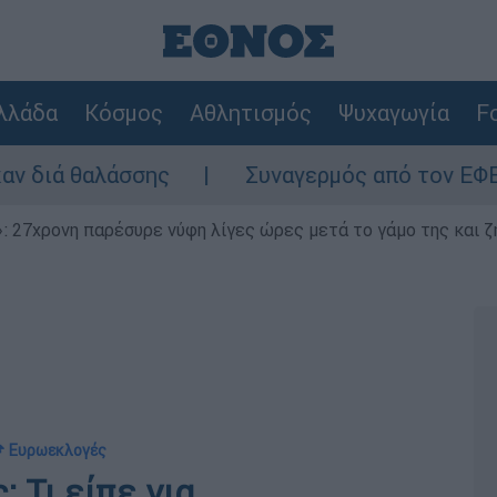
λλάδα
Κόσμος
Αθλητισμός
Ψυχαγωγία
Fo
σσης
Συναγερμός από τον ΕΦΕΤ: Ανακαλείτ
 27χρονη παρέσυρε νύφη λίγες ώρες μετά το γάμο της και ζη
 Ευρωεκλογές
 Τι είπε για