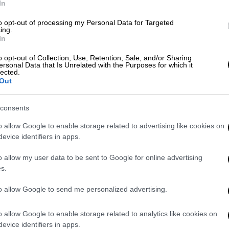
In
to opt-out of processing my Personal Data for Targeted
ing.
In
o opt-out of Collection, Use, Retention, Sale, and/or Sharing
ersonal Data that Is Unrelated with the Purposes for which it
lected.
Out
consents
o allow Google to enable storage related to advertising like cookies on
evice identifiers in apps.
o allow my user data to be sent to Google for online advertising
ραήλ
s.
ραήλ
to allow Google to send me personalized advertising.
μια διαδικασία νομικά δεσμευτική και να
ν ευρωεκλογών σε όλα τα κράτη μέλη της
o allow Google to enable storage related to analytics like cookies on
πριν ξεκινήσει η προεκλογική διαδικασία θα
evice identifiers in apps.