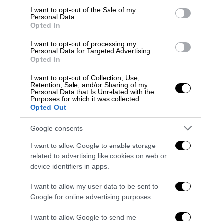
δικαίωμα ο πρόεδρος να κάνει. Αλλά, να σου
consent section.
I want to opt-out of the Sale of my
πω την αλήθεια», τόνισε και συμπλήρωσε:
Personal Data.
«παρακολουθώντας τη σημερινή αντίδραση,
Opted In
αλλά και την τοποθέτηση το τελευταίο
I want to opt-out of processing my
διάστημα, ειλικρινά λυπάμαι.
Λυπάμαι, γιατί
Personal Data for Targeted Advertising.
Opted In
αυτός ο χώρος απαξιώνεται
και φοβάμαι ότι
τελικά κινδυνεύει από την απαξίωση και τη
I want to opt-out of Collection, Use,
Retention, Sale, and/or Sharing of my
γελοιοποίηση».
Personal Data that Is Unrelated with the
Purposes for which it was collected.
Opted Out
«Από χθες έχουμε ένα γεγονός που
πραγματικά συνιστά κοσμογονία και δεν
Google consents
νιώθει ανάγκη να απαντήσει» υπογράμμισε,
I want to allow Google to enable storage
αναφορικά με τα δημοσιεύματα της
related to advertising like cookies on web or
«Εφημερίδας των Συντακτών» για τον κ.
device identifiers in apps.
Κασσελάκη
, συμπληρώνοντας ότι «στα 24
έχουμε διαμορφώσει μια άποψη» (σ.σ. ο
I want to allow my user data to be sent to
Google for online advertising purposes.
πρόεδρος του ΣΥΡΙΖΑ υποστήριξε ότι, στα
24 του, όταν έγραφε για απόλυση
I want to allow Google to send me