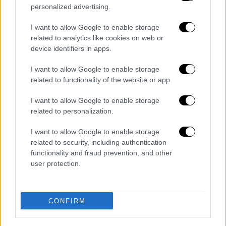
περισσότερων δημοσίων υπαλλήλων και
personalized advertising.
μείωση μισθών, δεν ήξερε ποιος ήταν).
I want to allow Google to enable storage
«Ο κ. Κασσελάκης γελοιοποιεί τον
ΣΥΡΙΖΑ
related to analytics like cookies on web or
device identifiers in apps.
μέρα με τη μέρα» σημείωσε και συνέχισε:
«Απορώ τι
άποψη έχει ο κ. Κασσελάκης
για
I want to allow Google to enable storage
τα τελευταία πέντε χρόνια στον ΣΥΡΙΖΑ, που
related to functionality of the website or app.
είναι μόλις ένα μήνα μέλος του κόμματος.
I want to allow Google to enable storage
Δεν ξέρω αν έχει καταλάβει πού βρίσκεται
related to personalization.
και αν έχει καταλάβει πού έχει εκλεγεί».
I want to allow Google to enable storage
Όσον αφορά στα επόμενα βήματα, όπως είπε,
related to security, including authentication
«θα αντισταθούμε και θα διεκδικήσουμε
functionality and fraud prevention, and other
αυτήν την ιστορική διαδρομή»,
καθώς «οι
user protection.
65.000 που τον ψήφισαν (σ.σ. τον κ.
Κασσελάκη) δεν ήξεραν ότι είναι υπέρ της
CONFIRM
καθήλωσης των μισθών».