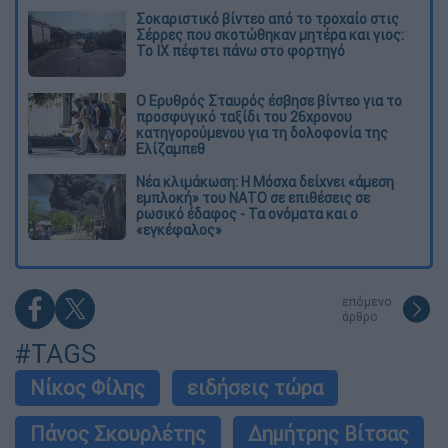
Σοκαριστικό βίντεο από το τροχαίο στις
Σέρρες που σκοτώθηκαν μητέρα και γιος:
Το ΙΧ πέφτει πάνω στο φορτηγό
Ο Ερυθρός Σταυρός έσβησε βίντεο για το
προσφυγικό ταξίδι του 26χρονου
κατηγορούμενου για τη δολοφονία της
Ελίζαμπεθ
Νέα κλιμάκωση: Η Μόσχα δείχνει «άμεση
εμπλοκή» του ΝΑΤΟ σε επιθέσεις σε
ρωσικό έδαφος - Τα ονόματα και ο
«εγκέφαλος»
επόμενο
άρθρο
#TAGS
Νίκος Φίλης
ειδήσεις τώρα
Πάνος Σκουρλέτης
Δημήτρης Βίτσας