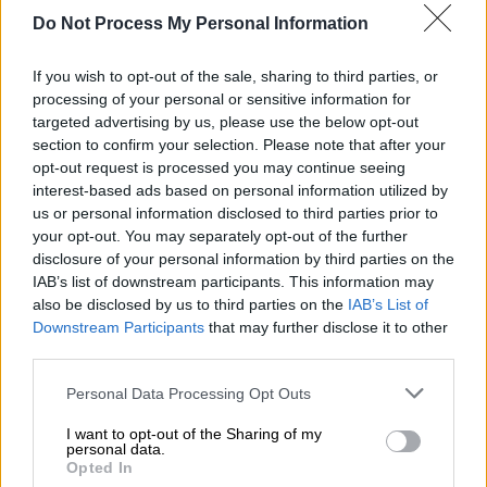
Πολιτική
|
23.10.2023 23:44
Do Not Process My Personal Information
Ραγδαίες εξελίξεις στον ΣΥΡΙΖΑ: Ο
Κασσελάκης δείχνει την έξοδο σε
If you wish to opt-out of the sale, sharing to third parties, or
Βίτσα, Σκουρλέτη και Φίλη -
processing of your personal or sensitive information for
«Επέλεξαν να θέσουν τον εαυτό τους
targeted advertising by us, please use the below opt-out
εκτός»
section to confirm your selection. Please note that after your
opt-out request is processed you may continue seeing
interest-based ads based on personal information utilized by
Πολιτική
|
24.10.2023 00:22
us or personal information disclosed to third parties prior to
ΣΥΡΙΖΑ: Η πρώτη αντίδραση του
your opt-out. You may separately opt-out of the further
disclosure of your personal information by third parties on the
Δημήτρη Βίτσα μετά τη διαγραφή
IAB’s list of downstream participants. This information may
του: «Μη δίνετε σημασία, η Αριστερά
also be disclosed by us to third parties on the
IAB’s List of
θα συνεχίσει»
Downstream Participants
that may further disclose it to other
third parties.
Please note that this website/app uses one or more Google
Personal Data Processing Opt Outs
services and may gather and store information including but
«Φαντάζομαι ότι αυτή είναι μία πρόταση
not limited to your visit or usage behaviour. You may click to
I want to opt-out of the Sharing of my
personal data.
προς την επιτροπή
δεοντολογίας
, που έχει
grant or deny consent to Google and its third-party tags to
Opted In
use your data for below specified purposes in below Google