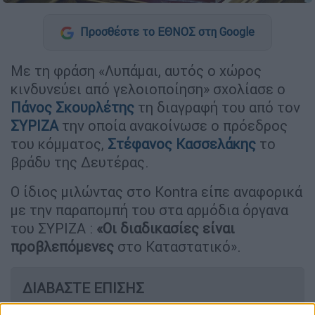
Προσθέστε το ΕΘΝΟΣ στη Google
Με τη φράση «Λυπάμαι, αυτός ο χώρος
κινδυνεύει από γελοιοποίηση» σχολίασε ο
Πάνος Σκουρλέτης
τη διαγραφή του από τον
ΣΥΡΙΖΑ
την οποία ανακοίνωσε ο πρόεδρος
του κόμματος,
Στέφανος Κασσελάκης
το
βράδυ της Δευτέρας.
Ο ίδιος μιλώντας στο Kontra είπε αναφορικά
με την παραπομπή του στα αρμόδια όργανα
του ΣΥΡΙΖΑ :
«Οι διαδικασίες είναι
προβλεπόμενες
στο Καταστατικό».
ΔΙΑΒΑΣΤΕ ΕΠΙΣΗΣ