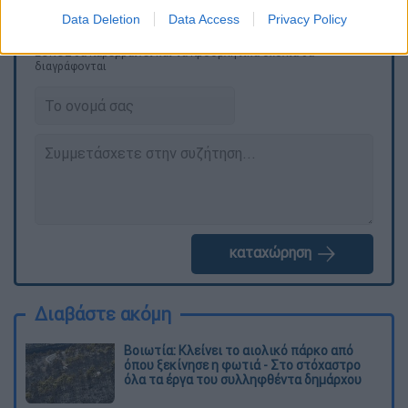
Data Deletion
Data Access
Privacy Policy
Τα σχολιά σας δημοσιεύονται άμεσα με δική σας ευθύνη. Το
ΕΘΝΟΣ θα παρεμβαίνει και τα προσβλητικά σχόλια θα
διαγράφονται
καταχώρηση
Διαβάστε ακόμη
Βοιωτία: Κλείνει το αιολικό πάρκο από
όπου ξεκίνησε η φωτιά - Στο στόχαστρο
όλα τα έργα του συλληφθέντα δημάρχου