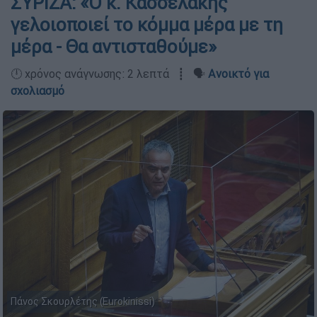
ΣΥΡΙΖΑ: «O κ. Κασσελάκης
γελοιοποιεί το κόμμα μέρα με τη
μέρα - Θα αντισταθούμε»
🕛 χρόνος ανάγνωσης: 2 λεπτά ┋ 🗣️
Ανοικτό για
σχολιασμό
Πάνος Σκουρλέτης (Eurokinissi)