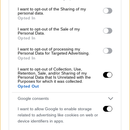
του Αλέξη Τσίπρα» τόνισε ο κ. Ρωμανός σε
services and may gather and store information including but
ανάρτησή του στα μέσα κοινωνικής
not limited to your visit or usage behaviour. You may click to
I want to opt-out of the Sharing of my
personal data.
grant or deny consent to Google and its third-party tags to
δικτύωσης και πρόσθεσε:
Opted In
use your data for below specified purposes in below Google
consent section.
I want to opt-out of the Sale of my
ΔΙΑΒΑΣΤΕ ΕΠΙΣΗΣ
Personal Data.
Opted In
Πολιτική
|
24.10.2023 15:44
I want to opt-out of processing my
Personal Data for Targeted Advertising.
Προμηνύεται περίοδος γεμάτη
Opted In
κραδασμούς στον ΣΥΡΙΖΑ: Στο
επίκεντρο η σιγή Αχτσιόγλου και ... η
I want to opt-out of Collection, Use,
Retention, Sale, and/or Sharing of my
«μητέρα των μαχών»
Personal Data that Is Unrelated with the
Purposes for which it was collected.
Opted Out
Google consents
«Πρόκειται για τον
ίδιο μηχανισμό
που όλα
I want to allow Google to enable storage
τα προηγούμενα χρόνια
οργάνωνε
related to advertising like cookies on web or
δολοφονίες χαρακτήρων
, διέσπειρε fake
device identifiers in apps.
news και δημιουργούσε υβριστικά hashtags.