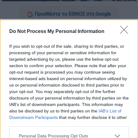
Προσθέστε το ΕΘΝΟΣ στη Google
Ο εκπρόσωπος της
Νέας
Do Not Process My Personal Information
Δημοκρατίας
,
Νίκος Ρωμανός
, κάλεσε τον
ΣΥΡΙΖΑ-ΠΣ
να τοποθετηθεί επί των
If you wish to opt-out of the sale, sharing to third parties, or
processing of your personal or sensitive information for
καταγγελιών του
Πάνου Σκουρλέτη
περί
targeted advertising by us, please use the below opt-out
«υπογείου μηχανισμού
μαύρης
section to confirm your selection. Please note that after your
προπαγάνδας
».
opt-out request is processed you may continue seeing
interest-based ads based on personal information utilized by
«Ο πρώην γραμματέας του ΣΥΡΙΖΑ Πάνος
us or personal information disclosed to third parties prior to
Σκουρλέτης αποκάλυψε σήμερα έναν
your opt-out. You may separately opt-out of the further
disclosure of your personal information by third parties on the
υπόγειο μηχανισμό
μαύρης προπαγάνδας και
IAB’s list of downstream participants. This information may
χειραγώγησης της κοινής γνώμης, στον
also be disclosed by us to third parties on the
IAB’s List of
οποίο
επώνυμοι αρθρογράφοι
εφημερίδων
Downstream Participants
that may further disclose it to other
διαχειρίζονταν δεκάδες λογαριασμούς στα
third parties.
social media, καθώς και τους λογαριασμούς
Please note that this website/app uses one or more Google
Personal Data Processing Opt Outs