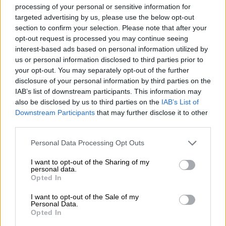
processing of your personal or sensitive information for
κεφάλαιο είναι εργαλείο μείωσης των
targeted advertising by us, please use the below opt-out
ανισοτήτων»! Άλλο χαρακτηριστικό
section to confirm your selection. Please note that after your
παράδειγμα η ετεροβαρής ανακοίνωση-θέση
opt-out request is processed you may continue seeing
interest-based ads based on personal information utilized by
για το Παλαιστινιακό με την οποία υπήρξε
us or personal information disclosed to third parties prior to
σχεδόν πλήρης ταύτιση με την κυβέρνηση.
your opt-out. You may separately opt-out of the further
disclosure of your personal information by third parties on the
Η παρούσα κατάσταση
άλλα μέλη τα οδηγεί
IAB’s list of downstream participants. This information may
στην παραίτηση και άλλα στην
also be disclosed by us to third parties on the
IAB’s List of
αποστράτευση και στην αδράνεια.
Ο ενεργός
Downstream Participants
that may further disclose it to other
κόσμος του ΣΥΡΙΖΑ και οι ανένταχτοι φίλοι
third parties.
του δυσκολεύονται πια να αναγνωρίσουν τον
Please note that this website/app uses one or more Google
Personal Data Processing Opt Outs
εαυτό τους στο κόμμα. Οι παρακάτω
services and may gather and store information including but
not limited to your visit or usage behaviour. You may click to
I want to opt-out of the Sharing of my
υπογράφουσες και υπογράφοντες θέλουμε
personal data.
grant or deny consent to Google and its third-party tags to
διακαώς να ηττηθεί ο Μητσοτάκης και η
Opted In
use your data for below specified purposes in below Google
κυβέρνηση της ΝΔ. Αντίπαλος όμως της
consent section.
I want to opt-out of the Sale of my
Δεξιάς είναι η Αριστερά. Για τον λόγο αυτό
Personal Data.
Opted In
απαιτείται να γίνει αυτό που ο ΣΥΡΙΖΑ-ΠΣ