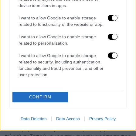
και θα επικαιροποιηθούν εκ νέου τα ουσιώδη
device identifiers in apps.
για την πολιτική μας φυσιογνωμία και
I want to allow Google to enable storage
προοπτική. Διατηρούμε την αμφιβολία αν οι
related to functionality of the website or app.
σημερινοί διαχειριστές του κόμματος θα το
επιτρέψουν. Δεν είμαστε βέβαιοι ότι ο
I want to allow Google to enable storage
related to personalization.
πολιτικός κατήφορος μπορεί να αναστραφεί.
Αξίζει όμως να το παλέψουμε για το κόμμα
I want to allow Google to enable storage
που αγαπάμε, για το κόμμα που κάποτε
related to security, including authentication
εμπιστεύτηκαν τα λαϊκά στρώματα.
functionality and fraud prevention, and other
user protection.
Στο μεταξύ δεν είμαστε αδρανείς. Τα
πολιτικο-ιδεολογικά διακυβεύματα που
συνόδευσαν την προεδρική εκλογή έφεραν
CONFIRM
κοντά στο κόμμα πολλούς
ενεργούς πολίτες
που νοιάζονται και πονάνε την Αριστερά.
Data Deletion
Data Access
Privacy Policy
Πολλοί ανένταχτοι μας παρακολουθούν με
ενδιαφέρον και αγωνία. Μαζί τους (από