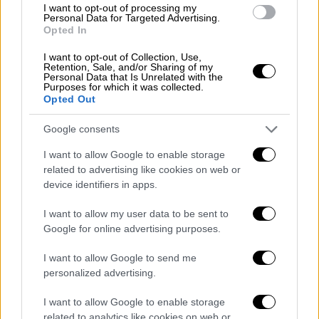
δεν κάνει: να τεθεί η αριστερή ατζέντα στην
I want to opt-out of processing my
Personal Data for Targeted Advertising.
πολιτική ζωή και να διεκδικηθεί εκ νέου η
Opted In
απωλεσθείσα ιδεολογική ηγεμονία της
I want to opt-out of Collection, Use,
Αριστεράς στην κοινωνία.
Retention, Sale, and/or Sharing of my
Personal Data that Is Unrelated with the
Purposes for which it was collected.
Οι παρακάτω
υπογράφουσες και
Opted Out
υπογράφοντες βρισκόμαστε σε μια ενεργή
αναμονή.
Αναμένουμε και επιθυμούμε να
Google consents
εκκινήσουν και να λειτουργήσουν όλες οι
I want to allow Google to enable storage
διαδικασίες της εσωκομματικής
related to advertising like cookies on web or
δημοκρατίας (π.χ. Ο.Μ. και θεματικές) καθώς
device identifiers in apps.
και όλα τα αντιπροσωπευτικά όργανα, ώστε
I want to allow my user data to be sent to
να καταστεί δυνατή μια ουσιαστική πολιτική
Google for online advertising purposes.
συζήτηση. Η ψηφοφορία μόνο δεν είναι
δημοκρατία. Οι δημοκρατικές διαδικασίες
I want to allow Google to send me
personalized advertising.
εκκινούν με συνέλευση. Επίσης να
οργανωθεί σύντομα ένα ουσιαστικό και
I want to allow Google to enable storage
δημοκρατικό συνέδριο όπου θα συζητηθούν
related to analytics like cookies on web or