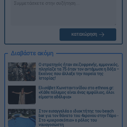
καταχώρηση
Διαβάστε ακόμη
O στρατηγός ήταν σχιζοφρενής, εμμονικός,
πλησίαζε τα 75 όταν τον αντάμωσε η δόξα –
Εκείνος που άλλαξε την πορεία της
Ιστορίας!
Ελισάβετ Κωνσταντινίδου στο ethnos.gr:
«Κάθε πόλεμος είναι ένας εμφύλιος, όλοι
είμαστε αδέλφια»
Στον εισαγγελέα ο ιδιοκτήτης του beach
bar για τον θάνατο του 4χρονου στην Πάρο -
Στο «μικροσκόπιο» ο ρόλος του
ναυαγοσώστη