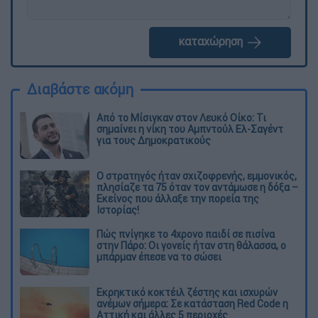
καταχώρηση
Διαβάστε ακόμη
Από το Μίσιγκαν στον Λευκό Οίκο: Τι
σημαίνει η νίκη του Αμπντούλ Ελ-Σαγέντ
για τους Δημοκρατικούς
O στρατηγός ήταν σχιζοφρενής, εμμονικός,
πλησίαζε τα 75 όταν τον αντάμωσε η δόξα –
Εκείνος που άλλαξε την πορεία της
Ιστορίας!
Πώς πνίγηκε το 4χρονο παιδί σε πισίνα
στην Πάρο: Οι γονείς ήταν στη θάλασσα, ο
μπάρμαν έπεσε να το σώσει
Εκρηκτικό κοκτέιλ ζέστης και ισχυρών
ανέμων σήμερα: Σε κατάσταση Red Code η
Αττική και άλλες 5 περιοχές