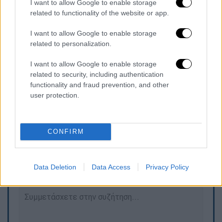
I want to allow Google to enable storage
related to functionality of the website or app.
«
Στο τέλος, συζητήσαμε για την ευρύτερη
κατάσταση στη Μέση Ανατολή
, για την Χαμάς
I want to allow Google to enable storage
και τις τρομοκρατικές επιθέσεις εναντίον
related to personalization.
του Ισραήλ, αλλά και την ανάγκη της κατά το
I want to allow Google to enable storage
δυνατόν γρηγορότερης εξομάλυνσης της
related to security, including authentication
κατάστασης», ανέφερε καταληκτικά ο Νίκος
functionality and fraud prevention, and other
Δένδιας
user protection.
CONFIRM
Τα σχολιά σας δημοσιεύονται άμεσα με δική σας ευθύνη. Το
ΕΘΝΟΣ θα παρεμβαίνει και τα προσβλητικά σχόλια θα
διαγράφονται
Data Deletion
Data Access
Privacy Policy