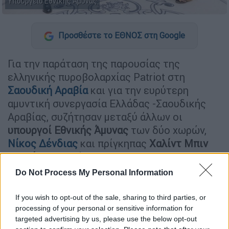
Υπουργείο Εθνικής Άμυνας
Προσθέστε το ΕΘΝΟΣ στη Google
Για την παράταση της παρουσίας της
ελληνικής πυροβολαρχίας Patriot στη
Σαουδική Αραβία
και για την ευρύτερη
αμυντική συνεργασία Ελλάδας -Σαουδικής
Αραβίας, συζήτησαν μεταξύ άλλων οι
υπουργοί
Εθνικής Άμυνας
των δύο χωρών,
Νίκος Δένδιας
και πρίγκηπας
Χαλίντ Μπιν
Σαλμάν
, στο Ριάντ .
Do Not Process My Personal Information
Ο κ. Δένδιας μετά τη συνάντηση με τον
ομόλογό του στο Ριάντ είπε: «Είχα την
If you wish to opt-out of the sale, sharing to third parties, or
ευκαιρία να συναντήσω τον Σαουδάραβα
processing of your personal or sensitive information for
ομόλογό μου, τον Πρίγκηπα Khalid bin
targeted advertising by us, please use the below opt-out