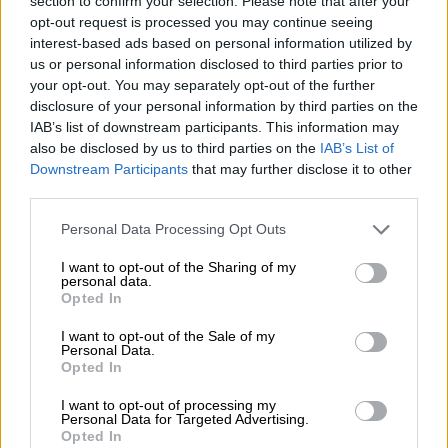
Salman. Συζητήσαμε κατ’ αρχάς για την
section to confirm your selection. Please note that after your
opt-out request is processed you may continue seeing
παράταση της ελληνικής παρουσίας στο
interest-based ads based on personal information utilized by
Βασίλειο».
us or personal information disclosed to third parties prior to
your opt-out. You may separately opt-out of the further
«
Ως γνωστόν, η Ελλάδα, με μία Συστοιχία
disclosure of your personal information by third parties on the
Πυραύλων “Patriot”, συμμετέχει στην
IAB’s list of downstream participants. This information may
αεράμυνα του Βασιλείου
, αλλά οφείλω να πω
also be disclosed by us to third parties on the
IAB’s List of
Downstream Participants
that may further disclose it to other
προσφέρει και στην ευρύτερη ενεργειακή
third parties.
ασφάλεια, γιατί προστατεύει τις
πετρελαιοπαραγωγικές εγκαταστάσεις της
Please note that this website/app uses one or more Google
Personal Data Processing Opt Outs
services and may gather and store information including but
Σαουδικής Αραβίας που είναι σημαντικές και
not limited to your visit or usage behaviour. You may click to
I want to opt-out of the Sharing of my
για την ενεργειακή ασφάλεια της Ελλάδας»,
personal data.
grant or deny consent to Google and its third-party tags to
Opted In
πρόσθεσε ο Έλληνας υπουργός Άμυνας.
use your data for below specified purposes in below Google
consent section.
I want to opt-out of the Sale of my
Personal Data.
Opted In
I want to opt-out of processing my
Personal Data for Targeted Advertising.
Opted In