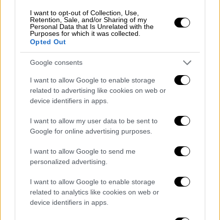
I want to opt-out of Collection, Use,
Retention, Sale, and/or Sharing of my
Personal Data that Is Unrelated with the
Purposes for which it was collected.
Opted Out
Google consents
«Από εκεί και πέρα, συζητήσαμε για την
I want to allow Google to enable storage
ευρύτερη αμυντική μας συνεργασία, για τις
related to advertising like cookies on web or
κοινές ασκήσεις
μεταξύ των
Ενόπλων
device identifiers in apps.
Δυνάμεων
του Βασιλείου και της
Ελληνικής
I want to allow my user data to be sent to
Δημοκρατίας
, αλλά είχα και την ευκαιρία να
Google for online advertising purposes.
προσκαλέσω τη Σαουδική Αραβία να
συμμετάσχει στο νέο οικοσύστημα
I want to allow Google to send me
personalized advertising.
καινοτομίας και αμυντικών βιομηχανιών και
επιχειρήσεων που οργανώνουμε στην
I want to allow Google to enable storage
Ελλάδα. Πιστεύω ότι υπάρχει πολύ μεγάλο
related to analytics like cookies on web or
έδαφος περαιτέρω σύσφιξης των σχέσεων
device identifiers in apps.
μας», συμπλήρωσε.