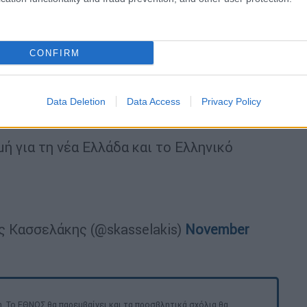
ετηρία, για να χτίσουμε το αύριο: Ένα
ν που να λειτουργούν, και κοινωνικής
CONFIRM
νούν από κόσκινο, την ώρα που για
 υπάρχει απόλυτη μιντιακή στήριξη ή
Data Deletion
Data Access
Privacy Policy
ή για τη νέα Ελλάδα και το Ελληνικό
ος Κασσελάκης (@skasselakis)
November
. Το ΕΘΝΟΣ θα παρεμβαίνει και τα προσβλητικά σχόλια θα