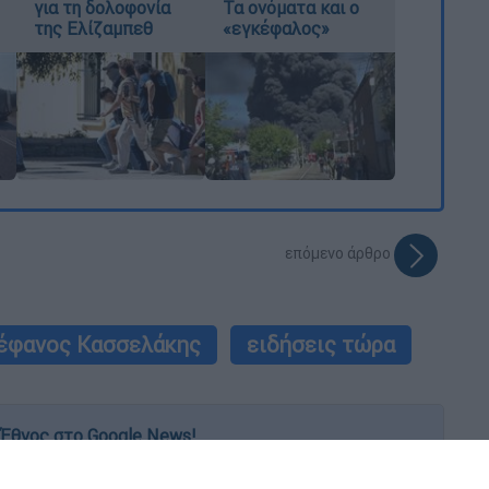
για τη δολοφονία
Τα ονόματα και ο
της Ελίζαμπεθ
«εγκέφαλος»
επόμενο άρθρο
έφανος Κασσελάκης
ειδήσεις τώρα
Έθνος στο Google News!
 λεπτό, με την υπογραφή του www.ethnos.gr