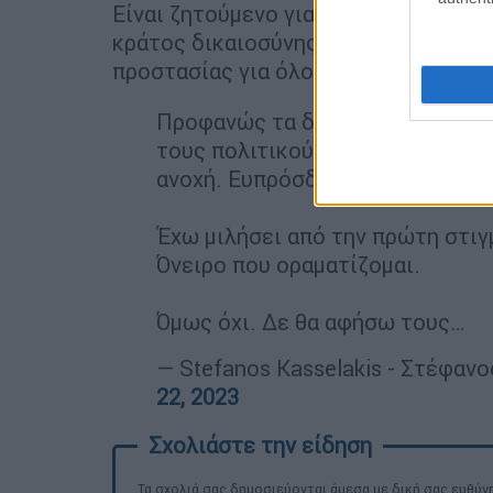
Είναι ζητούμενο για μένα εκείνη η αφ
κράτος δικαιοσύνης, ισότητας, θεσμώ
προστασίας για όλους.
Προφανώς τα δικά μου λόγια περ
τους πολιτικούς μου αντιπάλους
ανοχή. Ευπρόσδεκτο.
Έχω μιλήσει από την πρώτη στιγμ
Όνειρο που οραματίζομαι.
Όμως όχι. Δε θα αφήσω τους…
— Stefanos Kasselakis - Στέφαν
22, 2023
Τα σχολιά σας δημοσιεύονται άμεσα με δική σας ευθύνη