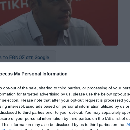
 το ΕΘΝΟΣ στη Google
πε στο
Thessaloniki
Summit
απάντησε ο
ocess My Personal Information
σσελάκης
μέσω ανάρτησής του κάνοντας
, την ώρα που για τους πολιτικούς μου
to opt-out of the sale, sharing to third parties, or processing of your per
formation for targeted advertising by us, please use the below opt-out s
 στήριξη ή ανοχή». Ο ίδιος τόνισε ότι «έχω
r selection. Please note that after your opt-out request is processed y
 νέα
Ελλάδα
και το Ελληνικό Όνειρο που
eing interest-based ads based on personal information utilized by us or
έα Δημοκρατίσα λέγοντας «δε θα αφήσω
disclosed to third parties prior to your opt-out. You may separately opt-
ώρα που οι αληθινοί μπαχαλάκηδες είναι
losure of your personal information by third parties on the IAB’s list of
. This information may also be disclosed by us to third parties on the
IA
θέτουν την κοινωνία».