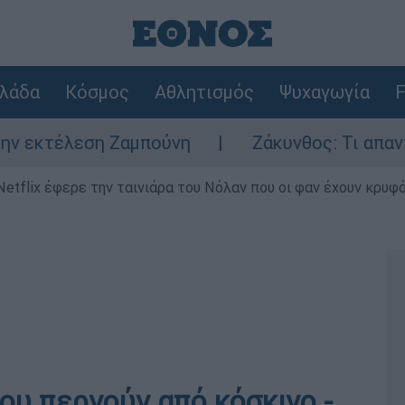
λάδα
Κόσμος
Αθλητισμός
Ψυχαγωγία
F
εση Ζαμπούνη
Ζάκυνθος: Τι απαντά η ΕΛΑΣ
Netflix έφερε την ταινιάρα του Νόλαν που οι φαν έχουν κρυφό
ου περνούν από κόσκινο -