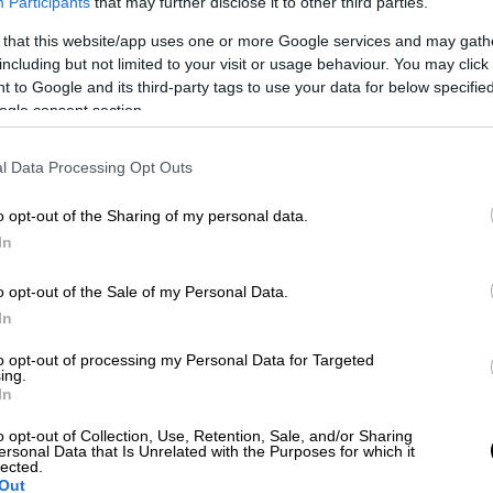
Participants
that may further disclose it to other third parties.
χτηκε σφοδρή κριτική για την φράση που
 that this website/app uses one or more Google services and may gath
ν παλιά
νοικοκυρεμένη
Ελλάδα. Στην Ελλάδα
including but not limited to your visit or usage behaviour. You may click 
καθαρό, τηρούσε τους κανόνες, τους νόμους
 to Google and its third-party tags to use your data for below specifi
ogle consent section.
».
l Data Processing Opt Outs
 από κόσκινο, την ώρα που για τους
o opt-out of the Sharing of my personal data.
πόλυτη μιντιακή στήριξη ή ανοχή.
In
o opt-out of the Sale of my Personal Data.
α τη νέα Ελλάδα και το Ελληνικό Όνειρο
In
to opt-out of processing my Personal Data for Targeted
ing.
In
ρηδες» στη Δεξιά, την ώρα που οι αληθινοί
υβερνούν και αποσυνθέτουν την κοινωνία.
o opt-out of Collection, Use, Retention, Sale, and/or Sharing
ersonal Data that Is Unrelated with the Purposes for which it
lected.
’ όλα οι άνθρωποι του μόχθου και της
Out