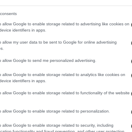
ι της ευθύνης.
consents
άνδα τόσων ετών θα σπάσουν.
o allow Google to enable storage related to advertising like cookies on
 φύγουμε προς τα μπρος, κι αυτό είναι μία
evice identifiers in apps.
οια στιγμή -στα χρόνια του ‘80 και του ‘90-
o allow my user data to be sent to Google for online advertising
ωνία μας.
s.
τωναν για το ποδόσφαιρο».
to allow Google to send me personalized advertising.
 δολοφονούσαν τον Ζακ.
 μαθήτριας δε θα βιντεοσκοπούσαν τον
o allow Google to enable storage related to analytics like cookies on
evice identifiers in apps.
 φτάσαμε σε έναν βαθμό αλληλεγγύης που
o allow Google to enable storage related to functionality of the website
τερα ήρθε η κρίση, η διάλυση του
ρφής Ακροδεξιάς, το μίσος προς τους
o allow Google to enable storage related to personalization.
ρέας που παρακολουθεί, υποκλέπτει και
o allow Google to enable storage related to security, including
cation functionality and fraud prevention, and other user protection.