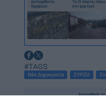
συλληφθέντα
Το ΙΧ πέφτει πάνω
δημάρχου
στο φορτηγό
#TAGS
Νέα Δημοκρατία
ΣΥΡΙΖΑ
Στ
Ακολούθησε το 
Live όλες οι εξελίξεις λεπτό προς