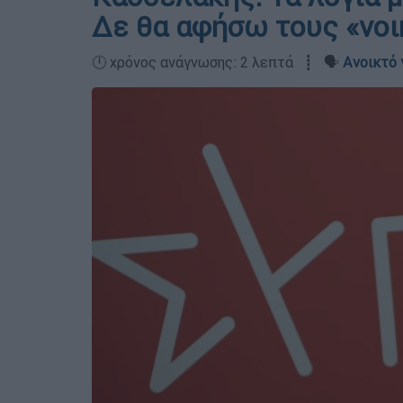
Δε θα αφήσω τους «νοι
🕛 χρόνος ανάγνωσης: 2 λεπτά ┋ 🗣️
Ανοικτό 