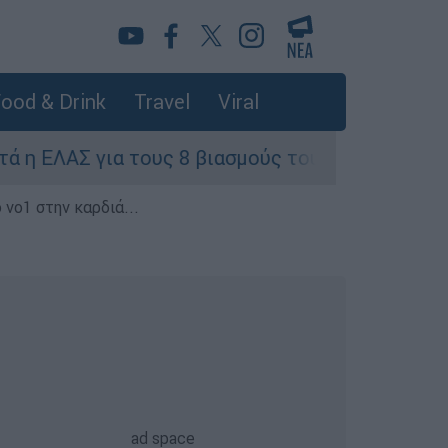
ood & Drink
Travel
Viral
 για τους 8 βιασμούς τουριστριών - «Μόνο 3 πε
 νο1 στην καρδιά...