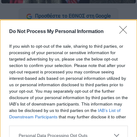
Προσθέστε το ΕΘΝΟΣ στη Google
Do Not Process My Personal Information
Τον
βαθύ
σεβασμό του στον
σπουδαίο
συγγραφέα
εκφράζει το
ΠΑΣΟΚ -ΚΙΝΑΛ
στο
If you wish to opt-out of the sale, sharing to third parties, or
συλληπτήριο μήνυμα για τον
θάνατο
processing of your personal or sensitive information for
του
Βασίλη Βασιλικού
.
targeted advertising by us, please use the below opt-out
section to confirm your selection. Please note that after your
«Άφησε
μοναδικό στίγμα
στον χώρο των
opt-out request is processed you may continue seeing
Γραμμάτων και των Τεχνών, με τα
βιβλία
του
interest-based ads based on personal information utilized by
να
μεταφράζονται σε 33 γλώσσες
σε όλον
us or personal information disclosed to third parties prior to
your opt-out. You may separately opt-out of the further
τον κόσμο, καθιστώντας τον έναν από τους
disclosure of your personal information by third parties on the
πιο μεταφρασμένους Έλληνες συγγραφείς με
IAB’s list of downstream participants. This information may
παγκόσμια αναγνώριση», επισημαίνει το
also be disclosed by us to third parties on the
IAB’s List of
ΠΑΣΟΚ-ΚΙΝΑΛ
.
Downstream Participants
that may further disclose it to other
third parties.
«Τα έργα του διατρέχουν τη
νεότερη
Please note that this website/app uses one or more Google
Personal Data Processing Opt Outs