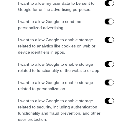
I want to allow my user data to be sent to
επισημαίνει ότι επρόκειτο για έναν «βαθιά
Google for online advertising purposes.
δημοκράτη» και «ενεργό πολίτη» που
«αφήνει μία
πολύτιμη παρακαταθήκη
για τις
I want to allow Google to send me
επόμενες γενιές Ελλήνων και θα
personalized advertising.
μνημονεύεται για πάντα».
I want to allow Google to enable storage
related to analytics like cookies on web or
device identifiers in apps.
Τα σχολιά σας δημοσιεύονται άμεσα με δική σας ευθύνη. Το
I want to allow Google to enable storage
ΕΘΝΟΣ θα παρεμβαίνει και τα προσβλητικά σχόλια θα
διαγράφονται
related to functionality of the website or app.
I want to allow Google to enable storage
related to personalization.
I want to allow Google to enable storage
related to security, including authentication
functionality and fraud prevention, and other
user protection.
καταχώρηση