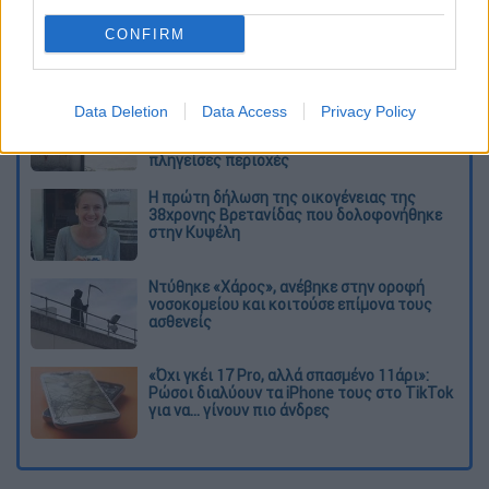
CONFIRM
Διαβάστε ακόμη
Η «μαύρη» καταγραφή των πυρκαγιών: 118
Data Deletion
Data Access
Privacy Policy
κτίρια κρίθηκαν «κόκκινα» -
Ολοκληρώθηκαν 325 αυτοψίες στις
πληγείσες περιοχές
Η πρώτη δήλωση της οικογένειας της
38χρονης Βρετανίδας που δολοφονήθηκε
στην Κυψέλη
Ντύθηκε «Χάρος», ανέβηκε στην οροφή
νοσοκομείου και κοιτούσε επίμονα τους
ασθενείς
«Όχι γκέι 17 Pro, αλλά σπασμένο 11άρι»:
Ρώσοι διαλύουν τα iPhone τους στο TikTok
για να... γίνουν πιο άνδρες