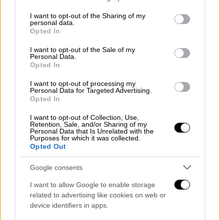
ελληνική ιστορία
και απέδωσαν τη
services and may gather and store information including but
συλλογική συνείδηση
για κρίσιμα γεγονότα.
not limited to your visit or usage behaviour. You may click to
I want to opt-out of the Sharing of my
personal data.
Η "Τριλογία", το ”Ζ” για τη δολοφονία του
grant or deny consent to Google and its third-party tags to
Opted In
use your data for below specified purposes in below Google
βουλευτή της ΕΔΑ ΓρήγορηΛαμπράκη,
consent section.
I want to opt-out of the Sale of my
αποτελούν λογοτεχνικά ορόσημα σε μια
Personal Data.
συγγραφική διαδρομή, που πλούτισε τον
Opted In
ελληνικό πολιτισμό», συμπληρώνει.
I want to opt-out of processing my
Personal Data for Targeted Advertising.
Opted In
ΔΙΑΒΑΣΤΕ ΕΠΙΣΗΣ
I want to opt-out of Collection, Use,
Retention, Sale, and/or Sharing of my
Πολιτισμός
|
30.11.2023 13:09
Personal Data that Is Unrelated with the
Purposes for which it was collected.
Πέθανε ο σπουδαίος συγγραφέας
Opted Out
Βασίλης Βασιλικός
Google consents
I want to allow Google to enable storage
related to advertising like cookies on web or
Καταλήγοντας το ΠΑΣΟΚ-ΚΙΝΑΛ εκφράζει τα
device identifiers in apps.
βαθιά συλλυπητήρια στους οικείους του και