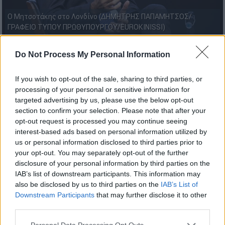
Ο Μητσοτάκης στο Λονδίνο (ΔΗΜΗΤΡΗΣ ΠΑΠΑΜΗΤΣΟΣ/
ΓΡΑΦΕΙΟ ΤΥΠΟΥ ΠΡΩΘΥΠΟΥΡΓΟΥ/EUROKINISSI)
Do Not Process My Personal Information
Προσθέστε το ΕΘΝΟΣ στη Google
If you wish to opt-out of the sale, sharing to third parties, or
Τη θλίψη του για την απώλεια του
Ζακ
processing of your personal or sensitive information for
Ντελόρ
, ενός «πρωτεργάτη της ενότητας
targeted advertising by us, please use the below opt-out
section to confirm your selection. Please note that after your
της Ευρώπης» και ενός ηγέτη που εξέφρασε
opt-out request is processed you may continue seeing
την αλληλεγγύη του προς την Ελλάδα
σε
interest-based ads based on personal information utilized by
κάθε δύσκολη στιγμή της
, όπως σημείωσε
us or personal information disclosed to third parties prior to
χαρακτηριστικά, εκφράζει με γραπτή του
your opt-out. You may separately opt-out of the further
disclosure of your personal information by third parties on the
δήλωση ο πρωθυπουργός,
Κυριάκος
IAB’s list of downstream participants. This information may
Μητσοτάκης
.
also be disclosed by us to third parties on the
IAB’s List of
Downstream Participants
that may further disclose it to other
Ολόκληρη η δήλωση του
third parties.
πρωθυπουργού, Κυριάκου
Please note that this website/app uses one or more Google