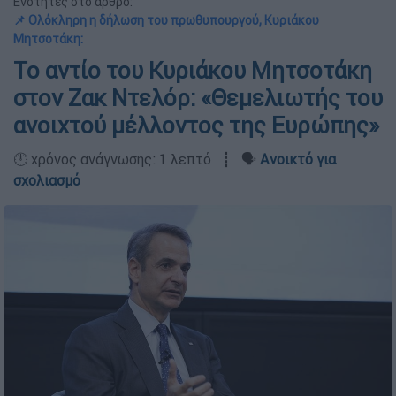
Ενότητες στο άρθρο:
📌 Ολόκληρη η δήλωση του πρωθυπουργού, Κυριάκου
Μητσοτάκη:
Το αντίο του Κυριάκου Μητσοτάκη
στον Ζακ Ντελόρ: «Θεμελιωτής του
ανοιχτού μέλλοντος της Ευρώπης»
🕛 χρόνος ανάγνωσης: 1 λεπτό ┋ 🗣️
Ανοικτό για
σχολιασμό