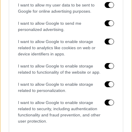
I want to allow my user data to be sent to
Οι Έλληνες δεν ξεχνούν τη συμπαράσταση
Google for online advertising purposes.
και την
αλληλεγγύη
του σε κάθε
δύσκολη
στιγμή της χώρας
. Εκ μέρους όλων τους,
I want to allow Google to send me
personalized advertising.
εκφράζω τη θλίψη μου για την απώλειά του».
I want to allow Google to enable storage
related to analytics like cookies on web or
device identifiers in apps.
Τα σχολιά σας δημοσιεύονται άμεσα με δική σας ευθύνη. Το
ΕΘΝΟΣ θα παρεμβαίνει και τα προσβλητικά σχόλια θα
διαγράφονται
I want to allow Google to enable storage
related to functionality of the website or app.
I want to allow Google to enable storage
related to personalization.
I want to allow Google to enable storage
related to security, including authentication
functionality and fraud prevention, and other
user protection.
καταχώρηση