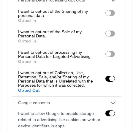
Personal Data Processing Opt Outs
Μητσοτάκη:
services and may gather and store information including but
not limited to your visit or usage behaviour. You may click to
I want to opt-out of the Sharing of my
«Η Ευρώπη αποχαιρετά έναν
αληθινό
personal data.
grant or deny consent to Google and its third-party tags to
Opted In
πρωτεργάτη της ενότητάς της
. Και η Ελλάδα
use your data for below specified purposes in below Google
έναν ειλικρινή φίλο, οι πρωτοβουλίες του
consent section.
I want to opt-out of the Sale of my
Personal Data.
οποίου βοήθησαν και τη δική της εθνική
Opted In
πρόοδο.
I want to opt-out of processing my
Personal Data for Targeted Advertising.
Ο
Ζακ Ντελόρ, υπήρξε ένας οραματιστής
Opted In
ηγέτης
, όσο και ένας ρεαλιστής πολιτικός
I want to opt-out of Collection, Use,
που προώθησε την ευρωπαϊκή ιδέα, το κοινό
Retention, Sale, and/or Sharing of my
νόμισμα και την ασφάλεια της Ένωσής μας.
Personal Data that Is Unrelated with the
Purposes for which it was collected.
Ταυτόχρονα, όμως, υπηρέτησε επίμονα την
Opted Out
οικονομική σύγκλιση των κοινωνιών της.
Google consents
Δεν υπήρξε, λοιπόν, μόνο ένας απ' τους πιο
ξεχωριστούς ηγέτες της ηπείρου μας
. Αλλά
I want to allow Google to enable storage
ένας μοναδικός θεμελιωτής του ανοιχτού
related to advertising like cookies on web or
device identifiers in apps.
της μέλλοντος.