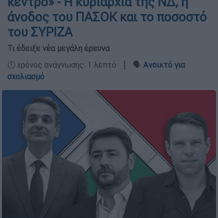
κέντρο» - Η κυριαρχία της ΝΔ, η
άνοδος του ΠΑΣΟΚ και το ποσοστό
του ΣΥΡΙΖΑ
Τι έδειξε νέα μεγάλη έρευνα
🕛 χρόνος ανάγνωσης: 1 λεπτό ┋ 🗣️
Ανοικτό για
σχολιασμό