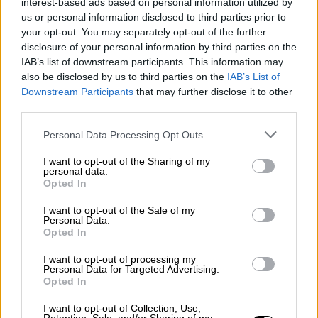
interest-based ads based on personal information utilized by
ΔΙΑΒΑΣΤΕ ΕΠΙΣΗΣ
us or personal information disclosed to third parties prior to
your opt-out. You may separately opt-out of the further
Πολιτική
|
11.01.2024 21:21
disclosure of your personal information by third parties on the
Δημοσκόπηση Prorata: Ελάχιστη
IAB’s list of downstream participants. This information may
διαφορά ΣΥΡΙΖΑ - ΚΚΕ για την τρίτη
also be disclosed by us to third parties on the
IAB’s List of
Downstream Participants
that may further disclose it to other
θέση - Τι λένε οι πολίτες για τα
third parties.
ιδιωτικά ΑΕΙ
Please note that this website/app uses one or more Google
Personal Data Processing Opt Outs
services and may gather and store information including but
Πολιτική
|
13.01.2024 10:00
not limited to your visit or usage behaviour. You may click to
I want to opt-out of the Sharing of my
personal data.
Δημοσκόπηση GPO: Στο 20,6% η
grant or deny consent to Google and its third-party tags to
Opted In
use your data for below specified purposes in below Google
ψαλίδα ΝΔ - ΠΑΣΟΚ - Τι πιστεύει η
consent section.
I want to opt-out of the Sale of my
κοινωνία για τον γάμο και την
Personal Data.
τεκνοθεσία των ομόφυλων
Opted In
ζευγαριών
I want to opt-out of processing my
Personal Data for Targeted Advertising.
Opted In
I want to opt-out of Collection, Use,