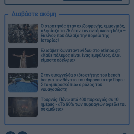
Διαβάστε ακόμη
O στρατηγός ήταν σχιζοφρενής, εμμονικός,
πλησίαζε τα 75 όταν τον αντάμωσε η δόξα –
Εκείνος που άλλαξε την πορεία της
Ιστορίας!
Ελισάβετ Κωνσταντινίδου στο ethnos.gr:
«Κάθε πόλεμος είναι ένας εμφύλιος, όλοι
είμαστε αδέλφια»
Στον εισαγγελέα ο ιδιοκτήτης του beach
bar για τον θάνατο του 4χρονου στην Πάρο -
Στο «μικροσκόπιο» ο ρόλος του
ναυαγοσώστη
Τουρνάς: Πάνω από 400 πυρκαγιές σε 10
ημέρες - «Το 90% των πυρκαγιών οφείλεται
σε αμέλεια»