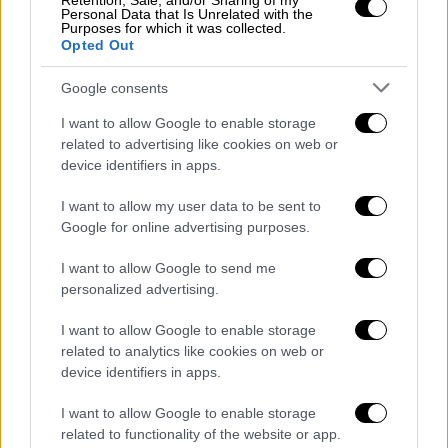
Σήμερα, όταν ερωτώνται πιο κόμμα θα
Retention, Sale, and/or Sharing of my
Personal Data that Is Unrelated with the
ψήφιζαν, αν αύριο διεξάγονταν βουλευτικές
Purposes for which it was collected.
Opted Out
εκλογές, τη ΝΔ επιλέγει το
41%.
Αυτό
σημαίνει ότι το κυβερνών κόμμα
χάνει ένα
Google consents
ποσοστό της τάξης του 17%
από τον επίμαχο
I want to allow Google to enable storage
πολιτικό χώρο.
related to advertising like cookies on web or
device identifiers in apps.
Την ίδια ώρα, το
ΠΑΣΟΚ
αυξάνει την επιρροή
του στο κέντρο,
καθώς το επιλέγει το 17%
I want to allow my user data to be sent to
των κεντρώων (έναντι 11% που το έπραξε
Google for online advertising purposes.
στις εκλογές του Ιουνίου), ενώ κερδίζει και
I want to allow Google to send me
ο
ΣΥΡΙΖΑ
, που,
από 7% τον Ιούνιο,
personalized advertising.
προσελκύει σήμερα το 9%
.
I want to allow Google to enable storage
related to analytics like cookies on web or
device identifiers in apps.
I want to allow Google to enable storage
related to functionality of the website or app.