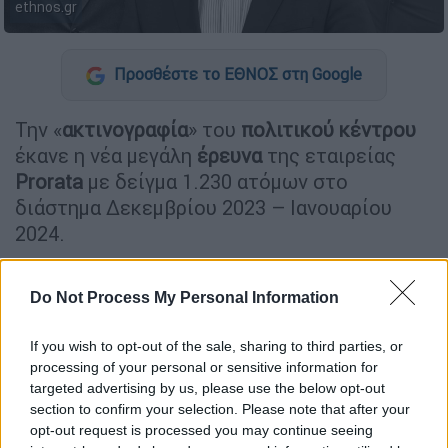
ethnos.gr
Προσθέστε το ΕΘΝΟΣ στη Google
Την «
ακτινογραφία
» του
πολιτικού κέντρου
έκανε η νέα μεγάλη
έρευνα
της εταιρείας
Prorata
με δείγμα 1.230 ατόμων στο
διάστημα Δεκεμβρίου 2023 – Ιανουαρίου
2024.
Σύμφωνα με τα
ευρήματα της εταιρείας
που
παρουσιάστηκαν στον ΣΚΑΪ, η
ΝΔ
κυριαρχεί
Do Not Process My Personal Information
στον χώρο του
Κέντρου
, καθώς στις
If you wish to opt-out of the sale, sharing to third parties, or
εκλογές του
Ιουνίου το 58%
όσων
processing of your personal or sensitive information for
αυτοπροσδιορίζονται στον χώρο αυτό είχαν
targeted advertising by us, please use the below opt-out
ψηφίσει Νέα Δημοκρατία.
section to confirm your selection. Please note that after your
opt-out request is processed you may continue seeing