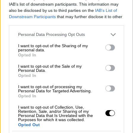
IAB’s list of downstream participants. This information may
εφόσον αυτός είναι εφοδιασμένος με ειδική
also be disclosed by us to third parties on the
IAB’s List of
εντολή δυνάμει συμβολαιογραφικού
Downstream Participants
that may further disclose it to other
πληρεξουσίου.
third parties.
Με απόφαση του Υπουργού Εσωτερικών
Please note that this website/app uses one or more Google
Personal Data Processing Opt Outs
ρυθμίζονται όλα τα θέματα που αφορούν
services and may gather and store information including but
στην προσθήκη ή αντικατάσταση στοιχείων
not limited to your visit or usage behaviour. You may click to
I want to opt-out of the Sharing of my
personal data.
που απαιτούνται για τη σύνταξη ληξιαρχικών
grant or deny consent to Google and its third-party tags to
Opted In
use your data for below specified purposes in below Google
πράξεων κατά την καταχώριση αυτών στα
consent section.
ληξιαρχικά βιβλία, σύμφωνα με τα οριζόμενα
I want to opt-out of the Sale of my
Personal Data.
στον παρόντα νόμο, καθώς και κάθε αναγκαία
Opted In
λεπτομέρεια για την εκτέλεση του παρόντος
I want to opt-out of processing my
νόμου.».
Personal Data for Targeted Advertising.
Opted In
Άρθρο 6
I want to opt-out of Collection, Use,
Retention, Sale, and/or Sharing of my
1. Μετά το άρθρο 228 του Κώδικα Ατομικού
Personal Data that Is Unrelated with the
Purposes for which it was collected.
Εργατικού Δικαίου (π.δ. 80/2022, Α΄ 222),
Opted Out
περί της ειδικής άδειας προστασίας της