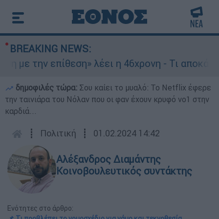
BREAKING NEWS:
ην επίθεση» λέει η 46χρονη - Τι αποκάλυψε στου
δημοφιλές τώρα:
Σου καίει το μυαλό: Το Netflix έφερε
την ταινιάρα του Νόλαν που οι φαν έχουν κρυφό νο1 στην
καρδιά...
┋
Πολιτική
┋
01.02.2024 14:42
Αλέξανδρος Διαμάντης
Κοινοβουλευτικός συντάκτης
Ενότητες στο άρθρο:
📌 Τι προβλέπει το νομοσχέδιο για γάμο και τεκνοθεσία