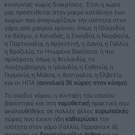
κοινωνίας χωρίς διακρίσεις. Έτσι η χώρα
μας προστίθεται στον μακρύ κατάλογο των
χωρών που αναγνωρίζουν την ισότητα στον
γάμο, από μακρού χρόνου, όπως η Ολλανδία,
το Βέλγιο, ο Καναδάς, η Σουηδία, η Νορβηγία,
η Πορτογαλία, η Αργεντινή, η Δανία, η Γαλλία,
η Βραζιλία, το Ηνωμένο Βασίλειο, ή πιο
πρόσφατα, όπως η Φινλανδία, το
Λουξεμβούργο, η Ιρλανδία, η Εσθονία, η
Γερμανία, η Μάλτα, η Αυστραλία, η Ελβετία
και οι ΗΠΑ (
συνολικά 36 χώρες στον κόσμο
).
Το σχέδιο νόμου, η σύνταξη του οποίου
βασίστηκε και στη
νομοθετική
πρακτική που
ακολουθήθηκε σε πολλές άλλες
ευρωπαϊκές
χώρες που έχουν ήδη
καθιερώσει
την
ισότητα στον γάμο (Γαλλία, Γερμανία κ.ά),
στοχεύει με
δεκατρία μόλις άρθρα
και με