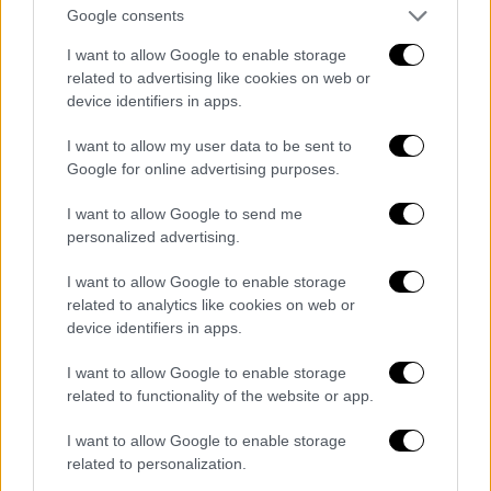
Google consents
μητρότητας, προστίθεται νέο άρθρο 228Α ως
εξής:
I want to allow Google to enable storage
related to advertising like cookies on web or
«Άρθρο 228Α
device identifiers in apps.
Επέκταση παροχών και προνομίων σε
I want to allow my user data to be sent to
ομόφυλους συζύγους και γονείς
Google for online advertising purposes.
Σε περίπτωση απόκτησης κοινού παιδιού
I want to allow Google to send me
από ομόφυλους συζύγους, ο δικαιούχος της
personalized advertising.
άδειας του άρθρου 228 γονέας καθορίζεται
με κοινή δήλωση των συζύγων προς τον
I want to allow Google to enable storage
related to analytics like cookies on web or
εργοδότη ή τους εργοδότες. Στην
device identifiers in apps.
περίπτωση αυτή, ο δικαιούχος γονέας
δικαιούται να μεταβιβάσει έως επτά (7)
I want to allow Google to enable storage
μήνες από την άδεια προς τον άλλο γονέα, αν
related to functionality of the website or app.
αυτός εργάζεται με σχέση εξαρτημένης
I want to allow Google to enable storage
εργασίας ορισμένου ή αορίστου χρόνου σε
related to personalization.
επιχειρήσεις ή εκμεταλλεύσεις με πλήρη ή