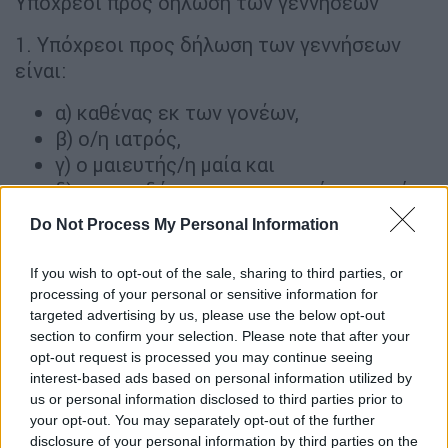
Υπόχρεοι προς δήλωση των γεννήσεων
1. Υπόχρεοι προς δήλωση των γεννήσεων
είναι:
α) καθένας εκ των γονέων,
β) ο/η ιατρός,
γ) ο μαιευτής/η μαία και
δ) οποιοσδήποτε παρευρισκόταν κατά
τη διάρκεια του τοκετού.
Do Not Process My Personal Information
2. Οι υπόχρεοι υπέχουν τη συγκεκριμένη
If you wish to opt-out of the sale, sharing to third parties, or
υποχρέωση κατά τη σειρά αναφοράς της παρ.
processing of your personal or sensitive information for
1, η δε υποχρέωση των επομένων γεννάται
targeted advertising by us, please use the below opt-out
μόνον εφόσον ο προηγουμένως αναφερθείς
section to confirm your selection. Please note that after your
opt-out request is processed you may continue seeing
υπόχρεος δεν υπάρχει ή κωλύεται να
interest-based ads based on personal information utilized by
δηλώσει τη γέννηση.
us or personal information disclosed to third parties prior to
3. Η δήλωση μπορεί να γίνει και από
your opt-out. You may separately opt-out of the further
αντιπρόσωπο καθενός εκ των γονέων,
disclosure of your personal information by third parties on the