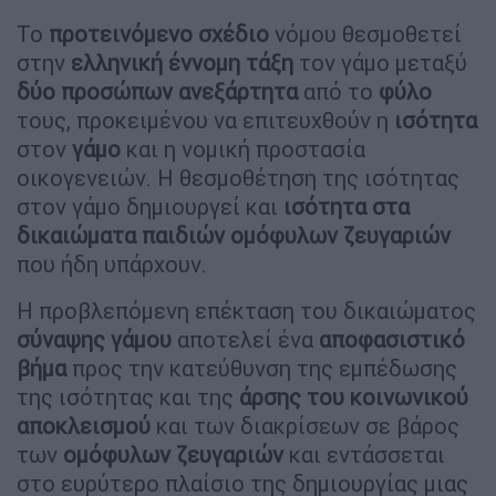
Το
προτεινόμενο
σχέδιο
νόμου θεσμοθετεί
στην
ελληνική έννομη
τάξη
τον γάμο μεταξύ
δύο
προσώπων
ανεξάρτητα
από το
φύλο
τους, προκειμένου να επιτευχθούν η
ισότητα
στον
γάμο
και η νομική προστασία
οικογενειών. Η θεσμοθέτηση της ισότητας
στον γάμο δημιουργεί και
ισότητα στα
δικαιώματα παιδιών ομόφυλων ζευγαριών
που ήδη υπάρχουν.
Η προβλεπόμενη επέκταση του δικαιώματος
σύναψης γάμου
αποτελεί ένα
αποφασιστικό
βήμα
προς την κατεύθυνση της εμπέδωσης
της ισότητας και της
άρσης του κοινωνικού
αποκλεισμού
και των διακρίσεων σε βάρος
των
ομόφυλων
ζευγαριών
και εντάσσεται
στo ευρύτερο πλαίσιο της δημιουργίας μιας