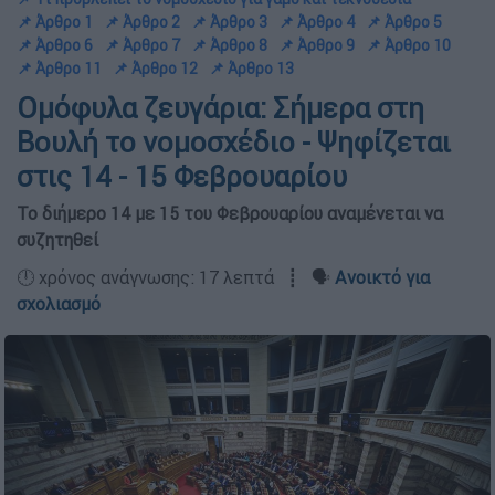
📌 Άρθρο 1
📌 Άρθρο 2
📌 Άρθρο 3
📌 Άρθρο 4
📌 Άρθρο 5
📌 Άρθρο 6
📌 Άρθρο 7
📌 Άρθρο 8
📌 Άρθρο 9
📌 Άρθρο 10
📌 Άρθρο 11
📌 Άρθρο 12
📌 Άρθρο 13
Ομόφυλα ζευγάρια: Σήμερα στη
Βουλή το νομοσχέδιο - Ψηφίζεται
στις 14 - 15 Φεβρουαρίου
Το διήμερο 14 με 15 του Φεβρουαρίου αναμένεται να
συζητηθεί
🕛 χρόνος ανάγνωσης: 17 λεπτά ┋ 🗣️
Ανοικτό για
σχολιασμό