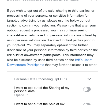
εκκρεμότητα και να ανοίξει μια νέα εποχή
γειτονίας, συνεργασίας γενικότερα στα
If you wish to opt-out of the sale, sharing to third parties, or
δυτικά Βαλκάνια και με τη χώρα μας, που θα
processing of your personal or sensitive information for
φέρει πιο κοντά περισσότερο τους λαούς
targeted advertising by us, please use the below opt-out
section to confirm your selection. Please note that after your
και την κοινή μοίρα στην περιοχή. Έτσι ή
opt-out request is processed you may continue seeing
αλλιώς υπήρχαν κάποιες επιχειρηματικές
interest-based ads based on personal information utilized by
σχέσεις που κατά μόνας ανέπτυσσαν οι
us or personal information disclosed to third parties prior to
επιχειρηματίες, υπήρχε και τουριστικό
your opt-out. You may separately opt-out of the further
disclosure of your personal information by third parties on the
ρεύμα, υπήρχε μια επικοινωνία που
IAB’s list of downstream participants. This information may
βρισκόταν πάντοτε κάτω από το πέπλο
also be disclosed by us to third parties on the
IAB’s List of
υποκρισίας. Της μη αναγνώρισης εκ μέρους
Downstream Participants
that may further disclose it to other
μας, μιας πραγματικότητας για την επίλυση
third parties.
αυτού του ζητήματος. Επιμέναμε και
Please note that this website/app uses one or more Google
Personal Data Processing Opt Outs
αρκούσε, αρκούσε σε κάποιους, όλος ο
services and may gather and store information including but
κόσμος να ονομάζει Μακεδονία τη γείτονα
not limited to your visit or usage behaviour. You may click to
I want to opt-out of the Sharing of my
personal data.
grant or deny consent to Google and its third-party tags to
χώρα, σε βάρος της ύπαρξης της ελληνικής
Opted In
use your data for below specified purposes in below Google
Μακεδονίας. Αυτή ήταν η αλήθεια, τώρα έχει
consent section.
I want to opt-out of the Sale of my