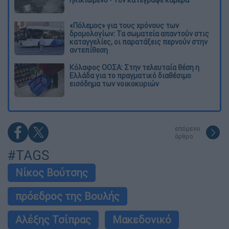
ηλικιωμένο - Τον κατέγραψε κάμερα
«Πόλεμος» για τους χρόνους των
δρομολογίων: Τα σωματεία απαντούν στις
καταγγελίες, οι παρατάξεις περνούν στην
αντεπίθεση
Κόλαφος ΟΟΣΑ: Στην τελευταία θέση η
Ελλάδα για το πραγματικό διαθέσιμο
εισόδημα των νοικοκυριών
επόμενο
άρθρο
#TAGS
Νίκος Βούτσης
πρόεδρος της Βουλής
Αλέξης Τσίπρας
Μακεδονικό