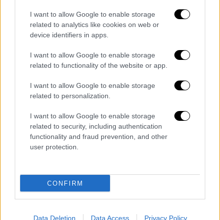
φαινόμενο της συνάντησης Ακροδεξιάς και
I want to allow Google to enable storage
νεοφιλελευθερισμού, στον αντίποδα της
related to analytics like cookies on web or
οποίας τοποθετεί την ώσμωση μεταξύ
device identifiers in apps.
ριζοσπαστικής Αριστεράς,
I want to allow Google to enable storage
Σοσιαλδημοκρατίας και Οικολογίας.
related to functionality of the website or app.
Εστιάζοντας όμως στην ελληνική
I want to allow Google to enable storage
πραγματικότητα ο πρόεδρος της Βουλής
related to personalization.
επισημαίνει μεταξύ άλλων, ότι «στις
προσεχείς ευρωεκλογές αλλά και στις
I want to allow Google to enable storage
related to security, including authentication
βουλευτικές εκλογές το Σεπτέμβριο, τον
functionality and fraud prevention, and other
Οκτώβριο, θα αναμετρηθούν επί της ουσίας
user protection.
δύο κεντρικές απόψεις για τον τύπο της
ανάπτυξης, για τον τύπο της παραγωγικής
ανασυγκρότησης, για τον τύπο των
CONFIRM
κοινωνικών αντιλήψεων στα μεγάλα θέματα
της υγείας, της παιδείας, της ασφάλισης».
Data Deletion
Data Access
Privacy Policy