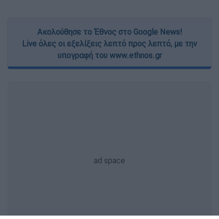
Ακολούθησε το Έθνος στο Google News!
Live όλες οι εξελίξεις λεπτό προς λεπτό, με την
υπογραφή του www.ethnos.gr