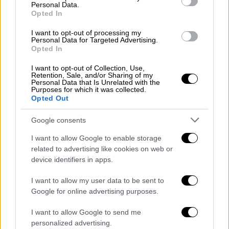
αποκατασταθεί σε κλίμακα πλανητική,
Personal Data.
Opted In
διεθνών οργανισμών, η πραγματικότητα, η
αλήθεια. Ο Έλληνας πρωθυπουργός αύριο,
I want to opt-out of processing my
Personal Data for Targeted Advertising.
λοιπόν, με μεγάλο κλιμάκιο υπουργών και εξ
Opted In
όσων γνωρίζουμε και πολλούς
επιχειρηματίες θα επισκεφθεί τη Βόρεια
I want to opt-out of Collection, Use,
Retention, Sale, and/or Sharing of my
Μακεδονία για να αναπτυχθούν έτι
Personal Data that Is Unrelated with the
Purposes for which it was collected.
περαιτέρω οι οικονομικές, ενεργειακές και
Opted Out
άλλες σχέσεις και τα αντίστοιχα project στα
Google consents
Βαλκάνια μετά και την τετραμερή στην οποία
συμμετείχε ο Έλληνας πρωθυπουργός στη
I want to allow Google to enable storage
Ρουμανία» είπε χαρακτηριστικά μιλώντας
related to advertising like cookies on web or
device identifiers in apps.
στο ΑΜΠΕ.
I want to allow my user data to be sent to
Στη συνέχεια της συνέντευξής του ο κ.
Google for online advertising purposes.
Βούτσης δηλώνει «εξαιρετικά ανήσυχος» για
την πορεία που έχει πάρει η Ευρώπη, όπως
I want to allow Google to send me
όμως και για το «πολύ επικίνδυνο»
personalized advertising.