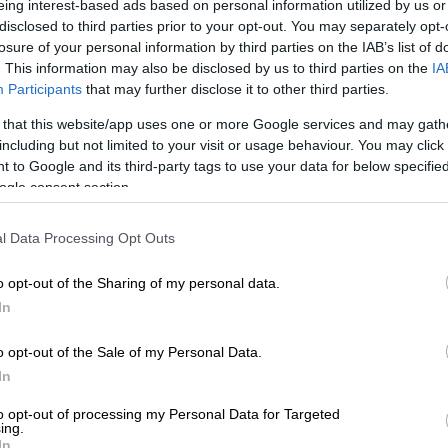
eing interest-based ads based on personal information utilized by us or
disclosed to third parties prior to your opt-out. You may separately opt-
losure of your personal information by third parties on the IAB’s list of
. This information may also be disclosed by us to third parties on the
IA
Participants
that may further disclose it to other third parties.
 that this website/app uses one or more Google services and may gath
including but not limited to your visit or usage behaviour. You may click 
 το ΕΘΝΟΣ στη Google
 to Google and its third-party tags to use your data for below specifi
ogle consent section.
 λόγο σε ανακοίνωση της η
Αρχή για το
ριασμών του Μανώλη Πετσίτη
στην
l Data Processing Opt Outs
o opt-out of the Sharing of my personal data.
 την
ύπαρξη ροής χρήματος
που σχετίζεται
In
ετσίτη, άλλοτε στενού συνεργάτη
απομάκρυνση από την θέση του
o opt-out of the Sale of my Personal Data.
χής για Ξέπλυμα Βρώμικου Χρήματος, η Αρχή
In
ίησης εσόδων από εγκληματικές
to opt-out of processing my Personal Data for Targeted
, κάνοντας λόγο για διαστρεβλωμένες
ing.
In