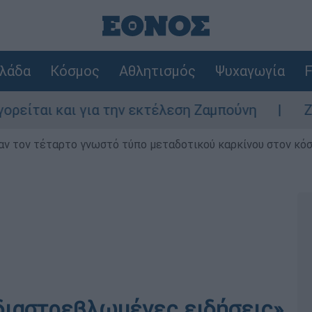
λάδα
Κόσμος
Αθλητισμός
Ψυχαγωγία
F
 και για την εκτέλεση Ζαμπούνη
Ζάκυνθος
ν τον τέταρτο γνωστό τύπο μεταδοτικού καρκίνου στον κό
«διαστρεβλωμένες ειδήσεις»