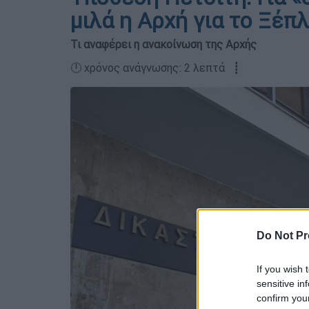
μιλά η Αρχή για το Ξέπ
Τι αναφέρει η ανακοίνωση της Αρχής
🕛 χρόνος ανάγνωσης: 2 λεπτά ┋
Do Not Pr
If you wish 
sensitive in
confirm you