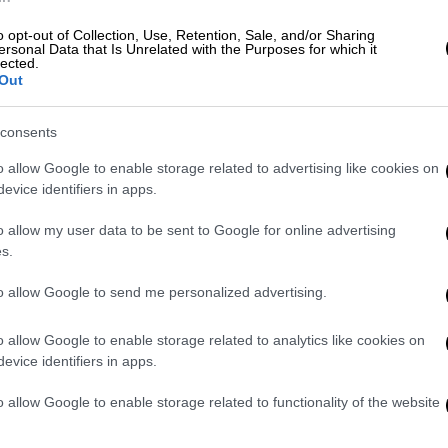
λάπτουν την εξέλιξη των ερευνών.
o opt-out of Collection, Use, Retention, Sale, and/or Sharing
φορίες μάλιστα, στελέχη της Αρχής
ersonal Data that Is Unrelated with the Purposes for which it
lected.
ταμένου με διαρροές που έγιναν από το
Out
μειώνεται, ότι η Αρχή έχει ήδη αποστείλει
ς
αιτήματα δικαστικής συνδρομής
για
consents
σίτη, το πρόσωπο του οποίου συνδέεται με
o allow Google to enable storage related to advertising like cookies on
ι ήδη στα χέρια των ανακριτικών αρχών.
evice identifiers in apps.
την Αρχή , θα διαβιβαστούν στα χέρια των
o allow my user data to be sent to Google for online advertising
s.
to allow Google to send me personalized advertising.
ποίησης Εσόδων από Εγκληματικές
κότητα των ερευνών της, η οποία τους
o allow Google to enable storage related to analytics like cookies on
evice identifiers in apps.
παραβιαστεί. Οι υπαίτιοι των διαρροών
o allow Google to enable storage related to functionality of the website