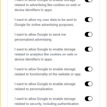
Σύμφωνα με την ίδια «το υπουργείο
related to advertising like cookies on web or
Πολιτισμού, απαντά με αρχαιολογικό
έργο σε
device identifiers in apps.
μια πρωτοφανή έκταση στις Αιγές»
.
I want to allow my user data to be sent to
Στην προτροπή του προέδρου της Νίκης,
Google for online advertising purposes.
Δημήτρη Νατσιού
να κινηθεί νομικά το
I want to allow Google to send me
ελληνικό κράτος εναντίον της
personalized advertising.
συγκεκριμένης πλατφόρμας, η
Λίνα Μενδώνη
υπογράμμισε ότι τέτοια ζητήματα
δεν
I want to allow Google to enable storage
related to analytics like cookies on web or
αντιμετωπίζονται από τη Δικαιοσύνη
κι έτσι
device identifiers in apps.
αξιολογείται και η περίπτωση του NETFLIX.
I want to allow Google to enable storage
related to functionality of the website or app.
Τα σχολιά σας δημοσιεύονται άμεσα με δική σας ευθύνη. Το
I want to allow Google to enable storage
ΕΘΝΟΣ θα παρεμβαίνει και τα προσβλητικά σχόλια θα
related to personalization.
διαγράφονται
I want to allow Google to enable storage
related to security, including authentication