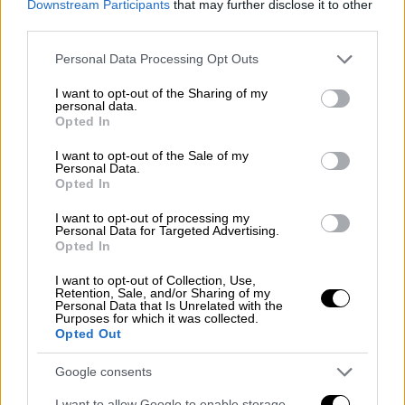
Downstream Participants
that may further disclose it to other
με ευτελές περιεχόμενο», χαρακτήρισε το
third parties.
ντοκιμαντέρ η Υπουργός Πολιτισμού,
Please note that this website/app uses one or more Google
ωστόσο ξεκαθάρισε ότι
«το υπουργείο
Personal Data Processing Opt Outs
services and may gather and store information including but
Πολιτισμού δεν ασκεί λογοκρισία στην
not limited to your visit or usage behaviour. You may click to
I want to opt-out of the Sharing of my
τέχνη, δεν χειραγωγεί, δεν περιορίζει ούτε
personal data.
grant or deny consent to Google and its third-party tags to
Opted In
προληπτικά ούτε κατασταλτικά».
use your data for below specified purposes in below Google
consent section.
I want to opt-out of the Sale of my
Personal Data.
ΔΙΑΒΑΣΤΕ ΕΠΙΣΗΣ
Opted In
I want to opt-out of processing my
Πολιτική
|
14.02.2024 10:16
Personal Data for Targeted Advertising.
Επιστημονική Υπηρεσία Βουλής: Το
Opted In
νομοσχέδιο για τα ομόφυλα θα
I want to opt-out of Collection, Use,
προκαλέσει ζητήματα στα
Retention, Sale, and/or Sharing of my
Personal Data that Is Unrelated with the
ληξιαρχεία
Purposes for which it was collected.
Opted Out
Google consents
I want to allow Google to enable storage