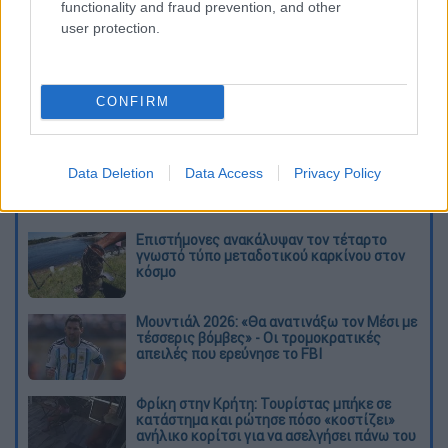
functionality and fraud prevention, and other
user protection.
CONFIRM
καταχώρηση
Data Deletion
Data Access
Privacy Policy
Διαβάστε ακόμη
Επιστήμονες ανακάλυψαν τον τέταρτο
γνωστό τύπο μεταδοτικού καρκίνου στον
κόσμο
Μουντιάλ 2026: «Θα ανατινάξω τον Μέσι με
τέσσερις βόμβες» - Οι τρομοκρατικές
απειλές που ερεύνησε το FBI
Φρίκη στην Κρήτη: Τουρίστας μπήκε σε
κατάστημα και ρώτησε πόσο «κοστίζει»
ανήλικο κορίτσι για να ασελγήσει πάνω του