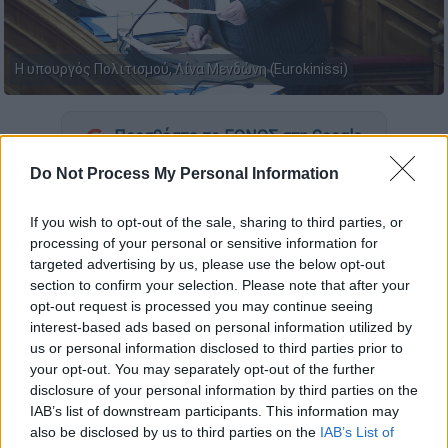
Η υπουργός Πολιτισμού, Λίνα Μενδώνη (Eurokinissi)
Προσθέστε το ΕΘΝΟΣ στη Google
Do Not Process My Personal Information
Τα βέλη της προς το
Netflix
εξαπέλυσε η
Υπουργός Πολιτισμού,
Λίνα Μενδώνη
,
If you wish to opt-out of the sale, sharing to third parties, or
απαντώντας σε επίκαιρη ερώτηση για την
processing of your personal or sensitive information for
targeted advertising by us, please use the below opt-out
σειρά
που παρουσιάζει τον
Μέγα Αλέξανδρο
section to confirm your selection. Please note that after your
σε
ερωτικές περιπτύξεις
με τον
opt-out request is processed you may continue seeing
Ηφαιστίωνα
.
interest-based ads based on personal information utilized by
us or personal information disclosed to third parties prior to
«Κακή μυθοπλασία με ευτελές
your opt-out. You may separately opt-out of the further
περιεχόμενο»
disclosure of your personal information by third parties on the
IAB’s list of downstream participants. This information may
«Εξαιρετικά
κακής ποιότητας μυθοπλασία,
also be disclosed by us to third parties on the
IAB’s List of