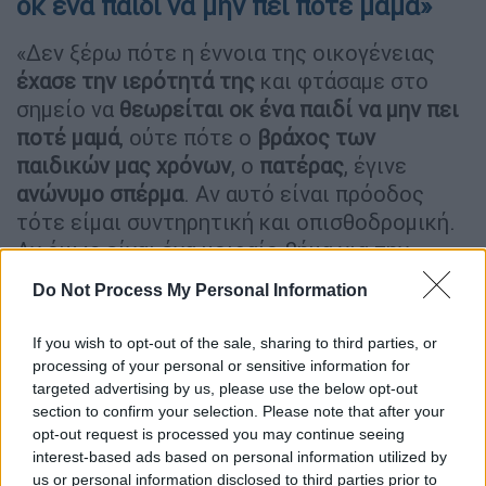
οκ ένα παιδί να μην πει ποτέ μαμά»
«Δεν ξέρω πότε η έννοια της οικογένειας
έχασε την ιερότητά της
και φτάσαμε στο
σημείο να
θεωρείται οκ ένα παιδί να μην πει
ποτέ μαμά
, ούτε πότε ο
βράχος των
παιδικών μας χρόνων
, ο
πατέρας
, έγινε
ανώνυμο σπέρμα
. Αν αυτό είναι πρόοδος
τότε είμαι συντηρητική και οπισθοδρομική.
Αν όμως είναι ένα μοιραίο βήμα για την
αποσύνθεση της κοινωνικής συνοχής την
Do Not Process My Personal Information
διάλυση των δεσμών που ξεκινούν από την
οικογένεια
και καθορίζουν όλη μας τη ζωή,
If you wish to opt-out of the sale, sharing to third parties, or
τότε όχι δεν μπορώ να συναινέσω και γι’
processing of your personal or sensitive information for
αυτό καταψηφίζω το νομοσχέδιο», δήλωσε η
targeted advertising by us, please use the below opt-out
section to confirm your selection. Please note that after your
Άννα Καραμανλή.
opt-out request is processed you may continue seeing
interest-based ads based on personal information utilized by
ΔΙΑΒΑΣΤΕ ΕΠΙΣΗΣ
us or personal information disclosed to third parties prior to