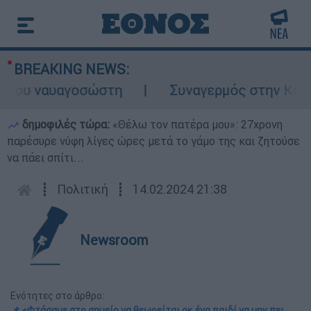
BREAKING NEWS:
ου ναυαγοσώστη
Συναγερμός στην Κάρπαθο:
δημοφιλές τώρα:
«Θέλω τον πατέρα μου»: 27χρονη
παρέσυρε νύφη λίγες ώρες μετά το γάμο της και ζητούσε
να πάει σπίτι...
┋
Πολιτική
┋
14.02.2024 21:38
Newsroom
Ενότητες στο άρθρο:
📌 «Φτάσαμε στο σημείο να θεωρείται οκ ένα παιδί να μην πει