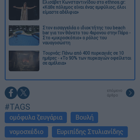
Ελισάβετ Κωνσταντινίδου στο ethnos.gr:
«Κάθε πόλεμος είναι ένας εμφύλιος, όλοι
είμαστε αδέλφια»
Στον εισαγγελέα ο ιδιοκτήτης του beach
bar για τον θάνατο του 4χρονου στην Πάρο -
Στο «μικροσκόπιο» ο ρόλος του
ναυαγοσώστη
Τουρνάς: Πάνω από 400 πυρκαγιές σε 10
ημέρες - «Το 90% των πυρκαγιών οφείλεται
σε αμέλεια»
επόμενο
άρθρο
#TAGS
ομόφυλα ζευγάρια
Βουλή
νομοσχέδιο
Ευριπίδης Στυλιανίδης