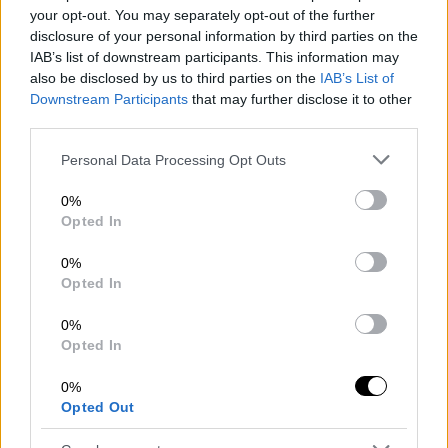
your opt-out. You may separately opt-out of the further
disclosure of your personal information by third parties on the
Πολιτική
|
14.02.2024 17:34
IAB’s list of downstream participants. This information may
Μήνυμα Κασσελάκη: Όποιος δεν
also be disclosed by us to third parties on the
IAB’s List of
ψηφίσει το νομοσχέδιο για τα
Downstream Participants
that may further disclose it to other
ομόφυλα ζευγάρια, θα έχει συνέπειες
third parties.
Please note that this website/app uses one or more Google
Personal Data Processing Opt Outs
services and may gather and store information including but
not limited to your visit or usage behaviour. You may click to
0%
Η βουλευτής της ΝΔ εξηγώντας
grant or deny consent to Google and its third-party tags to
Opted In
το
σκεπτικό της διαφωνία της
είπε ότι η
use your data for below specified purposes in below Google
consent section.
0%
επίκληση ότι
τα παιδιά δεν αντιμετωπίζουν
Opted In
κανένα πρόβλημα όταν μεγαλώνουν με
ομόφυλους γονείς
δεν της είναι πειστικό,
0%
όπως δεν θα της ήταν πειστικό και το
Opted In
επιχείρημα ότι τα παιδιά που στερούνται
0%
τον ένα και τον άλλο γονιό ή
Opted Out
εγκαταλείπονται δεν έχουν κάποιο