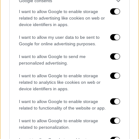
πρόβλημα. «Δεν μου είναι επίσης καθόλου μα
Google consents
καθόλου πειστική η επιχειρηματολογία για
I want to allow Google to enable storage
τις παρένθετες μητέρες, τις
ενοικιαζόμενες
related to advertising like cookies on web or
μήτρες
δηλαδή ή χειρότερα μέσα από
device identifiers in apps.
κυκλώματα εκμετάλλευσης γυναικών.
I want to allow my user data to be sent to
Μπορεί στο νομοσχέδιο να απαγορεύεται η
Google for online advertising purposes.
παρένθετη μητέρα, καθώς όμως θα ψηφιστεί
το νομοσχέδιο θα ακολουθήσει κι η
I want to allow Google to send me
personalized advertising.
παρένθετη μητέρα με ότι αυτό συνεπάγεται»
είπε ακόμη.
I want to allow Google to enable storage
related to analytics like cookies on web or
Τέλος, η κυρία Καραμανλή καταφέρθηκε
device identifiers in apps.
εναντίον όσων κατηγορούν τους
διαφωνούντες βουλευτές σαν
ομοφοβικούς
I want to allow Google to enable storage
related to functionality of the website or app.
και
αναχρονιστικούς
και κατήγγειλε
συνάδελφό της από το κυβερνών κόμμα, ο
I want to allow Google to enable storage
οποίος της απέδωσε κίνητρα ψηφοθηρίας,
related to personalization.
όταν δήλωσε ότι τάσσεται εναντίον του