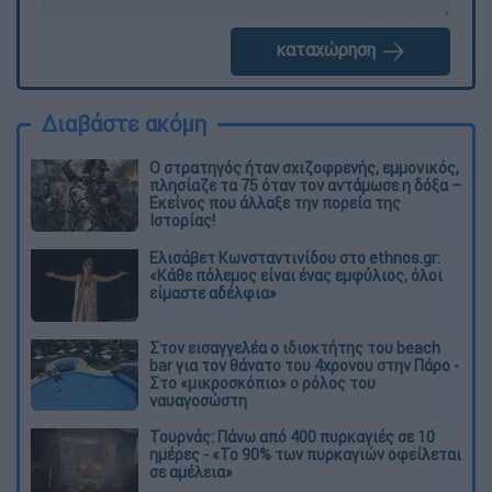
καταχώρηση
Διαβάστε ακόμη
O στρατηγός ήταν σχιζοφρενής, εμμονικός,
πλησίαζε τα 75 όταν τον αντάμωσε η δόξα –
Εκείνος που άλλαξε την πορεία της
Ιστορίας!
Ελισάβετ Κωνσταντινίδου στο ethnos.gr:
«Κάθε πόλεμος είναι ένας εμφύλιος, όλοι
είμαστε αδέλφια»
Στον εισαγγελέα ο ιδιοκτήτης του beach
bar για τον θάνατο του 4χρονου στην Πάρο -
Στο «μικροσκόπιο» ο ρόλος του
ναυαγοσώστη
Τουρνάς: Πάνω από 400 πυρκαγιές σε 10
ημέρες - «Το 90% των πυρκαγιών οφείλεται
σε αμέλεια»