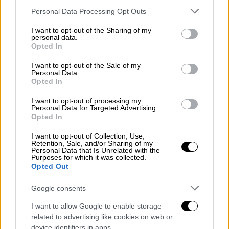
Please note that this website/app uses one or more Google
ΣΥΡΙΖΑ.
Personal Data Processing Opt Outs
services and may gather and store information including but
Άλλωστε, ο προοδευτικός κόσμος από το
not limited to your visit or usage behaviour. You may click to
I want to opt-out of the Sharing of my
2019 μάς φωνάζει "αλλάξτε τα όλα"»,
personal data.
grant or deny consent to Google and its third-party tags to
Opted In
συμπληρώνει.
use your data for below specified purposes in below Google
consent section.
I want to opt-out of the Sale of my
Παρά την κίνηση της Όλγας Γεροβασίλη να
Personal Data.
Opted In
ζητήσει να συνεδριάσει εκτάκτως η
πολιτική γραμματεία του κόμματος, ο
I want to opt-out of processing my
Personal Data for Targeted Advertising.
Στέφανος Κασσελάκης παροτρύνει «τα μέλη
Opted In
του ΣΥΡΙΖΑ
να συμπληρώσουν το
I want to opt-out of Collection, Use,
ερωτηματολόγιο
στο
Retention, Sale, and/or Sharing of my
Personal Data that Is Unrelated with the
https://isyriza.gr/preconference_survey_form
Purposes for which it was collected.
».
Opted Out
«Οι απαντήσεις σας θα είναι
αρωγός
και για
Google consents
εμένα και για τα
Όργανα
του κόμματος στις
I want to allow Google to enable storage
αποφάσεις
μας» επισημαίνει και
related to advertising like cookies on web or
σχολιάζει.«
Δε μιλάμε εδώ για
device identifiers in apps.