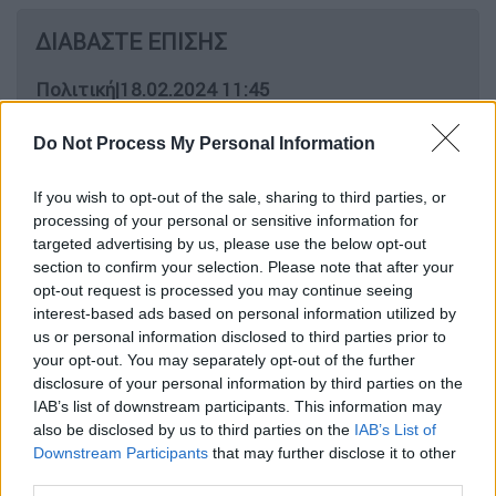
ΔΙΑΒΑΣΤΕ ΕΠΙΣΗΣ
Πολιτική
|
18.02.2024 11:45
Το ερωτηματολόγιο του iSYRIZA δεν
θα συζητηθεί στο Συνέδριο - Τι
Do Not Process My Personal Information
διευκρινίζουν πηγές του κόμματος
If you wish to opt-out of the sale, sharing to third parties, or
processing of your personal or sensitive information for
Πολιτική
|
18.02.2024 10:18
targeted advertising by us, please use the below opt-out
Νέα ένταση στον ΣΥΡΙΖΑ: Η
section to confirm your selection. Please note that after your
opt-out request is processed you may continue seeing
Γεροβασίλη αδειάζει Κασσελάκη και
interest-based ads based on personal information utilized by
ζητά έκτακτη Πολιτική Γραμματεία
us or personal information disclosed to third parties prior to
your opt-out. You may separately opt-out of the further
disclosure of your personal information by third parties on the
IAB’s list of downstream participants. This information may
also be disclosed by us to third parties on the
IAB’s List of
«Το να δώσουμε
φωνή
στα
μέλη
ήταν
βασική
Downstream Participants
that may further disclose it to other
μου
δέσμευση
από την πρώτη στιγμή, όταν
third parties.
έθεσα υποψηφιότητα για Πρόεδρος του