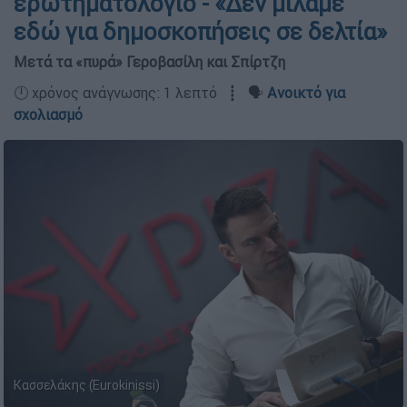
ερωτηματολόγιο - «Δεν μιλάμε
εδώ για δημοσκοπήσεις σε δελτία»
Μετά τα «πυρά» Γεροβασίλη και Σπίρτζη
🕛 χρόνος ανάγνωσης: 1 λεπτό ┋ 🗣️
Ανοικτό για
σχολιασμό
Κασσελάκης (Eurokinissi)