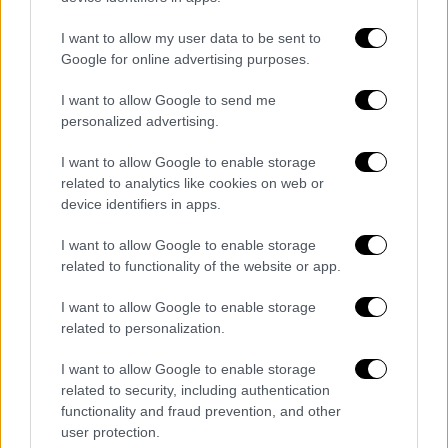
δημοσκοπήσεις σε δελτία ειδήσεων αλλά για
I want to allow my user data to be sent to
μία διαδικασία εσωκομματικής
Google for online advertising purposes.
δημοκρατίας»
I want to allow Google to send me
Κλείνοντας απευθύνει κάλεσμα σε «όλους
personalized advertising.
τους προοδευτικούς πολίτες να γίνουν μέλη
I want to allow Google to enable storage
του ΣΥΡΙΖΑ, να ενισχύσουν τη μόνη
related to analytics like cookies on web or
εναλλακτική στην κυβερνητική δυστοπία, και
device identifiers in apps.
να στηρίξουν την προσπάθειά μου».
I want to allow Google to enable storage
Στον ΣΥΡΙΖΑ που οραματίζομαι, ο
related to functionality of the website or app.
Πρόεδρος και τα Όργανα πρώτα
I want to allow Google to enable storage
ακούν τη βάση και μετά
related to personalization.
αποφασίζουν, λαμβάνοντάς την
υπόψη.
I want to allow Google to enable storage
related to security, including authentication
functionality and fraud prevention, and other
Γνωρίζω ότι είναι κάτι ασυνήθιστο
user protection.