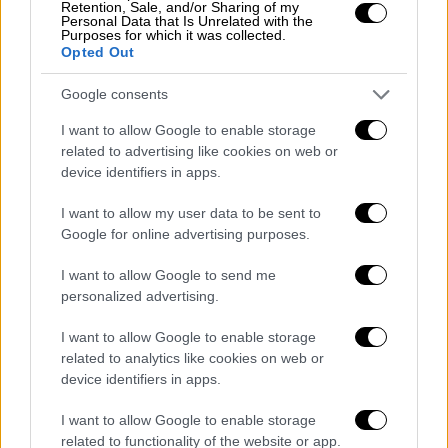
Ευρωκοινοβούλιο για το κράτος Δικαίου,με
Retention, Sale, and/or Sharing of my
Personal Data that Is Unrelated with the
τους πλειστηριασμούς στα λαϊκά σπίτια και
Purposes for which it was collected.
Opted Out
τις διαγραφές των δανείων εφοπλιστών ,με
τις απευθείας αναθέσεις για τα κτίρια της
Google consents
ΑΑΔΕ από τον Πιτσιλή που μεσολάβησαν…..
I want to allow Google to enable storage
ΑΡΑΓΕ ΠΟΙΟΣ ΕΙΧΕ ΔΙΚΙΟ ΤΕΛΙΚΑ;;;;
related to advertising like cookies on web or
device identifiers in apps.
Υγ Γράφω "αιτία και αφορμή" καθώς είχε
I want to allow my user data to be sent to
προηγηθεί μια βδομάδα πριν η απόφαση για
Google for online advertising purposes.
τη μη ανακοίνωση της υποψηφιότητας του
Χαιρετακη στα Χανια παρά την ομόφωνη και
I want to allow Google to send me
χωρίς ΚΑΜΙΑ αντίρρηση απόφαση της
personalized advertising.
πολιτικής γραμματείας ,μετά τον εκβιασμό
I want to allow Google to enable storage
του Σταθακη ο οποίος απαίτησε να βγει!!».
related to analytics like cookies on web or
device identifiers in apps.
I want to allow Google to enable storage
related to functionality of the website or app.