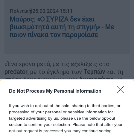
Πολιτική
|
26.02.2024 15:11
Μαύρος: «Ο ΣΥΡΙΖΑ δεν έχει
βιωσιμότητά αυτή τη στιγμή» - Με
ποιον πίνακα τον παρομοίασε
«Ένα χρόνο μετά, με τις εξελίξεις στο
predator
, με το έγκλημα των
Τεμπών
και τη
στάση δημοσιογράφων και
δικαιοσύνης
, με
την καταδίκη της χώρας μας από το
Do Not Process My Personal Information
Ευρωκοινοβούλιο
για το κράτος Δικαίου, με
τους
πλειστηριασμούς
στα λαϊκά σπίτια και
If you wish to opt-out of the sale, sharing to third parties, or
τις
διαγραφές
των δανείων εφοπλιστών, με
processing of your personal or sensitive information for
τις
απευθείας αναθέσεις
για τα κτίρια της
targeted advertising by us, please use the below opt-out
section to confirm your selection. Please note that after your
ΑΑΔΕ από τον Πιτσιλή που μεσολάβησαν…..
opt-out request is processed you may continue seeing
ΑΡΑΓΕ ΠΟΙΟΣ ΕΙΧΕ ΔΙΚΙΟ ΤΕΛΙΚΑ;;;;», γράφει