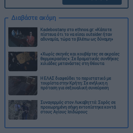
Διαβάστε ακόμη
Kadebostany στο ethnos.gr: «Κάποτε
πίστευα ότι το να είσαι outsider ήταν
αδυναμία, τώρα το βλέπω ως δύναμη»
«Χωρίς σκηνές και κουβέρτες σε ακραίες
θερμοκρασίες»: Σε δραματικές συνθήκες
χιλιάδες μετανάστες στη Θέουτα
Η ΕΛΑΣ διαψεύδει το περιστατικό με
τουρίστα στην Κρήτη: Σε ενήλικη η
πρόταση για σεξουαλική συνεύρεση
Συναγερμός στον Λυκαβηττό: Σορός σε
προχωρημένη σήψη εντοπίστηκε κοντά
στους Αγίους Ισιδώρους