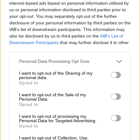
interest-based ads based on personal information utilized by
-μεταξύ άλλων- ο κ. Πολάκης, εκτοξεύοντας
us or personal information disclosed to third parties prior to
έμμεσα
«πυρά» στον πρώην πρωθυπουργό και
your opt-out. You may separately opt-out of the further
disclosure of your personal information by third parties on the
πρώην πρόεδρο
της αξιωματικής
IAB’s list of downstream participants. This information may
αντιπολίτευσης.
also be disclosed by us to third parties on the
IAB’s List of
Downstream Participants
that may further disclose it to other
Η νέα ανάρτηση Πολάκη
third parties.
«Μου τα θύμισε το FB …ΣΑΝ ΣΗΜΕΡΑ ΤΟ
Please note that this website/app uses one or more Google
Personal Data Processing Opt Outs
2023:
services and may gather and store information including but
not limited to your visit or usage behaviour. You may click to
I want to opt-out of the Sharing of my
personal data.
Με αιτία και αφορμή την ανάρτηση που
grant or deny consent to Google and its third-party tags to
Opted In
use your data for below specified purposes in below Google
φαίνεται στην πρώτη φωτογραφία έγινε
consent section.
I want to opt-out of the Sale of my
αυτό που φαίνεται στη δεύτερη ….
Personal Data.
Opted In
Ένα χρόνο μετά ,με τις εξελίξεις στο
I want to opt-out of processing my
predator,με το έγκλημα των Τεμπών και τη
Personal Data for Targeted Advertising.
στάση δημοσιογράφων και δικαιοσύνης ,με
Opted In
την καταδίκη της χώρας μας από το
I want to opt-out of Collection, Use,