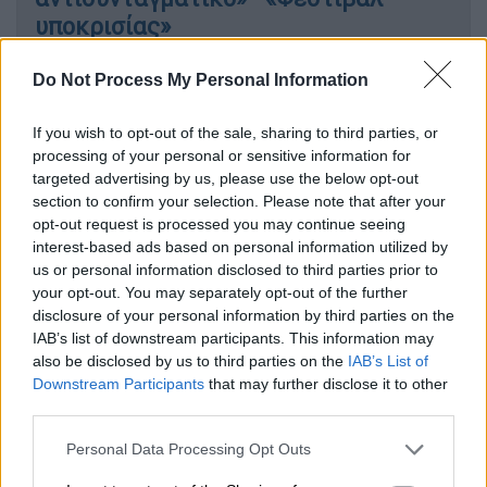
υποκρισίας»
Do Not Process My Personal Information
«Πρέπει να ρυθμιστεί το Ελ
If you wish to opt-out of the sale, sharing to third parties, or
processing of your personal or sensitive information for
Ντοράντο»
targeted advertising by us, please use the below opt-out
section to confirm your selection. Please note that after your
Σύμφωνα με τον ίδιο, αυτή τη στιγμή οι
opt-out request is processed you may continue seeing
απόφοιτοι
κολεγίων
παίρνουν μόρια για τον
interest-based ads based on personal information utilized by
ΑΣΕΠ και μ’ αυτά μπορείς να πας και στη
us or personal information disclosed to third parties prior to
σχολή δικαστών. «Είναι φεστιβάλ
your opt-out. You may separately opt-out of the further
disclosure of your personal information by third parties on the
υποκρισίας να κάνουμε ότι δεν το βλέπουμε.
IAB’s list of downstream participants. This information may
Έγινε ερήμην μας, γιατί μείναμε σε έναν
also be disclosed by us to third parties on the
IAB’s List of
ιδεοληπτικό οριτζιναλισμό. Όποιος λέει δεν
Downstream Participants
that may further disclose it to other
έχουμε
ιδιωτική
τριτοβάθμια εκπαίδευση
,
third parties.
πρακτικά, λέει ψέματα. Το έχουμε ήδη
Please note that this website/app uses one or more Google
Personal Data Processing Opt Outs
θέλουμε να το λύσουμε; να βάλουμε κανόνες
services and may gather and store information including but