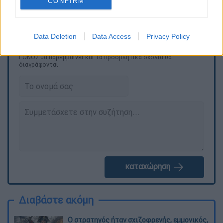
CONFIRM
μητρικό ίδρυμα.
Data Deletion
Data Access
Privacy Policy
Τα σχολιά σας δημοσιεύονται άμεσα με δική σας ευθύνη. Το
ΕΘΝΟΣ θα παρεμβαίνει και τα προσβλητικά σχόλια θα
διαγράφονται
καταχώρηση
Διαβάστε ακόμη
O στρατηγός ήταν σχιζοφρενής, εμμονικός,