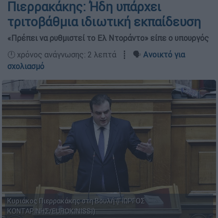
Πιερρακάκης: Ήδη υπάρχει
τριτοβάθμια ιδιωτική εκπαίδευση
«Πρέπει να ρυθμιστεί το Ελ Ντοράντο» είπε ο υπουργός
🕛 χρόνος ανάγνωσης: 2 λεπτά ┋ 🗣️
Ανοικτό για
σχολιασμό
Κυριάκος Πιερρακάκης στη Βουλή (ΓΙΩΡΓΟΣ
ΚΟΝΤΑΡΙΝΗΣ/EUROKINISSI)