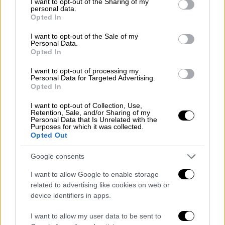
πάνω σε αυτό; Πρέπει να ρυθμιστεί το Ελ
not limited to your visit or usage behaviour. You may click to
I want to opt-out of the Sharing of my
personal data.
grant or deny consent to Google and its third-party tags to
Ντοράντο», υπογράμμισε ο κ. Υπουργός.
Opted In
use your data for below specified purposes in below Google
consent section.
Ταυτόχρονα, επισήμανε ότι αξίζει να
I want to opt-out of the Sale of my
Personal Data.
μιμηθούμε την
Κύπρο
, διότι εκεί «δέχθηκαν
Opted In
ότι το πράγμα αυτό είναι λογικό θεμιτό και
I want to opt-out of processing my
εθνικά συμφέρον και μπήκαν λογική πίσω
Personal Data for Targeted Advertising.
Opted In
από ταμπού είδαν του ρυθμιστικούς όρους
για το εθνικό συμφέρον». « Είναι η
I want to opt-out of Collection, Use,
Retention, Sale, and/or Sharing of my
πραγματικότητα που κάνουμε ότι δεν
Personal Data that Is Unrelated with the
υπάρχει: κολέγια έχουμε στην Ελλάδα, 33.
Purposes for which it was collected.
Opted Out
Έχουν
32.000 σπουδαστές
αυτά δίνουν
πλήρη επαγγελματικά δικαιώματα, ήταν
Google consents
απόφαση του κτιρίου αυτού;», αναρωτήθηκε
I want to allow Google to enable storage
σχετικά.
related to advertising like cookies on web or
device identifiers in apps.
Παράλληλα, εκτίμησε ότι το σχέδιο νόμου θα
αυξήσει τις
εκπαιδευτικές ευκαιρίες
, θα
I want to allow my user data to be sent to