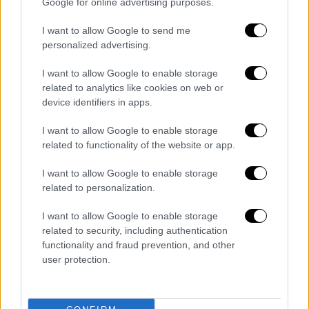
δώσει δυνατότητα
επαναπατρισμού
σε
Google for online advertising purposes.
Έλληνες που θέλουν να σπουδάσουν έξω. «
I want to allow Google to send me
Ενώ έχουμε σπουδαίους ανθρώπους στην
personalized advertising.
ακαδημαϊκή κοινότητα δεν έχουμε
καταφέρει να γίνουμε κέντρο
περιφερειακής
I want to allow Google to enable storage
related to analytics like cookies on web or
εκπαίδευσης.
Πρέπει να το κάνουμε σε
device identifiers in apps.
μεγάλη κλίμακα, δεν πρέπει να φοβηθούμε να
το κάνουμε γιατί μπορούμε. Στο τέλος της
I want to allow Google to enable storage
μέρες αυτό είναι η πραγματική αναβάθμιση
related to functionality of the website or app.
ανώτατης εκπαίδευσης και αυτή την
I want to allow Google to enable storage
αναβάθμιση πρέπει να την κάνουμε με όρους
related to personalization.
2050», σημείωσε χαρακτηριστικά.
I want to allow Google to enable storage
Σε ότι αφορά
την κατώτατη βάση εισαγωγής,
related to security, including authentication
functionality and fraud prevention, and other
σχολίασε ότι κάθε σχολή θα ορίζει όρους
user protection.
πρόσβασης
, θα είναι κομμάτι αίτησης του.
Είπε, δε, ότι θα εγκρίνονται από Ανεξάρτητη
Αρχή και θα πρέπει να είναι αντίστοιχη με