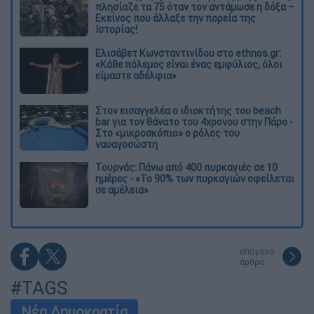
πλησίαζε τα 75 όταν τον αντάμωσε η δόξα –
Εκείνος που άλλαξε την πορεία της
Ιστορίας!
Ελισάβετ Κωνσταντινίδου στο ethnos.gr:
«Κάθε πόλεμος είναι ένας εμφύλιος, όλοι
είμαστε αδέλφια»
Στον εισαγγελέα ο ιδιοκτήτης του beach
bar για τον θάνατο του 4χρονου στην Πάρο -
Στο «μικροσκόπιο» ο ρόλος του
ναυαγοσώστη
Τουρνάς: Πάνω από 400 πυρκαγιές σε 10
ημέρες - «Το 90% των πυρκαγιών οφείλεται
σε αμέλεια»
επόμενο
άρθρο
#TAGS
Νέα Δημοκρατία