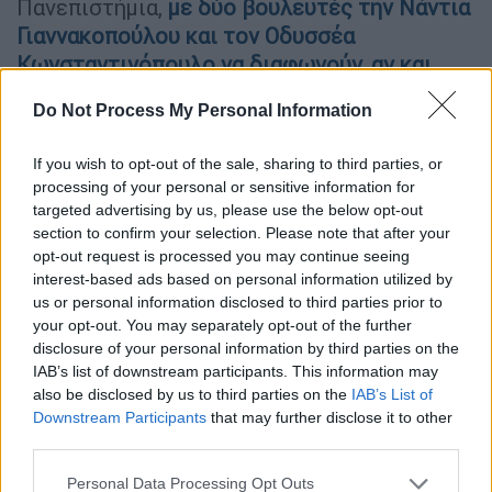
Πανεπιστήμια,
με δύο βουλευτές την Νάντια
Γιαννακοπούλου και τον Οδυσσέα
Κωνσταντινόπουλο να διαφωνούν, αν και
στην ψηφοφορία δεν «έσπασαν» τη γραμμή.
Do Not Process My Personal Information
ΔΙΑΒΑΣΤΕ ΕΠΙΣΗΣ
If you wish to opt-out of the sale, sharing to third parties, or
processing of your personal or sensitive information for
Πολιτική
|
15.03.2024 16:30
targeted advertising by us, please use the below opt-out
Ανδρουλάκης: «Ένα ισχυρό ΠΑΣΟΚ θα
section to confirm your selection. Please note that after your
opt-out request is processed you may continue seeing
μπει εμπόδιο στην αλαζονεία της ΝΔ»
interest-based ads based on personal information utilized by
us or personal information disclosed to third parties prior to
your opt-out. You may separately opt-out of the further
disclosure of your personal information by third parties on the
Δυσαρέσκεια για τις δημοσκοπήσεις
IAB’s list of downstream participants. This information may
also be disclosed by us to third parties on the
IAB’s List of
Στη Χαριλάου Τρικούπη
δεν διαβάζουν με
Downstream Participants
that may further disclose it to other
third parties.
ιδιαίτερη ικανοποίηση τις τελευταίες
δημοσκοπήσεις
, όπου φαίνεται πως η
Please note that this website/app uses one or more Google
Personal Data Processing Opt Outs