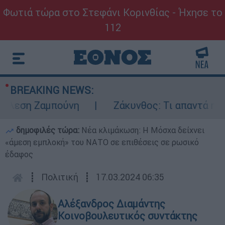
Φωτιά τώρα στο Στεφάνι Κορινθίας - Ήχησε το
112
BREAKING NEWS:
εση Ζαμπούνη
Ζάκυνθος: Τι απαντά η ΕΛΑΣ
δημοφιλές τώρα:
Νέα κλιμάκωση: Η Μόσχα δείχνει
«άμεση εμπλοκή» του ΝΑΤΟ σε επιθέσεις σε ρωσικό
έδαφος
┋
Πολιτική
┋
17.03.2024 06:35
Αλέξανδρος Διαμάντης
Κοινοβουλευτικός συντάκτης