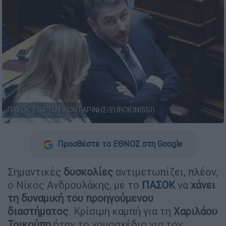
ΠΑΣΟΚ (ΓΙΩΡΓΟΣ ΚΟΝΤΑΡΙΝΗΣ/EUROKINISSI)
Προσθέστε το ΕΘΝΟΣ στη Google
Σημαντικές
δυσκολίες
αντιμετωπίζει, πλέον,
ο Νίκος Ανδρουλάκης, με το
ΠΑΣΟΚ
να
χάνει
τη δυναμική του προηγούμενου
διαστήματος
. Κρίσιμη καμπή για τη
Χαριλάου
Τρικούπη
ήταν το νομοσχέδιο για τον