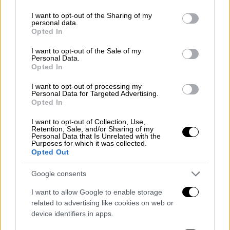
δεύτερη θέση
χάνεται
.
Συγκεκριμένα, στην
services and may gather and store information including but
not limited to your visit or usage behaviour. You may click to
I want to opt-out of the Sharing of my
τελευταία μέτρηση της Interview, στην
personal data.
grant or deny consent to Google and its third-party tags to
πρόθεση ψήφου η Νέα Δημοκρατία βρίσκεται
Opted In
use your data for below specified purposes in below Google
στο 28,5%, ο ΣΥΡΙΖΑ στο 12,2% και το ΠΑΣΟΚ
consent section.
I want to opt-out of the Sale of my
στο 10,5% ενώ στη δημοσκόπηση της Pulse
Personal Data.
Opted In
(ΣΚΑΪ), παρατηρήθηκε μια απόλυτη ισοπαλία
μεταξύ των δύο κομμάτων (14%-14%). Στη
I want to opt-out of processing my
Personal Data for Targeted Advertising.
δημοσκόπηση της Marc (για το Πρώτο Θέμα)
Opted In
το ΠΑΣΟΚ χάνει τη δεύτερη θέση με τον
I want to opt-out of Collection, Use,
ΣΥΡΙΖΑ να συγκεντρώνει 13,5% και το
Retention, Sale, and/or Sharing of my
Personal Data that Is Unrelated with the
ΠΑΣΟΚ-ΚΙΝΑΛ: 12,8%. Και στη δημοσκόπηση
Purposes for which it was collected.
της GPO ο ΣΥΡΙΖΑ επανέρχεται στην
Opted Out
δεύτερη θέση με 14,3% έναντι 13,9% του
Google consents
ΠΑΣΟΚ. Το πλέον σίγουρο είναι ότι η τάση
είναι πτωτική (διότι προφανώς η διαφορά
I want to allow Google to enable storage
related to advertising like cookies on web or
βρίσκεται στο όριο του στατιστικού
device identifiers in apps.
λάθους), κάτι το οποίο αποτυπώνεται σ΄