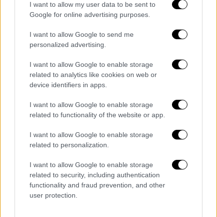
όλες τις μετρήσεις των τελευταίων
I want to allow my user data to be sent to
εβδομάδων.
Google for online advertising purposes.
Σε κάθε περίπτωση, ο
Νίκος Ανδρουλάκης
I want to allow Google to send me
personalized advertising.
θεωρεί ότι το ΠΑΣΟΚ θα είναι δεύτερο
κόμμα
. «Ο στόχος είναι αυτό να γίνει με
I want to allow Google to enable storage
πραγματικά αυξημένα τα ποσοστά του. Για να
related to analytics like cookies on web or
υπάρχει ισχυρή αντιπολίτευση απέναντι στη
device identifiers in apps.
Νέα Δημοκρατία, που απ’ ό,τι φαίνεται
I want to allow Google to enable storage
προτιμά τη lifestyle αντιπολίτευση
, αντί να
related to functionality of the website or app.
ασχολούμαστε με τα προβλήματα της
ακρίβειας και των ανισοτήτων
», ανέφερε ο
I want to allow Google to enable storage
related to personalization.
ίδιος πρόσφατα, ωστόσο άπαντες
αντιλαμβάνονται ότι πρόκειται για μια
I want to allow Google to enable storage
δύσκολη... εξίσωση.
related to security, including authentication
functionality and fraud prevention, and other
Δεν έλαβαν πρόσκληση
user protection.
Χριστοδουλάκης και Δούκας για