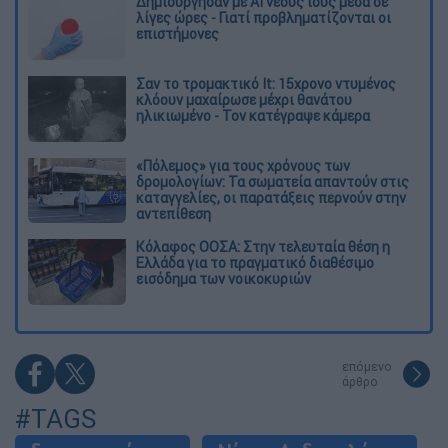
Δημιούργησαν με AI νέους ιούς μέσα σε
λίγες ώρες - Γιατί προβληματίζονται οι
επιστήμονες
Σαν το τρομακτικό It: 15χρονο ντυμένος
κλόουν μαχαίρωσε μέχρι θανάτου
ηλικιωμένο - Τον κατέγραψε κάμερα
«Πόλεμος» για τους χρόνους των
δρομολογίων: Τα σωματεία απαντούν στις
καταγγελίες, οι παρατάξεις περνούν στην
αντεπίθεση
Κόλαφος ΟΟΣΑ: Στην τελευταία θέση η
Ελλάδα για το πραγματικό διαθέσιμο
εισόδημα των νοικοκυριών
επόμενο
άρθρο
#TAGS